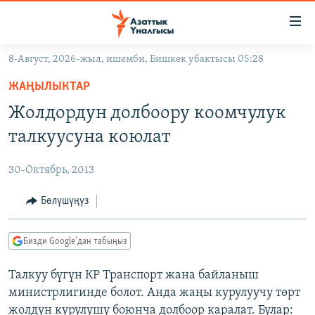
Линктер
Мазмунга
өтүңүз
8-Август, 2026-жыл, ишемби, Бишкек убактысы 05:28
Навигацияга
ЖАҢЫЛЫКТАР
өтүңүз
ЖАҢЫЛЫКТАР
КЫРГЫЗСТАН
Издөөгө
Жолдордун долбоору коомчулук
салыңыз
ДҮЙНӨ
КЫРГЫЗСТАН
талкуусуна коюлат
УКРАИНА
САЯСАТ
ДҮЙНӨ
30-Октябрь, 2013
АТАЙЫН ИЛИКТӨӨ
ЭКОНОМИКА
БОРБОР АЗИЯ
ТВ ПРОГРАММАЛАР
Бөлүшүңүз
МАДАНИЯТ
ПОДКАСТ
БҮГҮН АЗАТТЫКТА
Бизди Google'дан табыңыз
ӨЗГӨЧӨ ПИКИР
ЭКСПЕРТТЕР ТАЛДАЙТ
Талкуу бүгүн КР Транспорт жана байланыш
БИЗ ЖАНА ДҮЙНӨ
Русский
министрлигинде болот. Анда жаңы курулуучу төрт
ДАНИСТЕ
жолдун курулушу боюнча долбоор каралат. Булар: