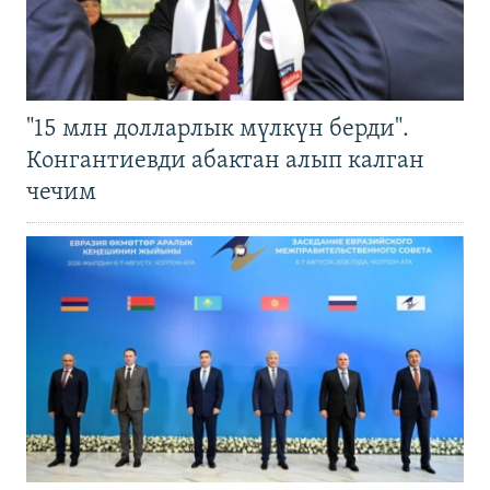
"15 млн долларлык мүлкүн берди".
Конгантиевди абактан алып калган
чечим