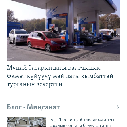
Мунай базарындагы каатчылык:
Өкмөт күйүүчү май дагы кымбаттай
турганын эскертти
Блог - Миңсанат
Ала-Тоо – онлайн таалимдин эл
аралык бешиги болууга тийиш