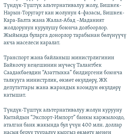
Түндүк-Түштүк альтернативалуу жолу, Бишкек-
ОНЛАЙН ШЕРИНЕ
ЭЖЕ-СИҢДИЛЕР
Нарын-Торугарт кан жолунун 4-фазасы, Бишкек-
АЗАТТЫК+
Кара-Балта жана Жалал-Абад –Маданият
ЫҢГАЙСЫЗ СУРООЛОР
жолдорунун курулушу боюнча долбоорлор.
Жыйында буларга донорлор тарабынан бөлүнүүчү
акча маселеси каралат.
ЭЕ/АРнун бардык сайттары
Транспорт жана байланыш министрлигинин
Байкоочу кеңешинин мүчөсү Талантбек
Саадакбаевдин “Азаттыкка” билдиргени боюнча
талкууга министрлик, өкмөт өкүлдөрү, ЖК
депутаттары жана жарандык коомдун өкүлдөрү
катышат.
Түндүк-Түштүк альтернативалуу жолун курууну
Кытайдын “Экспорт-Импорт” банкы каржылоодо,
аталган банк жакында бул үчүн 400 млн. доллар
насыя берүү тууралуу кыргыз өкмөтү менен