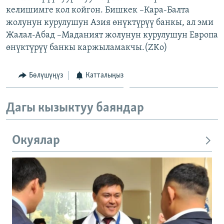
келишимге кол койгон. Бишкек –Кара-Балта
жолунун курулушун Азия өнүктүрүү банкы, ал эми
Жалал-Абад –Маданият жолунун курулушун Европа
өнүктүрүү банкы каржыламакчы.(ZKo)
Бөлүшүңүз
Катталыңыз
Дагы кызыктуу баяндар
Окуялар