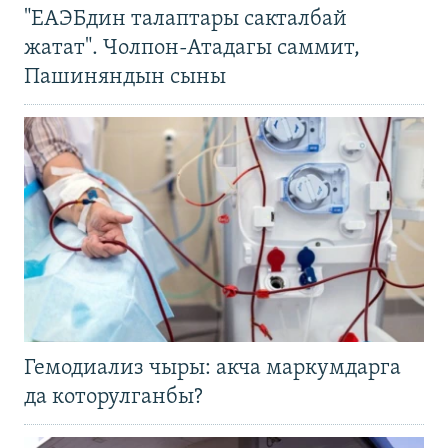
"ЕАЭБдин талаптары сакталбай
жатат". Чолпон-Атадагы саммит,
Пашиняндын сыны
Гемодиализ чыры: акча маркумдарга
да которулганбы?