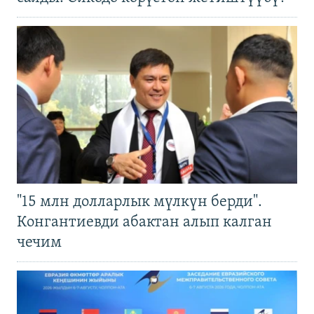
"15 млн долларлык мүлкүн берди".
Конгантиевди абактан алып калган
чечим