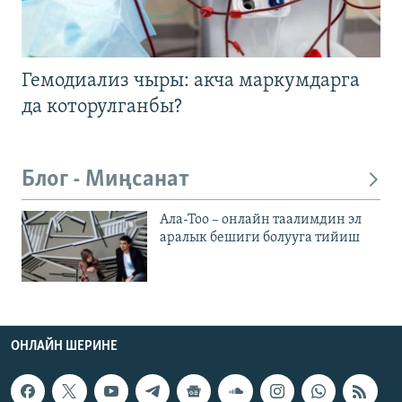
Гемодиализ чыры: акча маркумдарга
да которулганбы?
Блог - Миңсанат
Ала-Тоо – онлайн таалимдин эл
аралык бешиги болууга тийиш
ОНЛАЙН ШЕРИНЕ