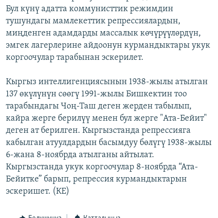
Бул күнү адатта коммунисттик режимдин
ОНЛАЙН ШЕРИНЕ
ЭЖЕ-СИҢДИЛЕР
тушундагы мамлекеттик репрессиялардын,
АЗАТТЫК+
миңденген адамдарды массалык көчүрүүлөрдүн,
ЫҢГАЙСЫЗ СУРООЛОР
эмгек лагерлерине айдоонун курмандыктары укук
коргоочулар тарабынан эскерилет.
ЭЕ/АРнун бардык сайттары
Кыргыз интеллигенциясынын 1938-жылы атылган
137 өкүлүнүн сөөгү 1991-жылы Бишкектин тоо
тарабындагы Чоң-Таш деген жерден табылып,
кайра жерге берилүү менен бул жерге "Ата-Бейит"
деген ат берилген. Кыргызстанда репрессияга
кабылган атуулдардын басымдуу бөлүгү 1938-жылы
6-жана 8-ноябрда атылганы айтылат.
Кыргызстанда укук коргоочулар 8-ноябрда “Ата-
Бейитке” барып, репрессия курмандыктарын
эскеришет. (КЕ)