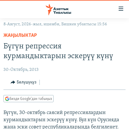
Линктер
Мазмунга
өтүңүз
8-Август, 2026-жыл, ишемби, Бишкек убактысы 15:56
Навигацияга
ЖАҢЫЛЫКТАР
өтүңүз
ЖАҢЫЛЫКТАР
КЫРГЫЗСТАН
Издөөгө
Бүгүн репрессия
салыңыз
ДҮЙНӨ
КЫРГЫЗСТАН
курмандыктарын эскерүү күнү
УКРАИНА
САЯСАТ
ДҮЙНӨ
30-Октябрь, 2013
АТАЙЫН ИЛИКТӨӨ
ЭКОНОМИКА
БОРБОР АЗИЯ
ТВ ПРОГРАММАЛАР
Бөлүшүңүз
МАДАНИЯТ
ПОДКАСТ
БҮГҮН АЗАТТЫКТА
Бизди Google'дан табыңыз
ӨЗГӨЧӨ ПИКИР
ЭКСПЕРТТЕР ТАЛДАЙТ
Бүгүн, 30-октябрь саясий репрессиялардын
БИЗ ЖАНА ДҮЙНӨ
Русский
курмандыктарын эскерүү күнү. Бул күн Орусияда
ДАНИСТЕ
жана эски совет республикаларында белгиленет.