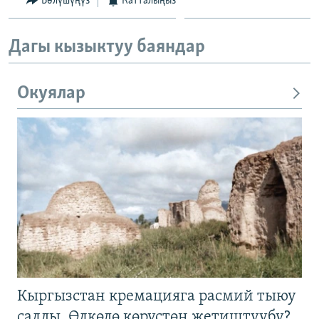
Бөлүшүңүз
Катталыңыз
Дагы кызыктуу баяндар
Окуялар
Кыргызстан кремацияга расмий тыюу
салды. Өлкөдө көрүстөн жетиштүүбү?