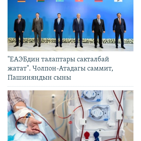
"ЕАЭБдин талаптары сакталбай
жатат". Чолпон-Атадагы саммит,
Пашиняндын сыны