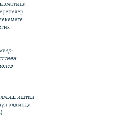
кызматына
беренелер
мекемеге
огия
мьер-
стүнөн
монов
кылмыш иштин
нун алдында
Е)