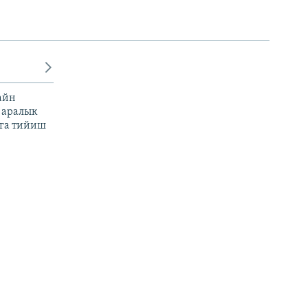
айн
 аралык
га тийиш