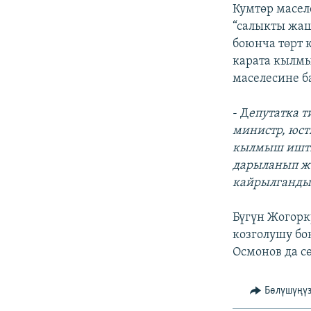
ЭЖЕ-СИҢДИЛЕР
Кумтөр масе
“салыкты жаш
АЗАТТЫК+
боюнча төрт 
ЫҢГАЙСЫЗ СУРООЛОР
карата кылм
маселесине б
- Д
епутатка 
министр, юст
кылмыш ишти 
дарыланып жа
кайрылгандык
Бүгүн Жогорк
козголушу бо
Осмонов да с
Бөлүшүңү