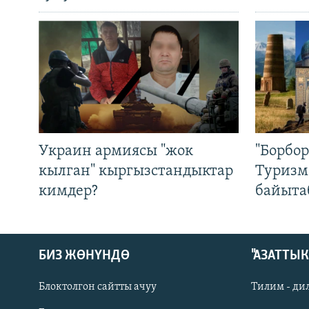
Украин армиясы "жок
"Борбо
кылган" кыргызстандыктар
Туризм
кимдер?
байыта
БИЗ ЖӨНҮНДӨ
"АЗАТТЫ
Блоктолгон сайтты ачуу
Тилим - ди