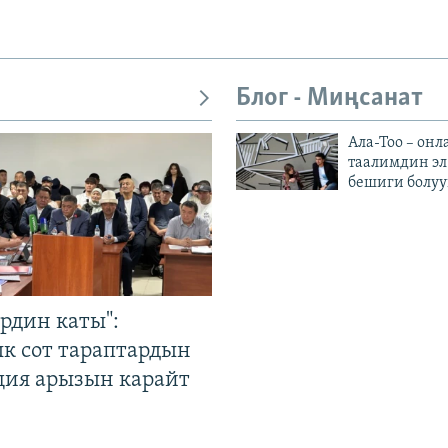
Блог - Миңсанат
Ала-Тоо – онл
таалимдин эл
бешиги болуу
рдин каты":
к сот тараптардын
ция арызын карайт