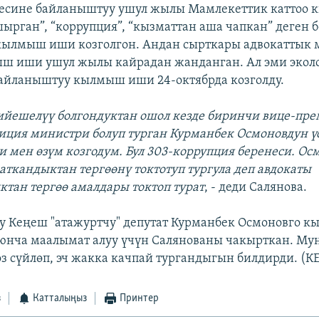
лесине байланыштуу ушул жылы Мамлекеттик каттоо 
ырган”, “коррупция”, “кызматтан аша чапкан” деген 
кылмыш иши козголгон. Андан сырткары адвокаттык 
ыш иши ушул жылы кайрадан жанданган. Ал эми экол
айланыштуу кылмыш иши 24-октябрда козголду.
тийешелүү болгондуктан ошол кезде биринчи вице-пре
иция министри болуп турган Курманбек Осмоновдун ү
мен өзүм козгодум. Бул 303-коррупция беренеси. Ос
ткандыктан тергөөнү токтотуп тургула деп авдокаты
тан тергөө амалдары токтоп турат
, - деди Салянова.
у Кеңеш "атажуртчу" депутат Курманбек Осмоновго 
юнча маалымат алуу үчүн Салянованы чакырткан. Му
өз сүйлөп, эч жакка качпай тургандыгын билдирди. (К
з
Катталыңыз
Принтер