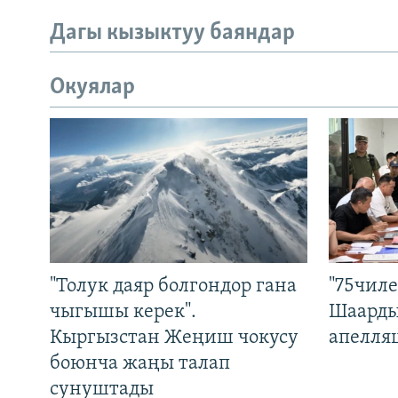
Дагы кызыктуу баяндар
Окуялар
"Толук даяр болгондор гана
"75чиле
чыгышы керек".
Шаарды
Кыргызстан Жеңиш чокусу
апелля
боюнча жаңы талап
сунуштады