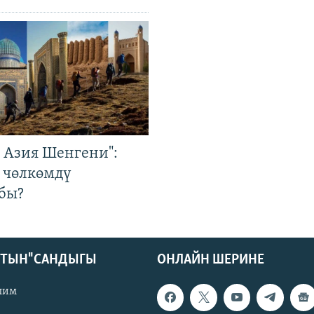
р Азия Шенгени":
 чөлкөмдү
бы?
КТЫН" САНДЫГЫ
ОНЛАЙН ШЕРИНЕ
лим