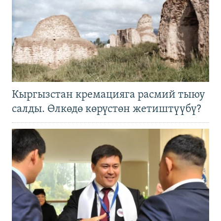
Кыргызстан кремацияга расмий тыюу
салды. Өлкөдө көрүстөн жетиштүүбү?