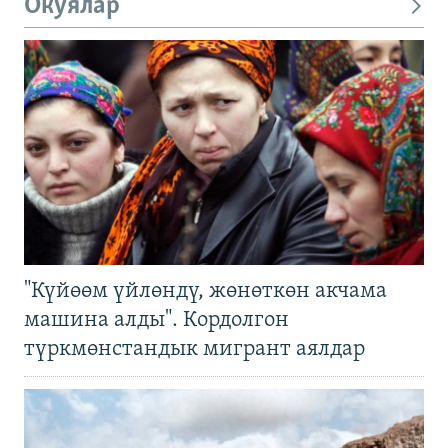
Окуялар
"Күйөөм үйлөндү, жөнөткөн акчама
машина алды". Кордолгон
түркмөнстандык мигрант аялдар