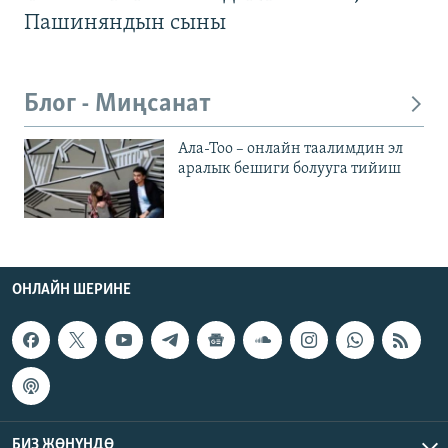
Пашиняндын сыны
Блог - Миңсанат
Ала-Тоо – онлайн таалимдин эл
аралык бешиги болууга тийиш
ОНЛАЙН ШЕРИНЕ
БИЗ ЖӨНҮНДӨ