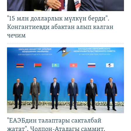
"15 млн долларлык мүлкүн берди".
Конгантиевди абактан алып калган
чечим
"ЕАЭБдин талаптары сакталбай
жатат". Чолпон-Атадагы саммит,