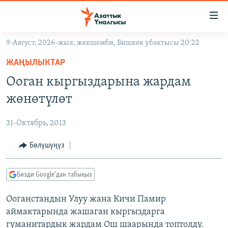
Линктер
Мазмунга
өтүңүз
9-Август, 2026-жыл, жекшемби, Бишкек убактысы 20:22
Навигацияга
ЖАҢЫЛЫКТАР
өтүңүз
ЖАҢЫЛЫКТАР
КЫРГЫЗСТАН
Издөөгө
Ооган кыргыздарына жардам
салыңыз
ДҮЙНӨ
КЫРГЫЗСТАН
жөнөтүлөт
УКРАИНА
САЯСАТ
ДҮЙНӨ
31-Октябрь, 2013
АТАЙЫН ИЛИКТӨӨ
ЭКОНОМИКА
БОРБОР АЗИЯ
ТВ ПРОГРАММАЛАР
Бөлүшүңүз
МАДАНИЯТ
ПОДКАСТ
БҮГҮН АЗАТТЫКТА
Бизди Google'дан табыңыз
ӨЗГӨЧӨ ПИКИР
ЭКСПЕРТТЕР ТАЛДАЙТ
Ооганстандын Улуу жана Кичи Памир
БИЗ ЖАНА ДҮЙНӨ
Русский
аймактарында жашаган кыргыздарга
ДАНИСТЕ
гуманитардык жардам Ош шаарында топтолду.