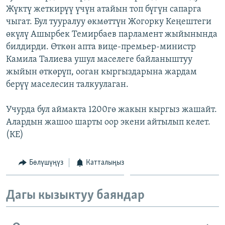
Жүктү жеткирүү үчүн атайын топ бүгүн сапарга
ОНЛАЙН ШЕРИНЕ
ЭЖЕ-СИҢДИЛЕР
чыгат. Бул тууралуу өкмөттүн Жогорку Кеңештеги
АЗАТТЫК+
өкүлү Ашырбек Темирбаев парламент жыйынында
ЫҢГАЙСЫЗ СУРООЛОР
билдирди. Өткөн апта вице-премьер-министр
Камила Талиева ушул маселеге байланыштуу
жыйын өткөрүп, ооган кыргыздарына жардам
ЭЕ/АРнун бардык сайттары
берүү маселесин талкуулаган.
Учурда бул аймакта 1200гө жакын кыргыз жашайт.
Алардын жашоо шарты оор экени айтылып келет.
(КЕ)
Бөлүшүңүз
Катталыңыз
Дагы кызыктуу баяндар