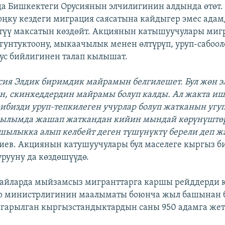
да Бишкектеги Орусиянын элчилигинин алдында өтөт.
ңку кездеги миграция саясатына кайдыгер эмес ада
түү максатын көздөйт. Акциянын катышуучулары миг
гунтуктоону, мыкаачылык менен өлтүрүп, уруп-сабоол
рус бийлигинен талап кылышат.
сия Элдик биримдик майрамын белгилешет. Бул жөн э
н, скинхеддердин майрамы болуп калды. Ал жакта и
бизди уруп-тепкилеген учурлар болуп жатканын угуп
-кылымда жашап жаткандан кийин мындай көрүнүштө
шылыкка алып келбейт деген түшүнүктү берели деп ж
иев. Акциянын катушуучулары бул маселеге кыргыз 
урууну да көздөшүүдө.
 айларда мыйзамсыз мигранттарга каршы рейддерди 
 министрлигинин маалыматы боюнча жыл башынан 
гарылган кыргызстандыктардын саны 950 адамга жет