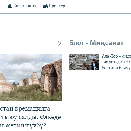
з
Катталыңыз
Принтер
Блог - Миңсанат
Ала-Тоо – онл
таалимдин эл
бешиги болуу
стан кремацияга
 тыюу салды. Өлкөдө
өн жетиштүүбү?