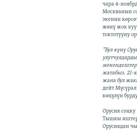
ЭЖЕ-СИҢДИЛЕР
чара 4-ноябр
Москванын со
АЗАТТЫК+
экенин көрсө
ЫҢГАЙСЫЗ СУРООЛОР
жөнү жок куу
токтотууну о
“Б
ул күнү
Ору
улутчулдарды
мекендештери
жатабыз. 21
жана бул жак
дейт Мүсүрал
көңүлүн бурд
Орусия соңку
Тышкы иштер
Орусиядан чы