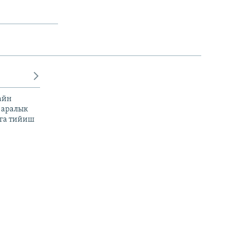
айн
 аралык
га тийиш