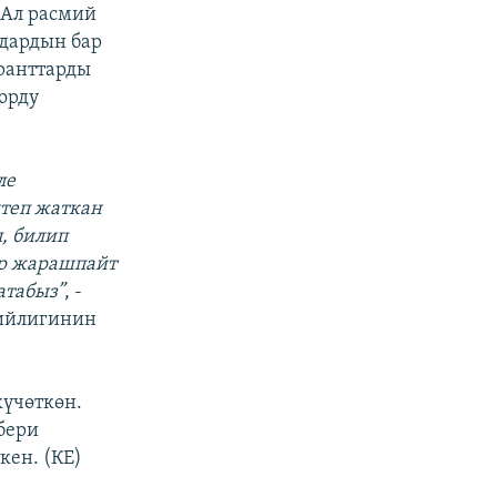
 Ал расмий
мдардын бар
ранттарды
орду
ле
штеп жаткан
, билип
р жарашпайт
атабыз”
, -
бийлигинин
күчөткөн.
бери
кен. (КЕ)