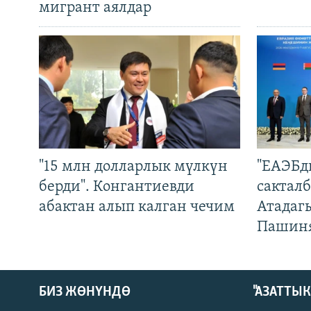
мигрант аялдар
"15 млн долларлык мүлкүн
"ЕАЭБд
берди". Конгантиевди
сакталб
абактан алып калган чечим
Атадаг
Пашин
БИЗ ЖӨНҮНДӨ
"АЗАТТЫ