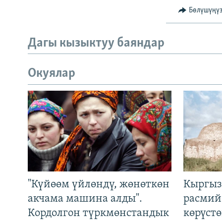
Бөлүшүңү
Дагы кызыктуу баяндар
Окуялар
"Күйөөм үйлөндү, жөнөткөн
Кыргыз
акчама машина алды".
расмий
Кордолгон түркмөнстандык
көрүст