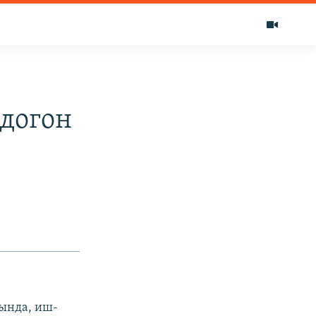
догон
ында, иш-