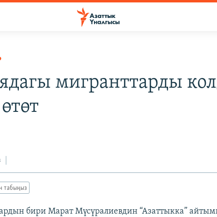
Р
ядагы мигранттарды кол
 өтөт
з
ан табыңыз
ардын бири Марат Мүсүралиевдин “Азаттыкка” айтым