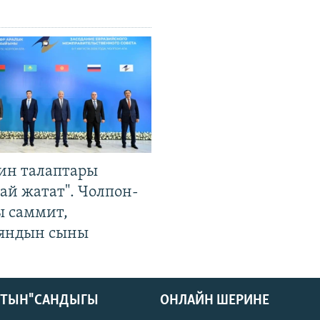
ин талаптары
ай жатат". Чолпон-
ы саммит,
яндын сыны
КТЫН" САНДЫГЫ
ОНЛАЙН ШЕРИНЕ