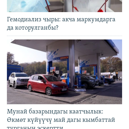
Гемодиализ чыры: акча маркумдарга
да которулганбы?
Мунай базарындагы каатчылык:
Өкмөт күйүүчү май дагы кымбаттай
турганын эскертти