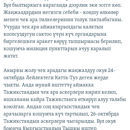
Бул былтыркыга караганда дээрлик эки эсеге көп.
ОНЛАЙН ШЕРИНЕ
ЭЖЕ-СИҢДИЛЕР
Жаңжалдардын негизги себеби - коңшу өлкөлөр
АЗАТТЫК+
менен чек ара тилкелеринин толук такталбаганы.
ЫҢГАЙСЫЗ СУРООЛОР
Учурда чек ара аймактарындагы калктын
коопсуздугун сактоо үчүн күч органдарына
биргелешкен аракет көрүү тапшырмасы берилип,
ЭЕ/АРнун бардык сайттары
кошумча милиция пункттарын ачуу каралып
жатат.
Акыркы жолу чек арадагы жаңжалдуу окуя 24-
октябрда Лейлектеги Катта-Туз деген жерде
чыкты. Анда мунай иштетчү аймакка
Тажикстандын чек ара аскерлери кирип келип,
ишкананы кайра Тажикстанга өткөрүп алуу талабы
коюлган. Андан соң кыргызстандык чек
арачыларга кошумча күч тартылып, 26-октябрда
Тажикстандын аскерлери чыгарылды. Бул окуя
боюнча Кыргызстандын Тышкы иштер