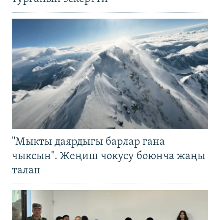
"Мыкты даярдыгы барлар гана
чыксын". Жеңиш чокусу боюнча жаңы
талап