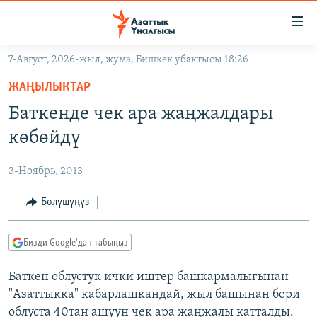
Линктер
Мазмунга
өтүңүз
7-Август, 2026-жыл, жума, Бишкек убактысы 18:26
Навигацияга
ЖАҢЫЛЫКТАР
өтүңүз
ЖАҢЫЛЫКТАР
КЫРГЫЗСТАН
Издөөгө
Баткенде чек ара жаңжалдары
салыңыз
ДҮЙНӨ
КЫРГЫЗСТАН
көбөйдү
УКРАИНА
САЯСАТ
ДҮЙНӨ
3-Ноябрь, 2013
АТАЙЫН ИЛИКТӨӨ
ЭКОНОМИКА
БОРБОР АЗИЯ
ТВ ПРОГРАММАЛАР
Бөлүшүңүз
МАДАНИЯТ
ПОДКАСТ
БҮГҮН АЗАТТЫКТА
Бизди Google'дан табыңыз
ӨЗГӨЧӨ ПИКИР
ЭКСПЕРТТЕР ТАЛДАЙТ
Баткен облустук ички иштер башкармалыгынан
БИЗ ЖАНА ДҮЙНӨ
Русский
"Азаттыкка" кабарлашкандай, жыл башынан бери
ДАНИСТЕ
облуста 40тан ашуун чек ара жаңжалы катталды.