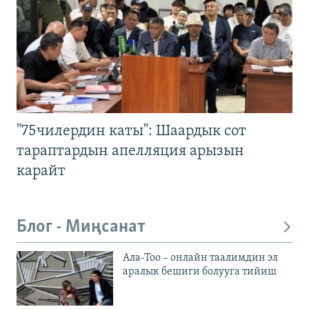
"75чилердин каты": Шаардык сот
тараптардын апелляция арызын
карайт
Блог - Миңсанат
Ала-Тоо – онлайн таалимдин эл
аралык бешиги болууга тийиш