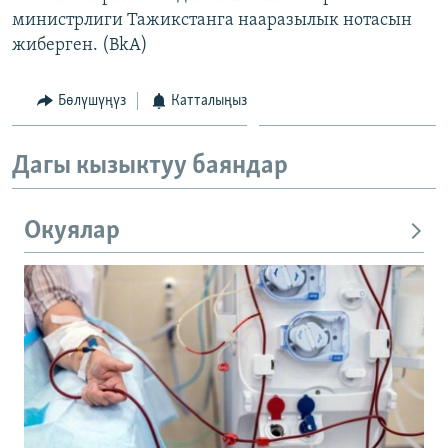
министрлиги Тажикстанга нааразылык нотасын
жиберген. (BkA)
Бөлүшүңүз
Катталыңыз
Дагы кызыктуу баяндар
Окуялар