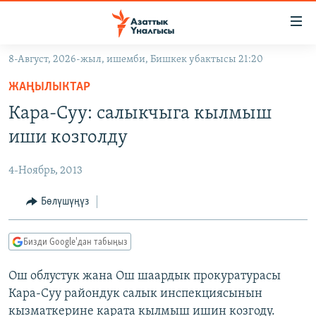
Линктер
Мазмунга
өтүңүз
8-Август, 2026-жыл, ишемби, Бишкек убактысы 21:20
Навигацияга
ЖАҢЫЛЫКТАР
өтүңүз
ЖАҢЫЛЫКТАР
КЫРГЫЗСТАН
Издөөгө
Кара-Суу: салыкчыга кылмыш
салыңыз
ДҮЙНӨ
КЫРГЫЗСТАН
иши козголду
УКРАИНА
САЯСАТ
ДҮЙНӨ
4-Ноябрь, 2013
АТАЙЫН ИЛИКТӨӨ
ЭКОНОМИКА
БОРБОР АЗИЯ
ТВ ПРОГРАММАЛАР
Бөлүшүңүз
МАДАНИЯТ
ПОДКАСТ
БҮГҮН АЗАТТЫКТА
Бизди Google'дан табыңыз
ӨЗГӨЧӨ ПИКИР
ЭКСПЕРТТЕР ТАЛДАЙТ
Ош облустук жана Ош шаардык прокуратурасы
БИЗ ЖАНА ДҮЙНӨ
Русский
Кара-Суу райондук салык инспекциясынын
ДАНИСТЕ
кызматкерине карата кылмыш ишин козгоду.