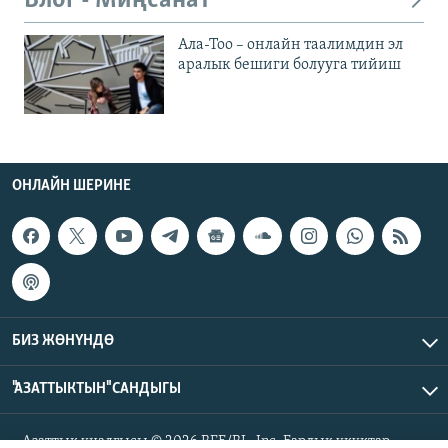
Блог - Миңсанат
Ала-Тоо – онлайн таалимдин эл
аралык бешиги болууга тийиш
ОНЛАЙН ШЕРИНЕ
БИЗ ЖӨНҮНДӨ
"АЗАТТЫКТЫН" САНДЫГЫ
Азаттык үналгысы © 2026 RFE/RL, Inc. Бардык укуктар