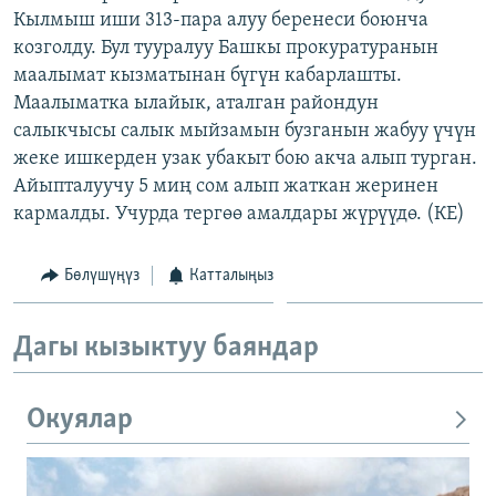
Кылмыш иши 313-пара алуу беренеси боюнча
ОНЛАЙН ШЕРИНЕ
ЭЖЕ-СИҢДИЛЕР
козголду. Бул тууралуу Башкы прокуратуранын
АЗАТТЫК+
маалымат кызматынан бүгүн кабарлашты.
ЫҢГАЙСЫЗ СУРООЛОР
Маалыматка ылайык, аталган райондун
салыкчысы салык мыйзамын бузганын жабуу үчүн
жеке ишкерден узак убакыт бою акча алып турган.
ЭЕ/АРнун бардык сайттары
Айыпталуучу 5 миң сом алып жаткан жеринен
кармалды. Учурда тергөө амалдары жүрүүдө. (КЕ)
Бөлүшүңүз
Катталыңыз
Дагы кызыктуу баяндар
Окуялар