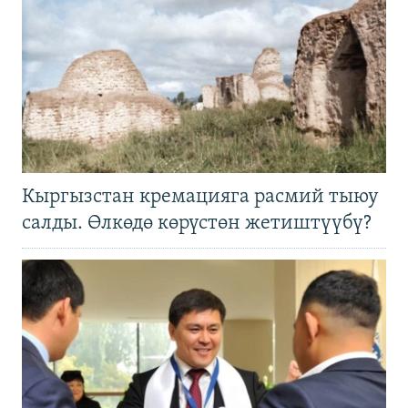
Кыргызстан кремацияга расмий тыюу
салды. Өлкөдө көрүстөн жетиштүүбү?