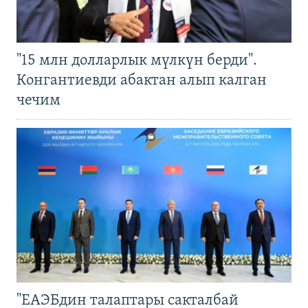
"15 млн долларлык мүлкүн берди".
Конгантиевди абактан алып калган
чечим
"ЕАЭБдин талаптары сакталбай