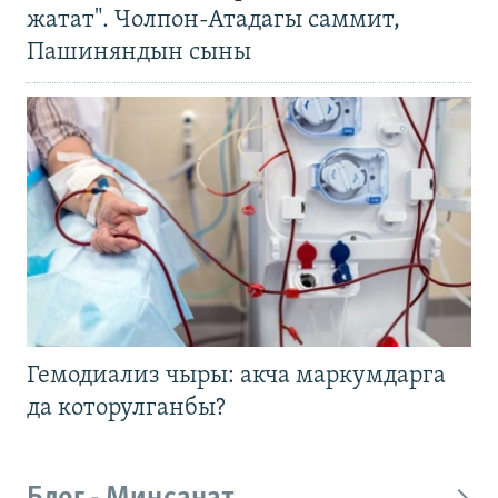
жатат". Чолпон-Атадагы саммит,
Пашиняндын сыны
Гемодиализ чыры: акча маркумдарга
да которулганбы?