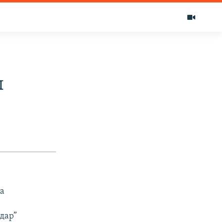
ы
а
дар”