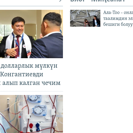
Ала-Тоо – онл
таалимдин эл
бешиги болуу
н долларлык мүлкүн
. Конгантиевди
н алып калган чечим