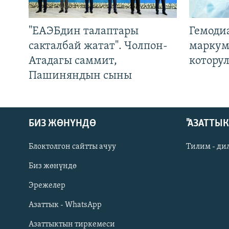
"ЕАЭБдин талаптары
Гемоди
сакталбай жатат". Чолпон-
маркум
Атадагы саммит,
котору
Пашиняндын сыны
БИЗ ЖӨНҮНДӨ
"АЗАТТЫ
Блоктолгон сайтты ачуу
Тилим - ди
Биз жөнүндө
Русский
Эрежелер
Азаттык - WhatsApp
ОНЛАЙН ШЕРИНЕ
Азаттыктын тиркемеси