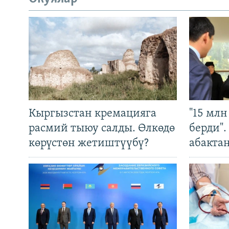
Кыргызстан кремацияга
"15 мл
расмий тыюу салды. Өлкөдө
берди"
көрүстөн жетиштүүбү?
абакта