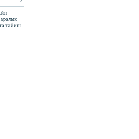
айн
 аралык
га тийиш