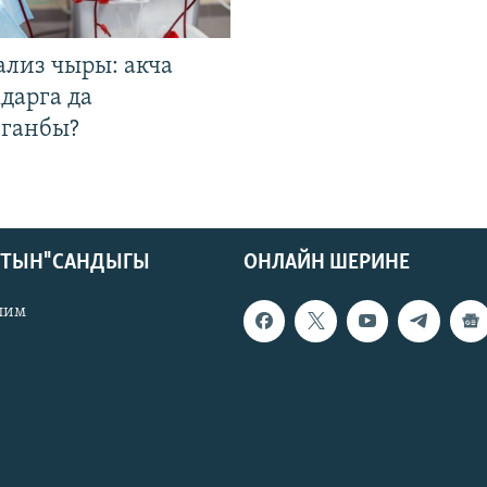
ализ чыры: акча
дарга да
лганбы?
КТЫН" САНДЫГЫ
ОНЛАЙН ШЕРИНЕ
лим