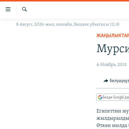
Линктер
Мазмунга
өтүңүз
Издөө
8-Август, 2026-жыл, ишемби, Бишкек убактысы 12:18
ЖАҢЫЛЫКТАР
Навигацияга
өтүңүз
ЖАҢЫЛЫКТА
КЫРГЫЗСТАН
Издөөгө
Мурси
ДҮЙНӨ
КЫРГЫЗСТАН
салыңыз
УКРАИНА
САЯСАТ
ДҮЙНӨ
4-Ноябрь, 2013
АТАЙЫН ИЛИКТӨӨ
ЭКОНОМИКА
БОРБОР АЗИЯ
ТВ ПРОГРАММАЛАР
МАДАНИЯТ
Бөлүшүңү
ПОДКАСТ
БҮГҮН АЗАТТЫКТА
Бизди Google'д
ӨЗГӨЧӨ ПИКИР
ЭКСПЕРТТЕР ТАЛДАЙТ
БИЗ ЖАНА ДҮЙНӨ
Египеттин му
жылдырылды
ДАНИСТЕ
Өткөн июлда 