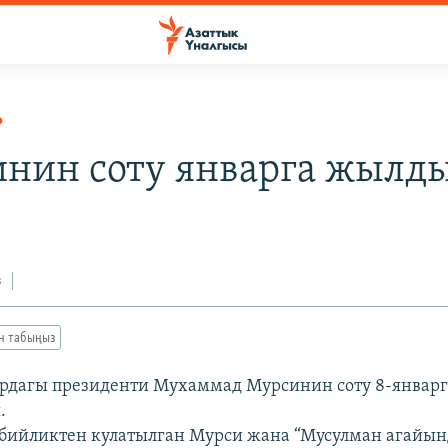
Р
нин соту январга жылд
з
ан табыңыз
рдагы президенти Мухаммад Мурсинин соту 8-январг
.
бийликтен кулатылган Мурси жана “Мусулман агайын