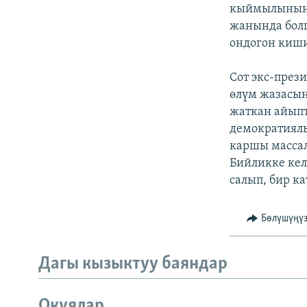
ЭЖЕ-СИҢДИЛЕР
кыймылынын 
жанында болг
АЗАТТЫК+
ондогон киши
ЫҢГАЙСЫЗ СУРООЛОР
Сот экс-през
өлүм жазасы
жаткан айыпт
демократиял
каршы массал
Бийликке кел
салып, бир к
Бөлүшүңү
Дагы кызыктуу баяндар
Окуялар