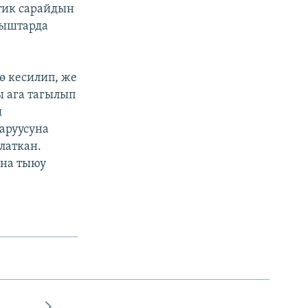
тик сарайдын
лыштарда
ө кесилип, же
 ага тагылып
ы
аруусуна
латкан.
ына тыюу