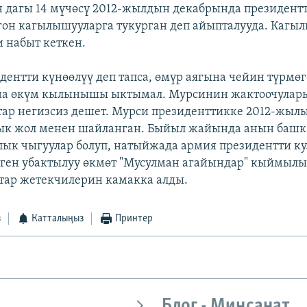
дагы 14 мүчөсү 2012-жылдын декабрында президент
он кагылышууларга тукурган деп айыпталууда. Кагы
 набыт кеткен.
идентти күнөөлүү деп тапса, өмүр аягына чейин түрмөг
на өкүм кылынышы ыктымал. Мурсинин жактоочулары
ар негизсиз дешет. Мурси президенттикке 2012-жыл
ык жол менен шайланган. Быйыл жайында анын башк
ык чыгуулар болуп, натыйжада армия президентти ку
ген убактылуу өкмөт "Мусулман агайындар" кыймыл
атар жетекчилерин камакка алды.
з
Катталыңыз
Принтер
Блог - Миңсанат