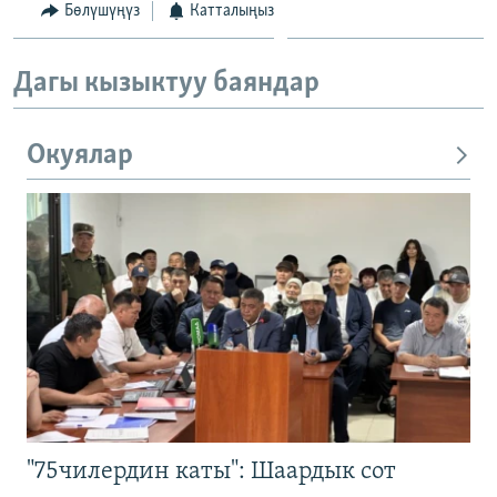
Бөлүшүңүз
Катталыңыз
Дагы кызыктуу баяндар
Окуялар
"75чилердин каты": Шаардык сот