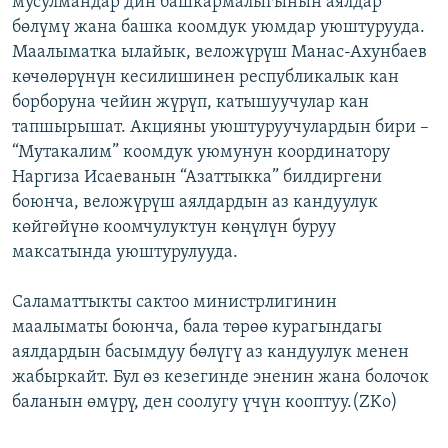
мусулмандар дин башкармалыгынын аялдар
ОНЛАЙН ШЕРИНЕ
ЭЖЕ-СИҢДИЛЕР
бөлүмү жана башка коомдук уюмдар уюштурууда.
Маалыматка ылайык, веложүрүш Манас-Ахунбаев
АЗАТТЫК+
көчөлөрүнүн кесилишинен республикалык кан
ЫҢГАЙСЫЗ СУРООЛОР
борборуна чейин жүрүп, катышуучулар кан
тапшырышат. Акцияны уюштуруучулардын бири –
“Мутакалим” коомдук уюмунун координатору
ЭЕ/АРнун бардык сайттары
Наргиза Исаеванын “Азаттыкка” билдиргени
боюнча, веложүрүш аялдардын аз кандуулук
көйгөйүнө коомчулуктун көңүлүн буруу
максатында уюштурулууда.
Саламаттыкты сактоо министрлигинин
маалыматы боюнча, бала төрөө курагындагы
аялдардын басымдуу бөлүгү аз кандуулук менен
жабыркайт. Бул өз кезегинде эненин жана болочок
баланын өмүрү, ден соолугу үчүн кооптуу.(ZKo)