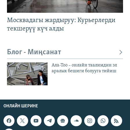
Москвадагы жардыруу: Курьерлерди
текшерүү күч алды
Блог - Миңсанат
Ала-Тоо – онлайн таалимдин эл
аралык бешиги болууга тийиш
ОНЛАЙН ШЕРИНЕ