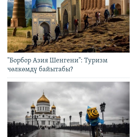
"Борбор Азия Шенгени": Туризм
чөлкөмдү байытабы?