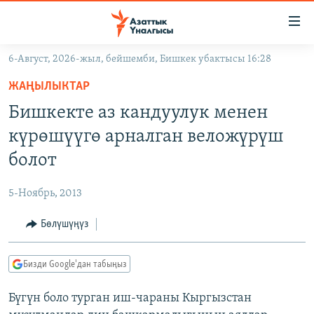
Линктер
Мазмунга
өтүңүз
6-Август, 2026-жыл, бейшемби, Бишкек убактысы 16:28
Навигацияга
ЖАҢЫЛЫКТАР
өтүңүз
ЖАҢЫЛЫКТАР
КЫРГЫЗСТАН
Издөөгө
Бишкекте аз кандуулук менен
салыңыз
ДҮЙНӨ
КЫРГЫЗСТАН
күрөшүүгө арналган веложүрүш
УКРАИНА
САЯСАТ
ДҮЙНӨ
болот
АТАЙЫН ИЛИКТӨӨ
ЭКОНОМИКА
БОРБОР АЗИЯ
5-Ноябрь, 2013
ТВ ПРОГРАММАЛАР
МАДАНИЯТ
Бөлүшүңүз
ПОДКАСТ
БҮГҮН АЗАТТЫКТА
ӨЗГӨЧӨ ПИКИР
ЭКСПЕРТТЕР ТАЛДАЙТ
Бизди Google'дан табыңыз
БИЗ ЖАНА ДҮЙНӨ
Русский
Бүгүн боло турган иш-чараны Кыргызстан
ДАНИСТЕ