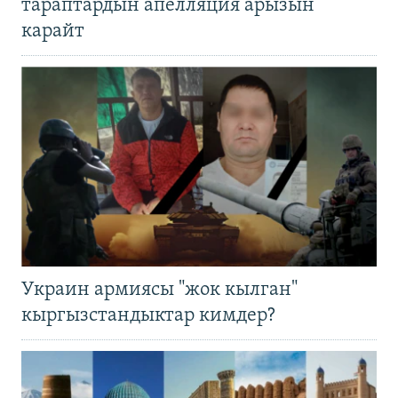
тараптардын апелляция арызын
карайт
Украин армиясы "жок кылган"
кыргызстандыктар кимдер?