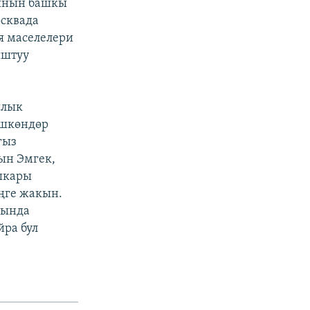
ынын башкы
осквада
я маселелери
ыштуу
ялык
үшкөндөр
гыз
ын Эмгек,
шкары
ңге жакын.
гында
йра бул