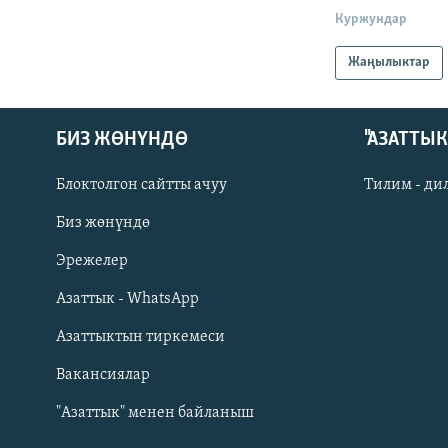
Куржундар
Жаңылыктар
БИЗ ЖӨНҮНДӨ
"АЗАТТЫ
Блоктолгон сайтты ачуу
Тилим - ди
Биз жөнүндө
Русский
Эрежелер
Азаттык - WhatsApp
ОНЛАЙН ШЕРИНЕ
Азаттыктын тиркемеси
Вакансиялар
"Азаттык" менен байланыш
ЭЕ/АРнун бардык сайттары