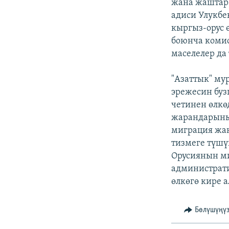
ЭЖЕ-СИҢДИЛЕР
жана жаштар
адиси Улукбе
АЗАТТЫК+
кыргыз-орус 
ЫҢГАЙСЫЗ СУРООЛОР
боюнча комис
маселелер да
"Азаттык" му
эрежесин буз
четинен өлкө
жарандарыны
миграция жа
тизмеге түш
Орусиянын ми
администрати
өлкөгө кире а
Бөлүшүңү