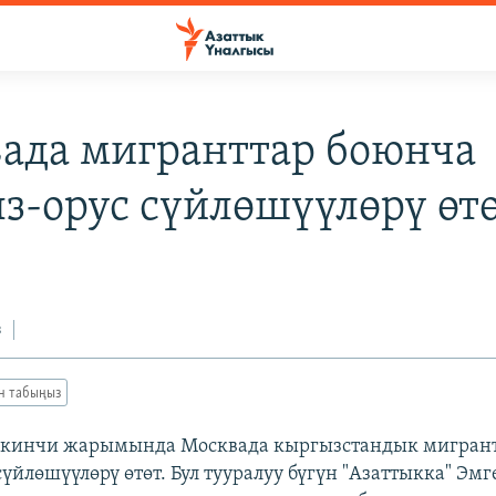
ада мигранттар боюнча
з-орус сүйлөшүүлөрү өт
з
ан табыңыз
экинчи жарымында Москвада кыргызстандык мигран
үйлөшүүлөрү өтөт. Бул тууралуу бүгүн "Азаттыкка" Эм