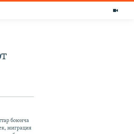
өт
ттар боюнча
гек, миграция