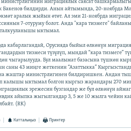
 министрлигинин миграциялык саясат башкармалыг
к Бакенов билдирди. Анын айтымында, 20-ноябрда М
өкмөт аралык жыйын өтөт. Ал эми 21-ноябрда миграци
сиянын 7-отуруму болот. Анда "кара тизмеге" байлан
 талкууланышы ыктымал.
рда кабарлагандай, Орусияда быйыл өлкөнүн миграци
гандардын тизмеси түзүлүп, мындай “кара тизмеге” т
дөн чыгарылууда. Бул маалымат базасына түшкөн кыр
н саны 43 миңге жеткенин “Азаттыкка” Кыргызстанд
на жаштар министрлигинен билдиришкен. Андан ты
үп калышы ыктымал болгон кыргыз жарандары 270 ми
грациялык эрежесин бузгандар же бул өлкөнүн айма
вдик айыпка жыгылгандар 3, 5 же 10 жылга чейин ка
лбайт. (RK)
з
Катталыңыз
Принтер