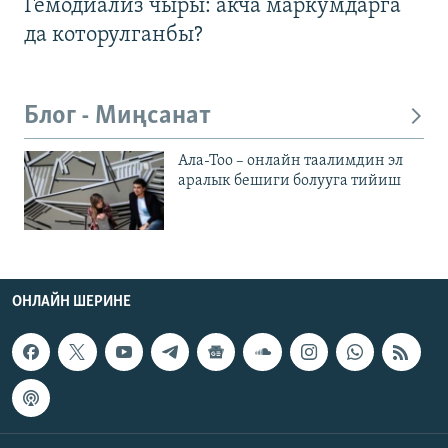
Гемодиализ чыры: акча маркумдарга
да которулганбы?
Блог - Миңсанат
Ала-Тоо – онлайн таалимдин эл
аралык бешиги болууга тийиш
ОНЛАЙН ШЕРИНЕ