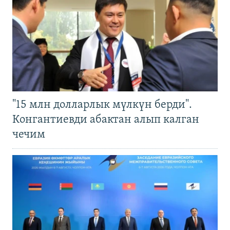
"15 млн долларлык мүлкүн берди".
Конгантиевди абактан алып калган
чечим