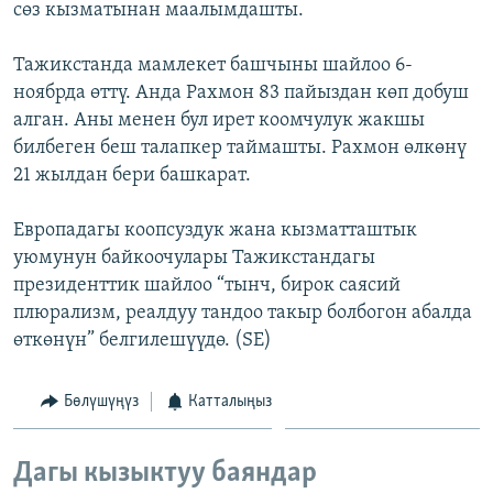
сөз кызматынан маалымдашты.
ОНЛАЙН ШЕРИНЕ
ЭЖЕ-СИҢДИЛЕР
АЗАТТЫК+
Тажикстанда мамлекет башчыны шайлоо 6-
ноябрда өттү. Анда Рахмон 83 пайыздан көп добуш
ЫҢГАЙСЫЗ СУРООЛОР
алган. Аны менен бул ирет коомчулук жакшы
билбеген беш талапкер таймашты. Рахмон өлкөнү
ЭЕ/АРнун бардык сайттары
21 жылдан бери башкарат.
Европадагы коопсуздук жана кызматташтык
уюмунун байкоочулары Тажикстандагы
президенттик шайлоо “тынч, бирок саясий
плюрализм, реалдуу тандоо такыр болбогон абалда
өткөнүн” белгилешүүдө. (SE)
Бөлүшүңүз
Катталыңыз
Дагы кызыктуу баяндар