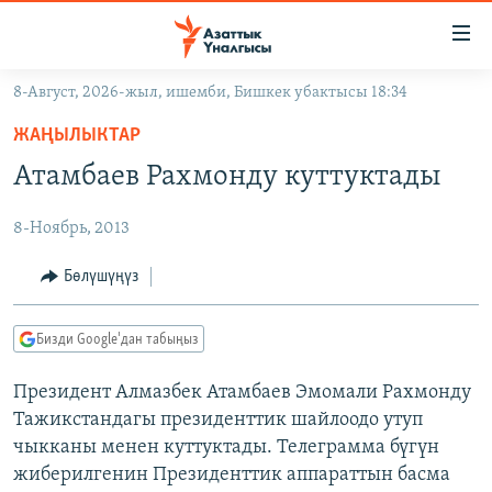
Линктер
Мазмунга
өтүңүз
8-Август, 2026-жыл, ишемби, Бишкек убактысы 18:34
Навигацияга
ЖАҢЫЛЫКТАР
өтүңүз
ЖАҢЫЛЫКТАР
КЫРГЫЗСТАН
Издөөгө
Атамбаев Рахмонду куттуктады
салыңыз
ДҮЙНӨ
КЫРГЫЗСТАН
8-Ноябрь, 2013
УКРАИНА
САЯСАТ
ДҮЙНӨ
АТАЙЫН ИЛИКТӨӨ
ЭКОНОМИКА
БОРБОР АЗИЯ
Бөлүшүңүз
ТВ ПРОГРАММАЛАР
МАДАНИЯТ
Бизди Google'дан табыңыз
ПОДКАСТ
БҮГҮН АЗАТТЫКТА
Президент Алмазбек Атамбаев Эмомали Рахмонду
ӨЗГӨЧӨ ПИКИР
ЭКСПЕРТТЕР ТАЛДАЙТ
Тажикстандагы президенттик шайлоодо утуп
БИЗ ЖАНА ДҮЙНӨ
чыкканы менен куттуктады. Телеграмма бүгүн
Русский
жиберилгенин Президенттик аппараттын басма
ДАНИСТЕ