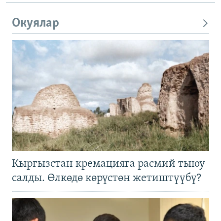
Окуялар
Кыргызстан кремацияга расмий тыюу
салды. Өлкөдө көрүстөн жетиштүүбү?