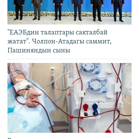
"ЕАЭБдин талаптары сакталбай
жатат". Чолпон-Атадагы саммит,
Пашиняндын сыны