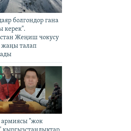
даяр болгондор гана
 керек".
стан Жеңиш чокусу
 жаңы талап
ады
 армиясы "жок
" кыргызстандыктар