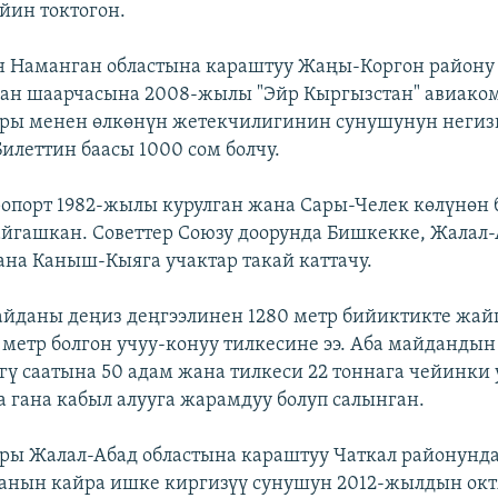
йин токтогон.
н Наманган областына караштуу Жаңы-Коргон району
ван шаарчасына 2008-жылы "Эйр Кыргызстан" авиак
ары менен өлкөнүн жетекчилигинин сунушунун неги
Билеттин баасы 1000 сом болчу.
опорт 1982-жылы курулган жана Сары-Челек көлүнөн 
йгашкан. Советтер Союзу доорунда Бишкекке, Жалал-
ана Каныш-Кыяга учактар такай каттачу.
айданы деңиз деңгээлинен 1280 метр бийиктикте жа
0 метр болгон учуу-конуу тилкесине ээ. Аба майданды
гү саатына 50 адам жана тилкеси 22 тоннага чейинки
 гана кабыл алууга жарамдуу болуп салынган.
ры Жалал-Абад областына караштуу Чаткал районунд
данын кайра ишке киргизүү сунушун 2012-жылдын ок