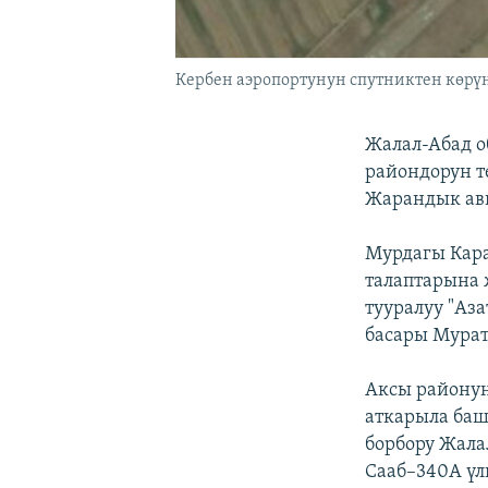
Кербен аэропортунун спутниктен көрүн
Жалал-Абад о
райондорун т
Жарандык ави
Мурдагы Кара
талаптарына 
тууралуу "Аз
басары Мурат
Аксы районун
аткарыла баш
борбору Жал
Сааб–340А үл