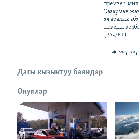
премьер-мини
Казарман жан
эл аралык аб
ылайык келбе
(BAz/KE)
Бөлүшүңү
Дагы кызыктуу баяндар
Окуялар