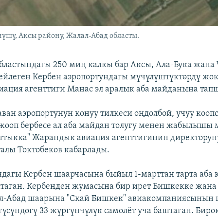
үшү, Аксы району, Жалал-Абад областы.
бластындагы 250 миң калкы бар Аксы, Ала-Бука жана 
ейлеген Кербен аэропортундагы мүчүлүштүктөрдү жо
ация агенттиги Манас эл аралык аба майданына тап
ван аэропортунун конуу тилкеси оңдолбой, учуу кооп
жооп бербесе ал аба майдан толугу менен жабылышы 
аттыкка" Жарандык авиация агенттигинин директорун
алы Токтобеков кабарлады.
дагы Кербен шаарчасына быйыл 1-марттан тарта аба 
таган. Кербенден жумасына бир ирет Бишкекке жана
ал-Абад шаарына "Скай Бишкек" авиакомпаниясынын
гүсүндөгү 33 жүргүнчүлүк самолёт уча баштаган. Бирок