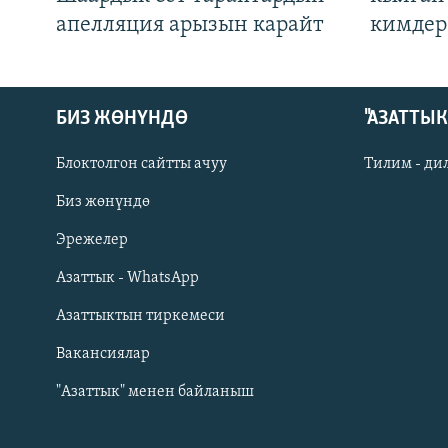
апелляция арызын карайт
кимдер
БИЗ ЖӨНҮНДӨ
"АЗАТТЫ
Блоктолгон сайтты ачуу
Тилим - ди
Биз жөнүндө
Русский
Эрежелер
Азаттык - WhatsApp
ОНЛАЙН ШЕРИНЕ
Азаттыктын тиркемеси
Вакансиялар
"Азаттык" менен байланыш
ЭЕ/АРнун бардык сайттары