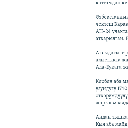
каттамдан ки
Өзбекстанды
чектеш Кара
АН–24 учакт
аткарылган. 
Аксыдагы аэр
алыстыкта жа
Ала-Букага ж
Кербен аба м
узундугу 174
өткөрүмдүүлү
жарык маалда
Андан тышка
Кыя аба май