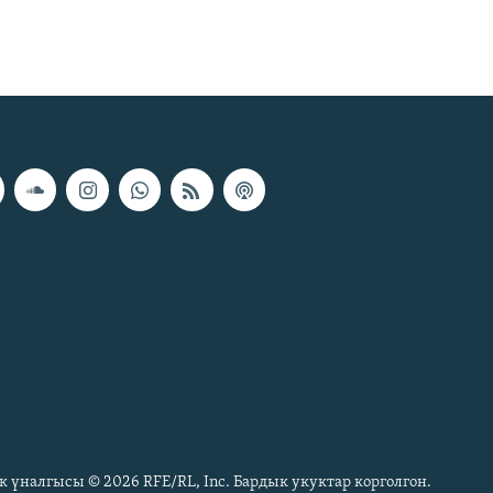
к үналгысы © 2026 RFE/RL, Inc. Бардык укуктар корголгон.