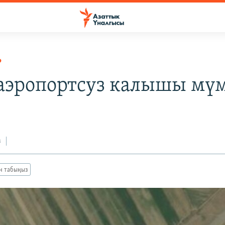
Р
аэропортсуз калышы мү
з
ан табыңыз