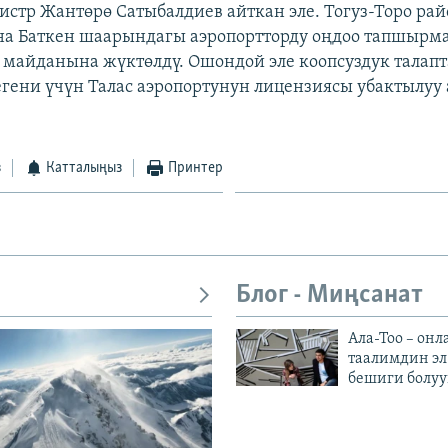
стр Жантөрө Сатыбалдиев айткан эле. Тогуз-Торо ра
а Баткен шаарындагы аэропортторду оңдоо тапшырма
а майданына жүктөлдү. Ошондой эле коопсуздук талап
гени үчүн Талас аэропортунун лицензиясы убактылуу
з
Катталыңыз
Принтер
Блог - Миңсанат
Ала-Тоо – онл
таалимдин эл
бешиги болуу