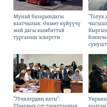
Мунай базарындагы
"Толук 
каатчылык: Өкмөт күйүүчү
чыгышы
май дагы кымбаттай
Кыргыз
турганын эскертти
боюнча
сунушт
"75чилердин каты":
Украин
Шаардык сот тараптардын
кылган