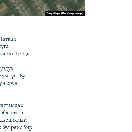
Чаткал
юуга
шырма берди.
суздук
мүмкүн. Бул
ун орун
каттамдар
 областтын
 швециялык
 бул рейс бир