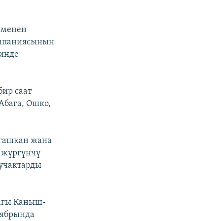
 менен
омпаниясынын
зинде
бир саат
Абага, Ошко,
йгашкан жана
н жүргүнчү
 учактарды
агы Каныш-
тябрында