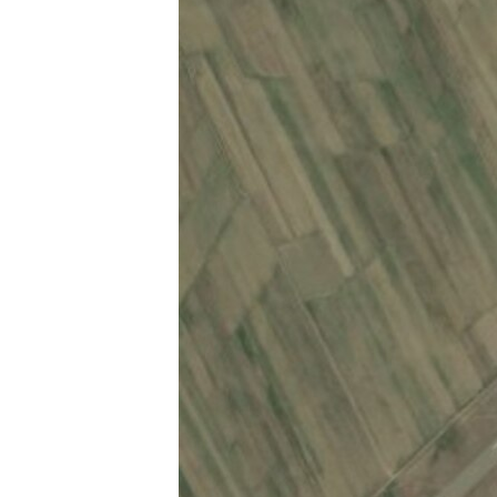
ЭЖЕ-СИҢДИЛЕР
АЗАТТЫК+
ЫҢГАЙСЫЗ СУРООЛОР