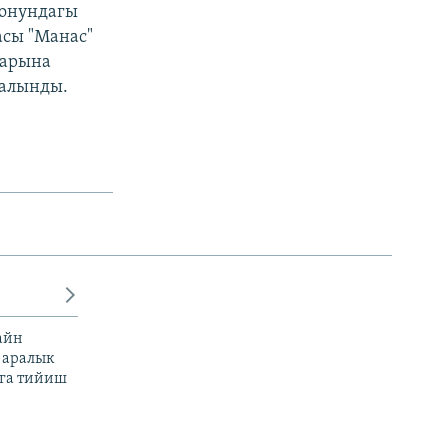
йонундагы
сы "Манас"
тарына
 алынды.
айн
 аралык
га тийиш