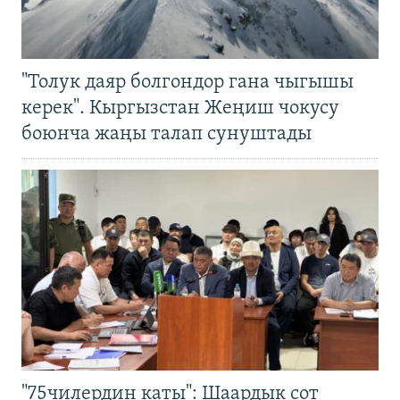
"Толук даяр болгондор гана чыгышы
керек". Кыргызстан Жеңиш чокусу
боюнча жаңы талап сунуштады
"75чилердин каты": Шаардык сот