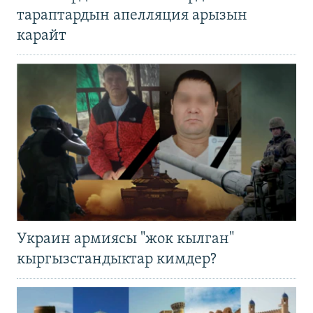
тараптардын апелляция арызын
карайт
Украин армиясы "жок кылган"
кыргызстандыктар кимдер?