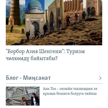
"Борбор Азия Шенгени": Туризм
чөлкөмдү байытабы?
Блог - Миңсанат
Ала-Тоо – онлайн таалимдин эл
аралык бешиги болууга тийиш