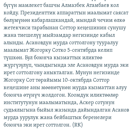
бүгүн мамлекет башчы Алмазбек Атамбаев кол
ОНЛАЙН ШЕРИНЕ
ЭЖЕ-СИҢДИЛЕР
койду. Президенттик аппараттын маалымат саясат
АЗАТТЫК+
бөлүмүнөн кабарлашкандай, мындай чечим өлкө
ЫҢГАЙСЫЗ СУРООЛОР
жетекчиси тарабынан Соттор кеңешинин сунушу
жана тиешелүү мыйзамдар негизинде кабыл
алынды. Асановдун мурда соттолгону тууралуу
ЭЕ/АРнун бардык сайттары
маалымат Жогорку Сотко 5-сентябрда келип
түшкөн. Бул боюнча кызматтык иликтөө
жүргүзүлүп, чындыгында эле Асановдун мурда эки
ирет соттолгону аныкталган. Мунун негизинде
Жогорку Сот төрайымы 10-октябрда Соттор
кеңешине аны мөөнөтүнөн мурда кызматтан алуу
боюнча өтүнүч жолдогон. Коомдук иликтөөлөр
институтунун маалыматында, Аскер сотунун
судьялыгына быйыл жазында дайындалган Асанов
мурда уурулук жана бейбаштык беренелери
боюнча эки ирет соттолгон. (RK)