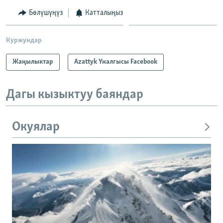
Бөлүшүңүз
Катталыңыз
Куржундар
Жаңылыктар
Azattyk Үналгысы Facebook
Дагы кызыктуу баяндар
Окуялар