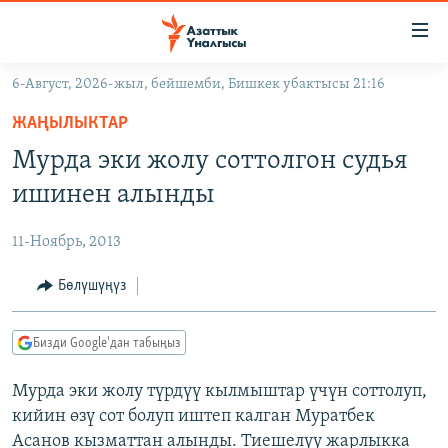
Линктер
Мазмунга
өтүңүз
6-Август, 2026-жыл, бейшемби, Бишкек убактысы 21:16
Навигацияга
ЖАҢЫЛЫКТАР
өтүңүз
ЖАҢЫЛЫКТАР
КЫРГЫЗСТАН
Издөөгө
Мурда эки жолу соттолгон судья
салыңыз
ДҮЙНӨ
КЫРГЫЗСТАН
ишинен алынды
УКРАИНА
САЯСАТ
ДҮЙНӨ
11-Ноябрь, 2013
АТАЙЫН ИЛИКТӨӨ
ЭКОНОМИКА
БОРБОР АЗИЯ
ТВ ПРОГРАММАЛАР
Бөлүшүңүз
МАДАНИЯТ
ПОДКАСТ
БҮГҮН АЗАТТЫКТА
Бизди Google'дан табыңыз
ӨЗГӨЧӨ ПИКИР
ЭКСПЕРТТЕР ТАЛДАЙТ
Мурда эки жолу түрдүү кылмыштар үчүн соттолуп,
БИЗ ЖАНА ДҮЙНӨ
Русский
кийин өзү сот болуп иштеп калган Муратбек
ДАНИСТЕ
Асанов кызматтан алынды. Тиешелүү жарлыкка