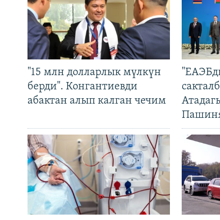
"15 млн долларлык мүлкүн
"ЕАЭБд
берди". Конгантиевди
сакталб
абактан алып калган чечим
Атадаг
Пашин