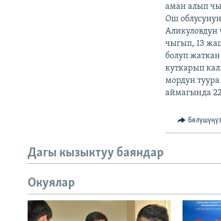
ЭЖЕ-СИҢДИЛЕР
аман алып ч
Ош облусунун
АЗАТТЫК+
Аликуловдун 
ЫҢГАЙСЫЗ СУРООЛОР
чыгып, 13 жа
болуп жаткан
куткарып ка
мордун туура
аймагында 22
Бөлүшүңү
Дагы кызыктуу баяндар
Окуялар