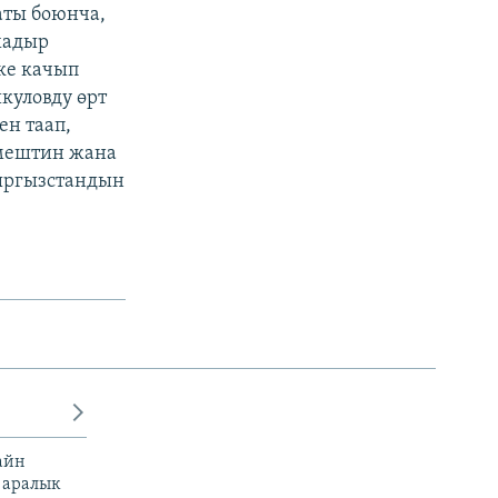
аты боюнча,
хадыр
кке качып
куловду өрт
н таап,
 мештин жана
Кыргызстандын
айн
 аралык