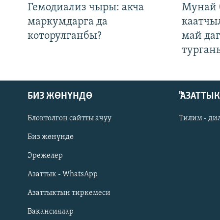
Гемодиализ чыры: акча
Мунай 
маркумдарга да
каатчы
которулганбы?
май да
турган
БИЗ ЖӨНҮНДӨ
"АЗАТТЫ
Блоктолгон сайтты ачуу
Тилим - ди
Биз жөнүндө
Русский
Эрежелер
Азаттык - WhatsApp
ОНЛАЙН ШЕРИНЕ
Азаттыктын тиркемеси
Вакансиялар