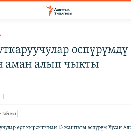
Р
уткаруучулар өспүрүмдү
н аман алып чыкты
з
ан табыңыз
учулар өрт кырсыгынан 13 жаштагы өспүрүм Хусан Ал