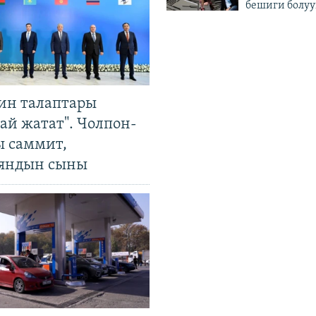
бешиги болуу
ин талаптары
ай жатат". Чолпон-
ы саммит,
яндын сыны