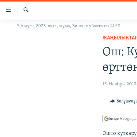
Линктер
Мазмунга
өтүңүз
Издөө
7-Август, 2026-жыл, жума, Бишкек убактысы 21:18
ЖАҢЫЛЫКТАР
Навигацияга
өтүңүз
ЖАҢЫЛЫКТА
КЫРГЫЗСТАН
Издөөгө
Ош: К
ДҮЙНӨ
КЫРГЫЗСТАН
салыңыз
УКРАИНА
САЯСАТ
ДҮЙНӨ
өрттө
АТАЙЫН ИЛИКТӨӨ
ЭКОНОМИКА
БОРБОР АЗИЯ
ТВ ПРОГРАММАЛАР
МАДАНИЯТ
15-Ноябрь, 2013
ПОДКАСТ
БҮГҮН АЗАТТЫКТА
Бөлүшүңү
ӨЗГӨЧӨ ПИКИР
ЭКСПЕРТТЕР ТАЛДАЙТ
БИЗ ЖАНА ДҮЙНӨ
Бизди Google'д
ДАНИСТЕ
Ошто куткару