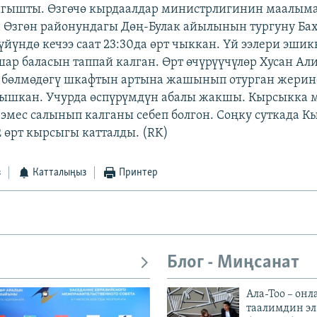
ыгышты. Өзгөчө кырдаалдар министрлигинин маалым
 Өзгөн районундагы Дөң-Булак айылынын тургуну Ба
үйүндө кечээ саат 23:30да өрт чыккан. Үй ээлери эши
шар баласын таппай калган. Өрт өчүрүүчүлөр Хусан Али
 бөлмөдөгү шкафтын артына жашынып отурган жерине
лышкан. Учурда өспүрүмдүн абалы жакшы. Кырсыкка
 эмес салынып калганы себеп болгон. Соңку суткада 
 өрт кырсыгы катталды. (RK)
з
Катталыңыз
Принтер
Блог - Миңсанат
Ала-Тоо – онл
таалимдин эл