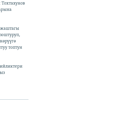
 Тохтахунов
арына
7 жаштагы
уюштуруп,
 көрүүгө
туу топтун
бийликтери
сыз