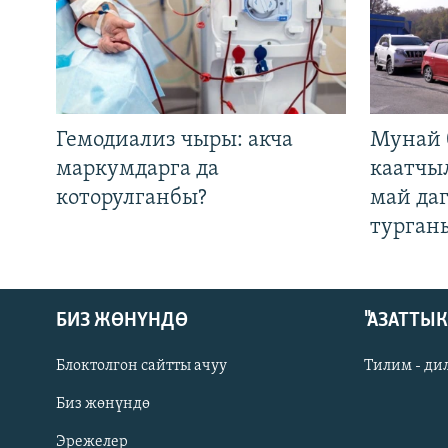
Гемодиализ чыры: акча
Мунай 
маркумдарга да
каатчы
которулганбы?
май да
турган
БИЗ ЖӨНҮНДӨ
"АЗАТТЫ
Блоктолгон сайтты ачуу
Тилим - ди
Биз жөнүндө
Русский
Эрежелер