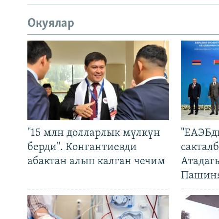
Окуялар
"15 млн долларлык мүлкүн
"ЕАЭБд
берди". Конгантиевди
сакталб
абактан алып калган чечим
Атадаг
Пашин