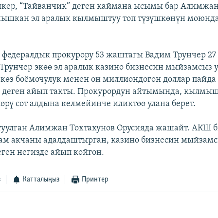
кер, “Тайванчик” деген каймана ысымы бар Алимжан
нышкан эл аралык кылмыштуу топ түзүшкөнүн моюнд
федералдык прокурору 53 жаштагы Вадим Трунчер 2
 Трунчер экөө эл аралык казино бизнесин мыйзамсыз 
 көз боёмочулук менен он миллиондогон доллар пайда
деген айып такты. Прокурордун айтымында, кылмыш
өрү сот алдына келмейинче иликтөө улана берет.
туулган Алимжан Тохтахунов Орусияда жашайт. АКШ 
ам акчаны адалдаштырган, казино бизнесин мыйзам
ген негизде айып койгон.
з
Катталыңыз
Принтер