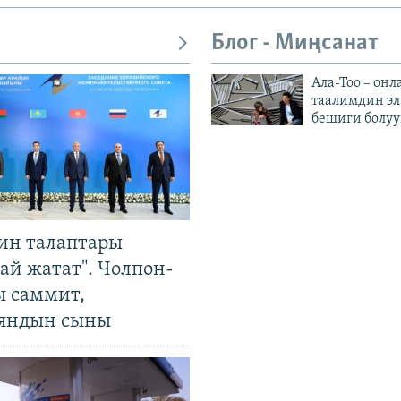
Блог - Миңсанат
Ала-Тоо – онл
таалимдин эл
бешиги болуу
ин талаптары
ай жатат". Чолпон-
ы саммит,
яндын сыны