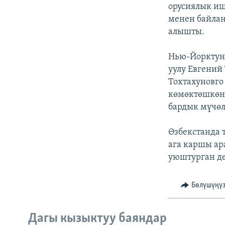
ЭЖЕ-СИҢДИЛЕР
орусиялык иш
менен байла
АЗАТТЫК+
алышты.
ЫҢГАЙСЫЗ СУРООЛОР
Нью-Йорктун 
уулу Евгений
Тохтахуновго
көмөктөшкөн 
бардык мүчөл
Өзбекстанда 
ага каршы ар
уюштурган де
Бөлүшүңү
Дагы кызыктуу баяндар