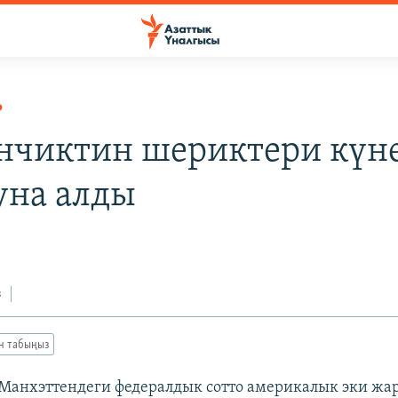
Р
нчиктин шериктери күн
на алды
з
ан табыңыз
Манхэттендеги федералдык сотто америкалык эки жа