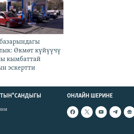
базарындагы
лык: Өкмөт күйүүчү
гы кымбаттай
ын эскертти
КТЫН" САНДЫГЫ
ОНЛАЙН ШЕРИНЕ
лим