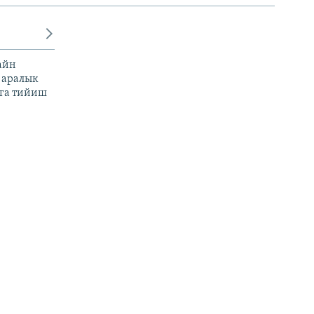
айн
 аралык
га тийиш