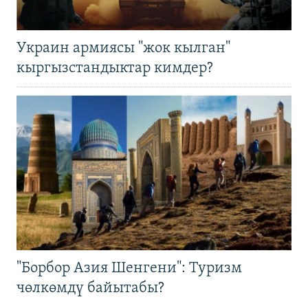
Украин армиясы "жок кылган"
кыргызстандыктар кимдер?
"Борбор Азия Шенгени": Туризм
чөлкөмдү байытабы?