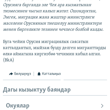
Орусияга барганда эле Чек ара кызматынан
тизмесинен чыгып калып жатат. Ошондуктан,
Эмгек, миграция жана жаштар министрлиги
маселени Орусиянын тиешелүү министрликтери
менен биргеликте тезинен чечпесе болбой калды.
Буга чейин Орусия миграциялык саясатын
катталдантып, мыйзам бузду делген мигранттарды
өлкө аймагына киргизбөө чечимин кабыл алган.
(BkA)
Бөлүшүңүз
Катталыңыз
Дагы кызыктуу баяндар
Окуялар