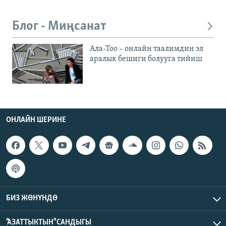
Блог - Миңсанат
Ала-Тоо – онлайн таалимдин эл
аралык бешиги болууга тийиш
ОНЛАЙН ШЕРИНЕ
БИЗ ЖӨНҮНДӨ
"АЗАТТЫКТЫН" САНДЫГЫ