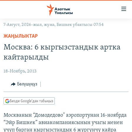
Линктер
Мазмунга
өтүңүз
7-Август, 2026-жыл, жума, Бишкек убактысы 07:54
Навигацияга
ЖАҢЫЛЫКТАР
өтүңүз
ЖАҢЫЛЫКТАР
КЫРГЫЗСТАН
Издөөгө
Москва: 6 кыргызстандык артка
салыңыз
ДҮЙНӨ
КЫРГЫЗСТАН
кайтарылды
УКРАИНА
САЯСАТ
ДҮЙНӨ
18-Ноябрь, 2013
АТАЙЫН ИЛИКТӨӨ
ЭКОНОМИКА
БОРБОР АЗИЯ
ТВ ПРОГРАММАЛАР
Бөлүшүңүз
МАДАНИЯТ
ПОДКАСТ
БҮГҮН АЗАТТЫКТА
Бизди Google'дан табыңыз
ӨЗГӨЧӨ ПИКИР
ЭКСПЕРТТЕР ТАЛДАЙТ
Москванын “Домодедово" аэропортунан 16-ноябрда
БИЗ ЖАНА ДҮЙНӨ
Русский
“Эйр Бишкек” авиакомпаниясынын учагы менен
ДАНИСТЕ
учуп барган кыргызстандык 6 жүргүнчү кайра