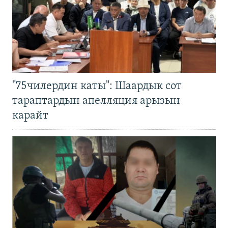
"75чилердин каты": Шаардык сот
тараптардын апелляция арызын
карайт