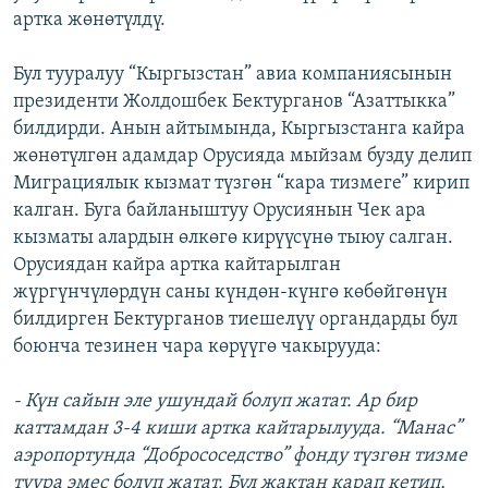
артка жөнөтүлдү.
ОНЛАЙН ШЕРИНЕ
ЭЖЕ-СИҢДИЛЕР
АЗАТТЫК+
Бул тууралуу “Кыргызстан” авиа компаниясынын
ЫҢГАЙСЫЗ СУРООЛОР
президенти Жолдошбек Бектурганов “Азаттыкка”
билдирди. Анын айтымында, Кыргызстанга кайра
жөнөтүлгөн адамдар Орусияда мыйзам бузду делип
ЭЕ/АРнун бардык сайттары
Миграциялык кызмат түзгөн “кара тизмеге” кирип
калган. Буга байланыштуу Орусиянын Чек ара
кызматы алардын өлкөгө кирүүсүнө тыюу салган.
Орусиядан кайра артка кайтарылган
жүргүнчүлөрдүн саны күндөн-күнгө көбөйгөнүн
билдирген Бектурганов тиешелүү органдарды бул
боюнча тезинен чара көрүүгө чакырууда:
- Күн сайын эле ушундай болуп жатат. Ар бир
каттамдан 3-4 киши артка кайтарылууда. “Манас”
аэропортунда “Добрососедство” фонду түзгөн тизме
туура эмес болуп жатат. Бул жактан карап кетип,