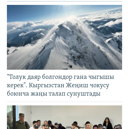
"Толук даяр болгондор гана чыгышы
керек". Кыргызстан Жеңиш чокусу
боюнча жаңы талап сунуштады