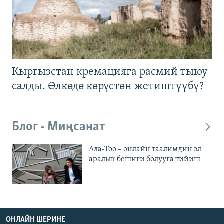
Кыргызстан кремацияга расмий тыюу
салды. Өлкөдө көрүстөн жетиштүүбү?
Блог - Миңсанат
Ала-Тоо – онлайн таалимдин эл
аралык бешиги болууга тийиш
ОНЛАЙН ШЕРИНЕ