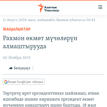
Линктер
Мазмунга
өтүңүз
11-Август, 2026-жыл, шейшемби, Бишкек убактысы 00:42
Навигацияга
ЖАҢЫЛЫКТАР
өтүңүз
ЖАҢЫЛЫКТАР
КЫРГЫЗСТАН
Издөөгө
Рахмон өкмөт мүчөлөрүн
салыңыз
ДҮЙНӨ
КЫРГЫЗСТАН
алмаштырууда
УКРАИНА
САЯСАТ
ДҮЙНӨ
20-Ноябрь, 2013
АТАЙЫН ИЛИКТӨӨ
ЭКОНОМИКА
БОРБОР АЗИЯ
ТВ ПРОГРАММАЛАР
Бөлүшүңүз
МАДАНИЯТ
ПОДКАСТ
БҮГҮН АЗАТТЫКТА
Бизди Google'дан табыңыз
ӨЗГӨЧӨ ПИКИР
ЭКСПЕРТТЕР ТАЛДАЙТ
Төртүнчү ирет президенттикке шайланып, өткөн
БИЗ ЖАНА ДҮЙНӨ
Русский
ишембиде ишине киришкен президент өкмөт
ДАНИСТЕ
мүчөлөрүн алмаштыруу ишин баштады. 18 жыл