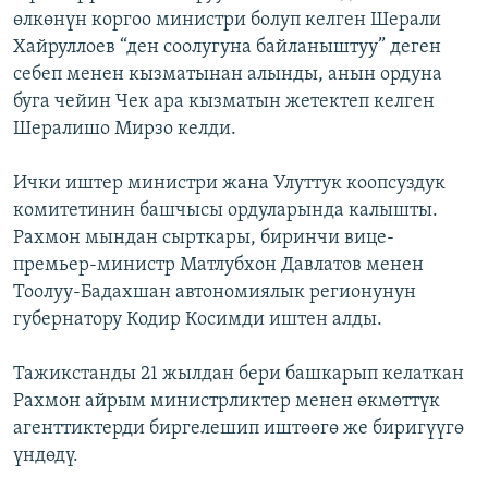
өлкөнүн коргоо министри болуп келген Шерали
ОНЛАЙН ШЕРИНЕ
ЭЖЕ-СИҢДИЛЕР
Хайруллоев “ден соолугуна байланыштуу” деген
АЗАТТЫК+
себеп менен кызматынан алынды, анын ордуна
ЫҢГАЙСЫЗ СУРООЛОР
буга чейин Чек ара кызматын жетектеп келген
Шералишо Мирзо келди.
ЭЕ/АРнун бардык сайттары
Ички иштер министри жана Улуттук коопсуздук
комитетинин башчысы ордуларында калышты.
Рахмон мындан сырткары, биринчи вице-
премьер-министр Матлубхон Давлатов менен
Тоолуу-Бадахшан автономиялык регионунун
губернатору Кодир Косимди иштен алды.
Тажикстанды 21 жылдан бери башкарып келаткан
Рахмон айрым министрликтер менен өкмөттүк
агенттиктерди биргелешип иштөөгө же биригүүгө
үндөдү.