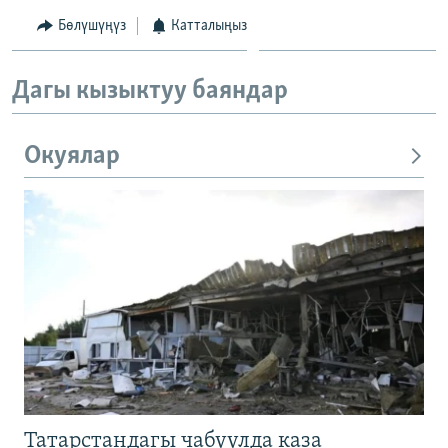
Бөлүшүңүз
Катталыңыз
Дагы кызыктуу баяндар
Окуялар
Татарстандагы чабуулда каза