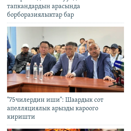
тапкандардын арасында
борборазиялыктар бар
"75чилердин иши": Шаардык сот
апелляциялык арызды кароого
киришти