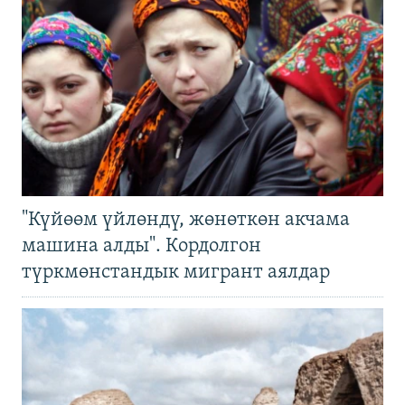
"Күйөөм үйлөндү, жөнөткөн акчама
машина алды". Кордолгон
түркмөнстандык мигрант аялдар