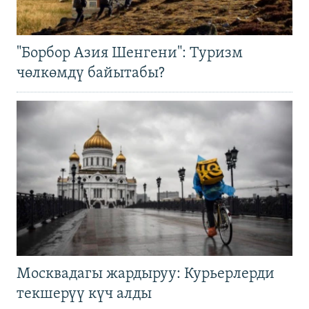
"Борбор Азия Шенгени": Туризм
чөлкөмдү байытабы?
Москвадагы жардыруу: Курьерлерди
текшерүү күч алды