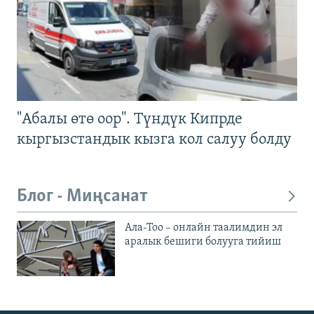
"Абалы өтө оор". Түндүк Кипрде
кыргызстандык кызга кол салуу болду
Блог - Миңсанат
Ала-Тоо – онлайн таалимдин эл
аралык бешиги болууга тийиш