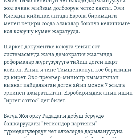
Юлия Тимошенконун чет өлкөдө дарылануусуна
ОНЛАЙН ШЕРИНЕ
ЭЖЕ-СИҢДИЛЕР
жол ачкан мыйзам долбоорун четке какты. Эми
Киевдин кийинки аптада Европа биримдиги
АЗАТТЫК+
менен кеңири соода алакалар боюнча келишимге
ЫҢГАЙСЫЗ СУРООЛОР
кол коюушу күмөн жаратууда.
Шаркет документке коюуга чейин сот
ЭЕ/АРнун бардык сайттары
системасында жана демократия жаатында
реформалар жүргүзүлүүгө тийиш деген шарт
койгон. Анын ичине Тимшенконун коё берилиши
да кирет. Экс-премьер-министр кызматынан
кыянат пайдаланган деген айып менен 7 жылга
эркинен ажыратылган. Евробиримдик анын ишин
“иргеп соттоо” деп билет.
Бүгүн Жогорку Рададагы добуш берүүдө
башкаруудагы “Региондор партиясы”
түрмөдөгүлөрдүн чет өлкөлөрдө дарылануусуна