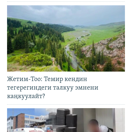
Жетим-Тоо: Темир кендин
тегерегиндеги талкуу эмнени
каңкуулайт?