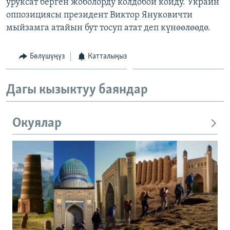
уруксат берген жоболорду колдобой койду. Украин
оппозициясы президент Виктор Януковичти
мыйзамга атайын бут тосуп атат деп күнөөлөөдө.
Бөлүшүңүз
Катталыңыз
Дагы кызыктуу баяндар
Окуялар