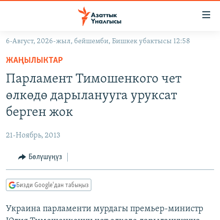
Линктер
Мазмунга
өтүңүз
6-Август, 2026-жыл, бейшемби, Бишкек убактысы 12:58
Навигацияга
ЖАҢЫЛЫКТАР
өтүңүз
ЖАҢЫЛЫКТАР
КЫРГЫЗСТАН
Издөөгө
Парламент Тимошенкого чет
салыңыз
ДҮЙНӨ
КЫРГЫЗСТАН
өлкөдө дарыланууга уруксат
УКРАИНА
САЯСАТ
ДҮЙНӨ
берген жок
АТАЙЫН ИЛИКТӨӨ
ЭКОНОМИКА
БОРБОР АЗИЯ
21-Ноябрь, 2013
ТВ ПРОГРАММАЛАР
МАДАНИЯТ
Бөлүшүңүз
ПОДКАСТ
БҮГҮН АЗАТТЫКТА
ӨЗГӨЧӨ ПИКИР
ЭКСПЕРТТЕР ТАЛДАЙТ
Бизди Google'дан табыңыз
БИЗ ЖАНА ДҮЙНӨ
Русский
Украина парламенти мурдагы премьер-министр
ДАНИСТЕ