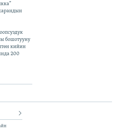
ыкка”
жарандын
оопсуздук
ны бошотууну
штөн кийин
ында 200
айн