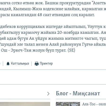
рынча сотко өткөн жок. Башкы прокуратурадан “Азатт
ндай, Кылмыш-Жаза кодексине ылайык, кармалган 
арасы камалгандан 48 саат өткөндөн соң каралат.
дибеков коррупциялык иштерде айыпталып, Улуттук к
бактылуу кармоочу жайына 20-ноябрда камалган. А
дөй адам бүгүн Ак үйдүн жанына митингге чыгып, тү
 Ушундай эле талап менен Алай районунун Гүлчө айыл
Ош - Эркеч-Там жолун бууп турат. (SE)
з
Катталыңыз
Принтер
Блог - Миңсанат
Ала-Тоо – онл