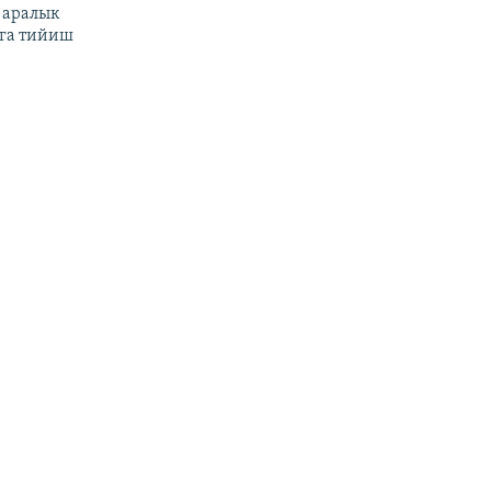
 аралык
га тийиш