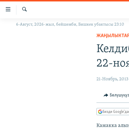
Линктер
Мазмунга
өтүңүз
Издөө
6-Август, 2026-жыл, бейшемби, Бишкек убактысы 23:10
ЖАҢЫЛЫКТАР
Навигацияга
өтүңүз
ЖАҢЫЛЫКТА
КЫРГЫЗСТАН
Издөөгө
Келди
ДҮЙНӨ
КЫРГЫЗСТАН
салыңыз
УКРАИНА
САЯСАТ
ДҮЙНӨ
22-но
АТАЙЫН ИЛИКТӨӨ
ЭКОНОМИКА
БОРБОР АЗИЯ
ТВ ПРОГРАММАЛАР
МАДАНИЯТ
21-Ноябрь, 2013
ПОДКАСТ
БҮГҮН АЗАТТЫКТА
Бөлүшүңү
ӨЗГӨЧӨ ПИКИР
ЭКСПЕРТТЕР ТАЛДАЙТ
БИЗ ЖАНА ДҮЙНӨ
Бизди Google'д
ДАНИСТЕ
Камакка алын