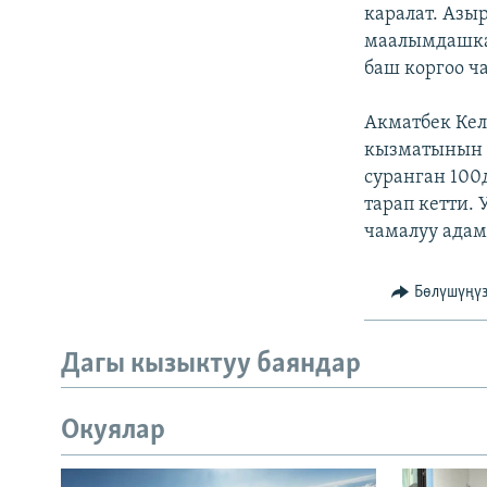
ЭЖЕ-СИҢДИЛЕР
каралат. Азы
маалымдашка
АЗАТТЫК+
баш коргоо ч
ЫҢГАЙСЫЗ СУРООЛОР
Акматбек Кел
кызматынын у
суранган 100
тарап кетти.
чамалуу адам 
Бөлүшүңү
Дагы кызыктуу баяндар
Окуялар