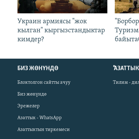
Украин армиясы "жок
"Борбо
кылган" кыргызстандыктар
Туризм
кимдер?
байыта
БИЗ ЖӨНҮНДӨ
"АЗАТТЫ
Блоктолгон сайтты ачуу
Тилим - ди
Биз жөнүндө
Русский
Эрежелер
Азаттык - WhatsApp
ОНЛАЙН ШЕРИНЕ
Азаттыктын тиркемеси