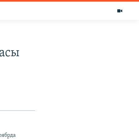
расы
оябрда