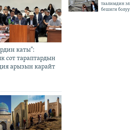
таалимдин эл
бешиги болуу
рдин каты":
к сот тараптардын
ция арызын карайт