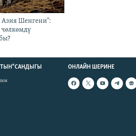
р Азия Шенгени":
 чөлкөмдү
бы?
КТЫН" САНДЫГЫ
ОНЛАЙН ШЕРИНЕ
лим