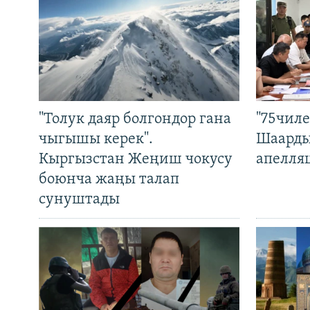
"Толук даяр болгондор гана
"75чиле
чыгышы керек".
Шаарды
Кыргызстан Жеңиш чокусу
апелля
боюнча жаңы талап
сунуштады