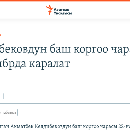
Р
бековдун баш коргоо ча
ябрда каралат
з
ан табыңыз
ган Акматбек Келдибековдун баш коргоо чарасы 22-н