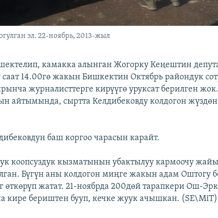
гулган эл. 22-ноябрь, 2013-жыл
шектелип, камакка алынган Жогорку Кеңештин депут
 саат 14.00гө жакын Бишкектин Октябрь райондук со
рынча журналисттерге кирүүгө уруксат берилген жок
н айтымында, сыртта Келдибековду колдогон жүздө
лдибековдун баш коргоо чарасын карайт.
тук коопсуздук кызматынын убактылуу кармоочу жайы
лган. Бүгүн аны колдогон миңге жакын адам Оштогу 
г өткөрүп жатат. 21-ноябрда 200дөй тарапкери Ош-Эр
а кире бериштен бууп, кечке жуук ачышкан. (SE\MiT)