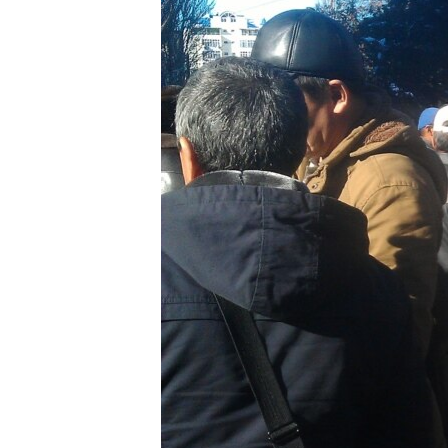
ЭЖЕ-СИҢДИЛЕР
АЗАТТЫК+
ЫҢГАЙСЫЗ СУРООЛОР