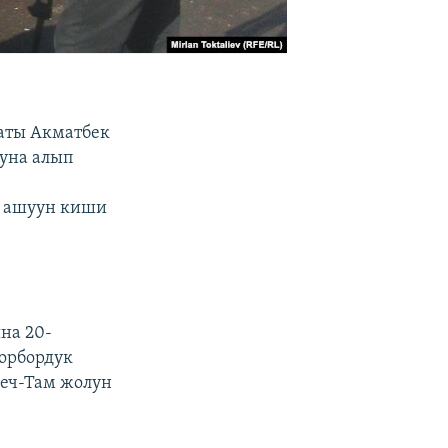
аты Акматбек
туна алып
.
н ашуун киши
на 20-
борбордук
кеч-Там жолун