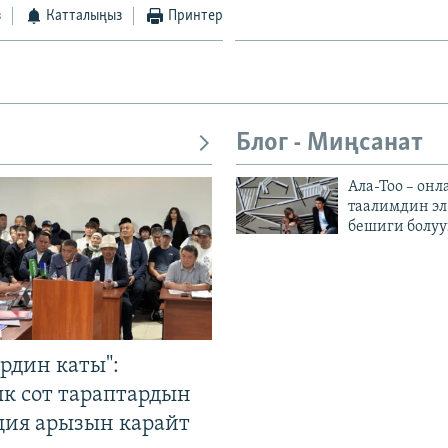
з
Катталыңыз
Принтер
Блог - Миңсанат
Ала-Тоо – онл
таалимдин эл
бешиги болуу
рдин каты":
к сот тараптардын
ция арызын карайт