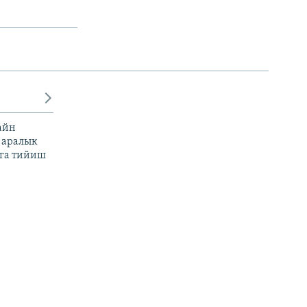
айн
 аралык
га тийиш