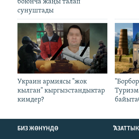
боюнча жаңы талап
сунуштады
Украин армиясы "жок
"Борбо
кылган" кыргызстандыктар
Туризм
кимдер?
байыта
БИЗ ЖӨНҮНДӨ
"АЗАТТЫ