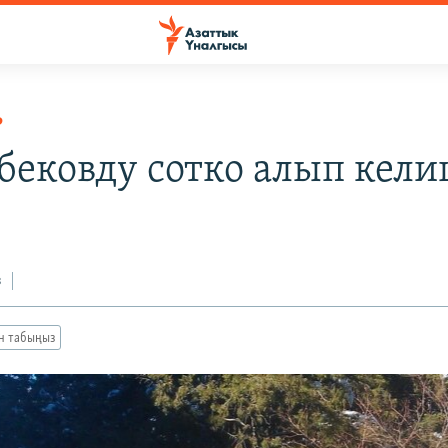
Р
бековду сотко алып кел
3
з
ан табыңыз