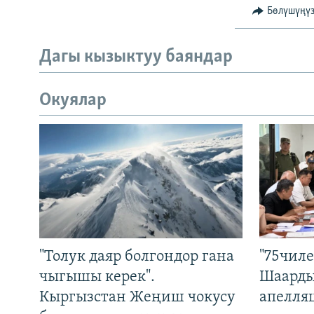
Бөлүшүңү
Дагы кызыктуу баяндар
Окуялар
"Толук даяр болгондор гана
"75чиле
чыгышы керек".
Шаарды
Кыргызстан Жеңиш чокусу
апелля