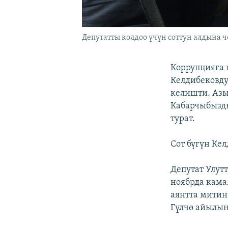
Депутатты колдоо үчүн соттун алдына чо
Коррупцияга 
Келдибековду
келишти. Азы
Кабарчыбызды
турат.
Сот бүгүн Ке
Депутат Улут
ноябрда кама
аянтта митин
Гүлчө айылын