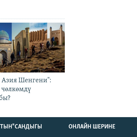
р Азия Шенгени":
 чөлкөмдү
бы?
КТЫН" САНДЫГЫ
ОНЛАЙН ШЕРИНЕ