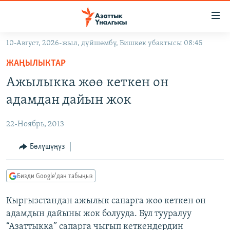
Линктер
Мазмунга
өтүңүз
10-Август, 2026-жыл, дүйшөмбү, Бишкек убактысы 08:45
Навигацияга
ЖАҢЫЛЫКТАР
өтүңүз
ЖАҢЫЛЫКТАР
КЫРГЫЗСТАН
Издөөгө
Ажылыкка жөө кеткен он
салыңыз
ДҮЙНӨ
КЫРГЫЗСТАН
адамдан дайын жок
УКРАИНА
САЯСАТ
ДҮЙНӨ
22-Ноябрь, 2013
АТАЙЫН ИЛИКТӨӨ
ЭКОНОМИКА
БОРБОР АЗИЯ
ТВ ПРОГРАММАЛАР
Бөлүшүңүз
МАДАНИЯТ
ПОДКАСТ
БҮГҮН АЗАТТЫКТА
Бизди Google'дан табыңыз
ӨЗГӨЧӨ ПИКИР
ЭКСПЕРТТЕР ТАЛДАЙТ
Кыргызстандан ажылык сапарга жөө кеткен он
БИЗ ЖАНА ДҮЙНӨ
Русский
адамдын дайыны жок болууда. Бул тууралуу
ДАНИСТЕ
“Азаттыкка” сапарга чыгып кеткендердин