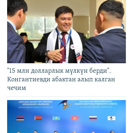
"15 млн долларлык мүлкүн берди".
Конгантиевди абактан алып калган
чечим