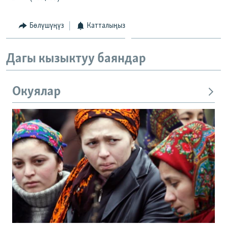
Бөлүшүңүз
Катталыңыз
Дагы кызыктуу баяндар
Окуялар