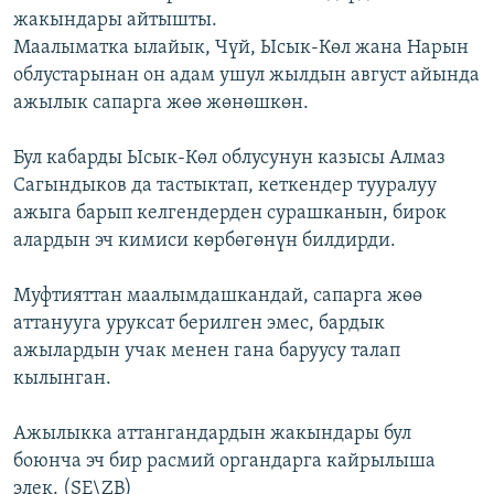
жакындары айтышты.
ОНЛАЙН ШЕРИНЕ
ЭЖЕ-СИҢДИЛЕР
Маалыматка ылайык, Чүй, Ысык-Көл жана Нарын
АЗАТТЫК+
облустарынан он адам ушул жылдын август айында
ЫҢГАЙСЫЗ СУРООЛОР
ажылык сапарга жөө жөнөшкөн.
Бул кабарды Ысык-Көл облусунун казысы Алмаз
ЭЕ/АРнун бардык сайттары
Сагындыков да тастыктап, кеткендер тууралуу
ажыга барып келгендерден сурашканын, бирок
алардын эч кимиси көрбөгөнүн билдирди.
Муфтияттан маалымдашкандай, сапарга жөө
аттанууга уруксат берилген эмес, бардык
ажылардын учак менен гана баруусу талап
кылынган.
Ажылыкка аттангандардын жакындары бул
боюнча эч бир расмий органдарга кайрылыша
элек. (SE\ZB)