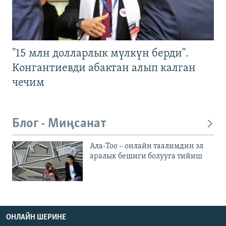
"15 млн долларлык мүлкүн берди".
Конгантиевди абактан алып калган
чечим
Блог - Миңсанат
Ала-Тоо – онлайн таалимдин эл
аралык бешиги болууга тийиш
ОНЛАЙН ШЕРИНЕ