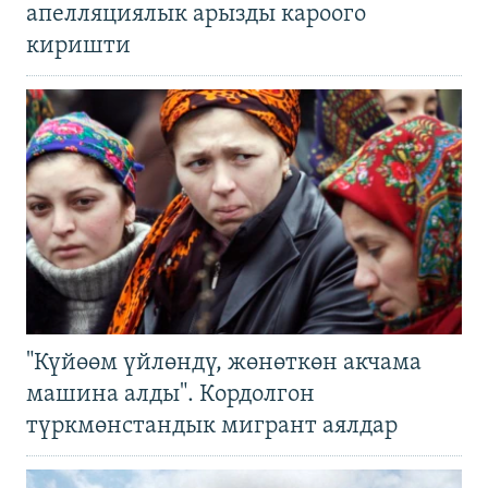
апелляциялык арызды кароого
киришти
"Күйөөм үйлөндү, жөнөткөн акчама
машина алды". Кордолгон
түркмөнстандык мигрант аялдар