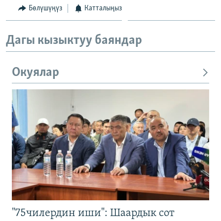
Бөлүшүңүз
Катталыңыз
Дагы кызыктуу баяндар
Окуялар
"75чилердин иши": Шаардык сот