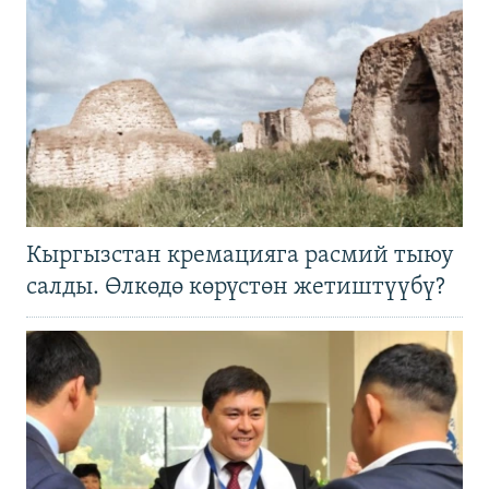
Кыргызстан кремацияга расмий тыюу
салды. Өлкөдө көрүстөн жетиштүүбү?