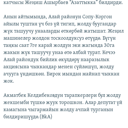
катчысы Жеңиш Ашырбаев “Азаттыкка” билдирди.
ОНЛАЙН ШЕРИНЕ
ЭЖЕ-СИҢДИЛЕР
АЗАТТЫК+
Анын айтымында, Алай районун Сопу-Коргон
айылы туштан үч боз үй тигип, жолду буугандар
ЫҢГАЙСЫЗ СУРООЛОР
жүк ташуучу унааларды өткөрбөй жатышат. Жеңил
машинелер жолдон тоскоолдуксуз өтүүдө. Бүгүн
ЭЕ/АРнун бардык сайттары
таңкы саат 7ге карай жолдун эки жагында 30га
жакын жүк ташуучу унаа өтө албай турат. Кечээ
Алай райондук бийлик өкүлдөрү нааразылык
акциясына чыккандар менен сүйлөшүп, жолду
ачууга үндөшкөн. Бирок мындан майнап чыккан
жок.
Акматбек Келдибековдун тарапкерлери бул жолду
жекшемби түшкө жуук торошкон. Алар депутат үй
камагына чыгармайын жолду ачпай турганын
билдиришүүдө.(BkA)