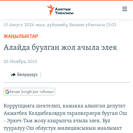
Линктер
Мазмунга
өтүңүз
10-Август, 2026-жыл, дүйшөмбү, Бишкек убактысы 13:03
Навигацияга
ЖАҢЫЛЫКТАР
өтүңүз
ЖАҢЫЛЫКТАР
КЫРГЫЗСТАН
Издөөгө
Алайда буулган жол ачыла элек
салыңыз
ДҮЙНӨ
КЫРГЫЗСТАН
25-Ноябрь, 2013
УКРАИНА
САЯСАТ
ДҮЙНӨ
АТАЙЫН ИЛИКТӨӨ
ЭКОНОМИКА
БОРБОР АЗИЯ
Бөлүшүңүз
ТВ ПРОГРАММАЛАР
МАДАНИЯТ
Бизди Google'дан табыңыз
ПОДКАСТ
БҮГҮН АЗАТТЫКТА
Коррупцияга шектелип, камакка алынган депутат
ӨЗГӨЧӨ ПИКИР
ЭКСПЕРТТЕР ТАЛДАЙТ
Акматбек Келдибековдун тарапкерлери бууган Ош
БИЗ ЖАНА ДҮЙНӨ
- Эркеч-Там жолу азырынча ачыла элек. Бул
Русский
тууралуу Ош облустук милициясынын маалымат
ДАНИСТЕ