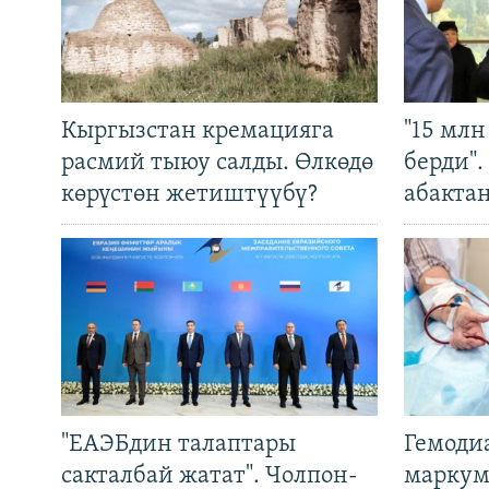
Кыргызстан кремацияга
"15 мл
расмий тыюу салды. Өлкөдө
берди"
көрүстөн жетиштүүбү?
абакта
"ЕАЭБдин талаптары
Гемоди
сакталбай жатат". Чолпон-
маркум