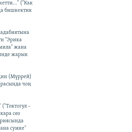
тти..." ("Как
да бишкектик
 адабиятына
ун "Эрика
амила" жана
линде жарык
дин (Мүррей)
арасында чоң
("Токтогул –
кара сөз
ориясында
ана сумке"