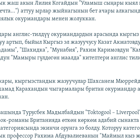
к жаш акын Лилия Когайдын "Уламыш сыңары кыял ке
ечта...") аттуу ырлар жыйнагынын бет ачары алкагын
иялык окурмандары менен жолуккан.
ары англис-тилдүү окурмандардын арасында кыргыз
уу артып, быйыл Кыргыз эл жазуучусу Казат Акматовд
кадамы", "Шахидка", "Мунабия", Рахим Каримовдун "К
вдун "Мамыры гүлдөгөн маалда" китептери англис ти
кары, кыргызстандык жазуучулар Шахсанем Мюррей
хамад Карахандын чыгармалары британ окурмандар 
кан.
ашында Турусбек Мадылбайдын "Toktogool – Liverpool" 
рок-романы Британияда өткөн көркөм адабий сынакта 
атегориясында экинчи орунга ээ болду. Которуу катег
ык профессор Рахима Абдувалиеванын "Маймыл кыз ж