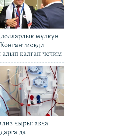
н долларлык мүлкүн
. Конгантиевди
н алып калган чечим
ализ чыры: акча
дарга да