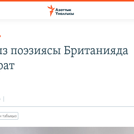
Р
з поэзиясы Британияда
рат
3
з
ан табыңыз