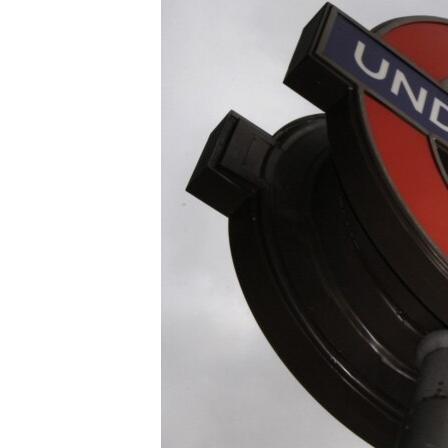
ЭЖЕ-СИҢДИЛЕР
АЗАТТЫК+
ЫҢГАЙСЫЗ СУРООЛОР