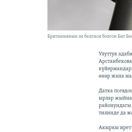
Британиянын эн белгиси болгон Биг Бен
Улуттук адаб
Арстанбекова
күйөрмандары
өнөр жана ма
Датка псевдо
ырлар жыйнаг
районундагы 
тилинде да ж
Акыркы ирет 