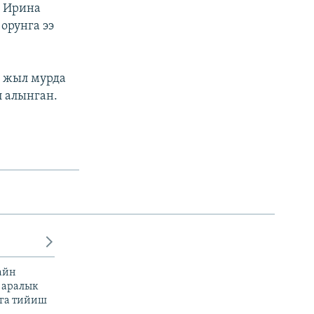
ү Ирина
орунга ээ
ч жыл мурда
л алынган.
айн
 аралык
га тийиш