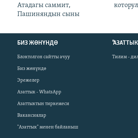
Атадагы саммит,
котору
Пашиняндын сыны
БИЗ ЖӨНҮНДӨ
"АЗАТТЫ
Блоктолгон сайтты ачуу
Тилим - ди
Биз жөнүндө
Русский
Эрежелер
Азаттык - WhatsApp
ОНЛАЙН ШЕРИНЕ
Азаттыктын тиркемеси
Вакансиялар
"Азаттык" менен байланыш
ЭЕ/АРнун бардык сайттары