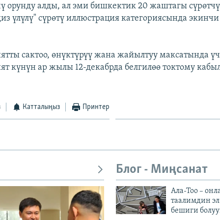
ү орунду алды, ал эми бишкектик 20 жаштагы сүрөтч
ңиз үлүлү" сүрөтү иллюстрация категориясында экинчи 
иятты сактоо, өнүктүрүү жана жайылтуу максатында ү
ият күнүн ар жылы 12-декабрда белгилөө токтому кабы
з
Катталыңыз
Принтер
Блог - Миңсанат
Ала-Тоо – онл
таалимдин эл
бешиги болуу