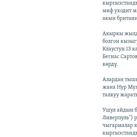
кыргызстанды
миф уходит м
акын британ
Акыркы жылд
болгон кызыг
Клаустун 13 
Бегнас Сарто
көрдү.
Алардан тыш
жана Нур Му
талкуу жарат
Ушул айдын б
Ливерпуль") 
чыгармалар к
кыргызстанд