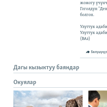
жомогу үчүнч
Гоголдун "Де
болгон.
Улуттук адаб
Улуттук адаб
(BAz)
Бөлүшүңү
Дагы кызыктуу баяндар
Окуялар