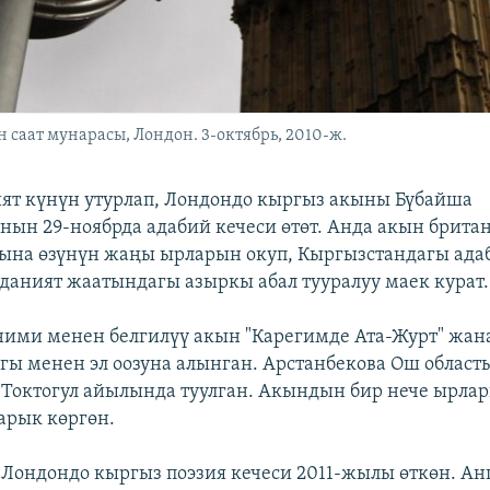
 саат мунарасы, Лондон. 3-октябрь, 2010-ж.
ият күнүн утурлап, Лондондо кыргыз акыны Бүбайша
нын 29-ноябрда адабий кечеси өтөт. Анда акын брита
на өзүнүн жаңы ырларын окуп, Кыргызстандагы адаб
даният жаатындагы азыркы абал тууралуу маек курат.
ними менен белгилүү акын "Карегимде Ата-Журт" жана
ы менен эл оозуна алынган. Арстанбекова Ош облас
Токтогул айылында туулган. Акындын бир нече ырлар
арык көргөн.
Лондондо кыргыз поэзия кечеси 2011-жылы өткөн. Ан