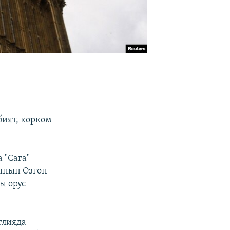
н
ият, көркөм
 "Сага"
тынын Өзгөн
ы орус
глияда