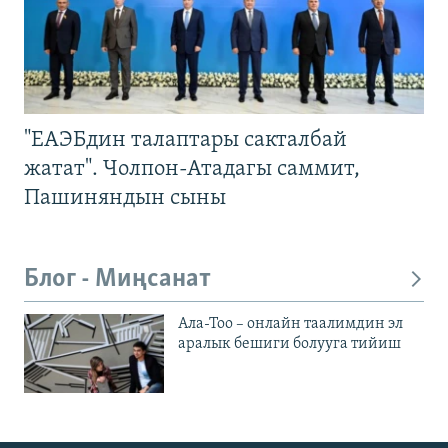
"ЕАЭБдин талаптары сакталбай
жатат". Чолпон-Атадагы саммит,
Пашиняндын сыны
Блог - Миңсанат
Ала-Тоо – онлайн таалимдин эл
аралык бешиги болууга тийиш