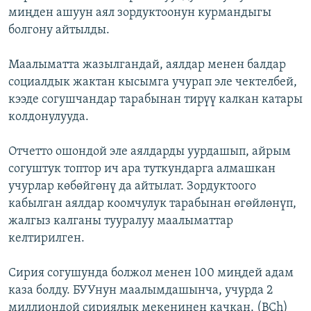
миңден ашуун аял зордуктоонун курмандыгы
ОНЛАЙН ШЕРИНЕ
ЭЖЕ-СИҢДИЛЕР
болгону айтылды.
АЗАТТЫК+
ЫҢГАЙСЫЗ СУРООЛОР
Маалыматта жазылгандай, аялдар менен балдар
социалдык жактан кысымга учурап эле чектелбей,
кээде согушчандар тарабынан тирүү калкан катары
ЭЕ/АРнун бардык сайттары
колдонулууда.
Отчетто ошондой эле аялдарды уурдашып, айрым
согуштук топтор ич ара туткундарга алмашкан
учурлар көбөйгөнү да айтылат. Зордуктоого
кабылган аялдар коомчулук тарабынан өгөйлөнүп,
жалгыз калганы тууралуу маалыматтар
келтирилген.
Сирия согушунда болжол менен 100 миңдей адам
каза болду. БУУнун маалымдашынча, учурда 2
миллиондой сириялык мекенинен качкан. (BCh)