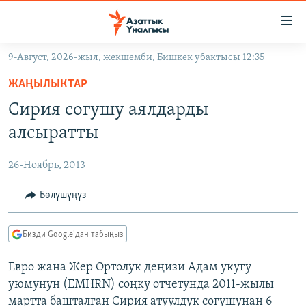
Линктер
Мазмунга
өтүңүз
9-Август, 2026-жыл, жекшемби, Бишкек убактысы 12:35
Навигацияга
ЖАҢЫЛЫКТАР
өтүңүз
ЖАҢЫЛЫКТАР
КЫРГЫЗСТАН
Издөөгө
Сирия согушу аялдарды
салыңыз
ДҮЙНӨ
КЫРГЫЗСТАН
алсыратты
УКРАИНА
САЯСАТ
ДҮЙНӨ
26-Ноябрь, 2013
АТАЙЫН ИЛИКТӨӨ
ЭКОНОМИКА
БОРБОР АЗИЯ
ТВ ПРОГРАММАЛАР
Бөлүшүңүз
МАДАНИЯТ
ПОДКАСТ
БҮГҮН АЗАТТЫКТА
Бизди Google'дан табыңыз
ӨЗГӨЧӨ ПИКИР
ЭКСПЕРТТЕР ТАЛДАЙТ
Евро жана Жер Ортолук деңизи Адам укугу
БИЗ ЖАНА ДҮЙНӨ
Русский
уюмунун (EMHRN) соңку отчетунда 2011-жылы
ДАНИСТЕ
мартта башталган Сирия атуулдук согушунан 6