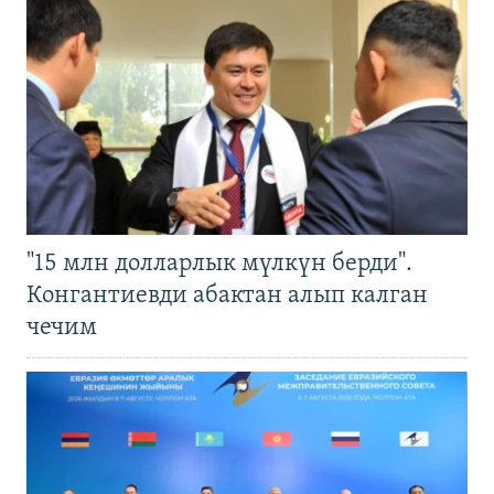
"15 млн долларлык мүлкүн берди".
Конгантиевди абактан алып калган
чечим