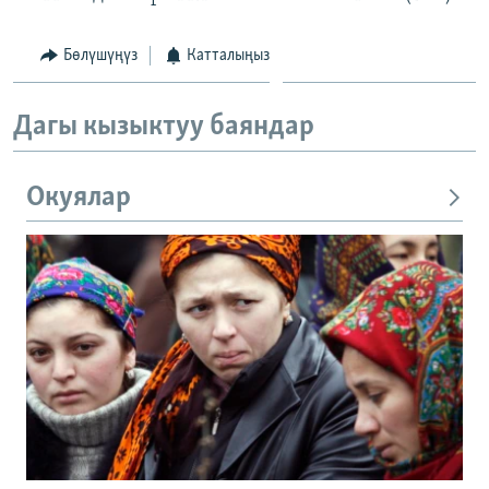
Бөлүшүңүз
Катталыңыз
Дагы кызыктуу баяндар
Окуялар