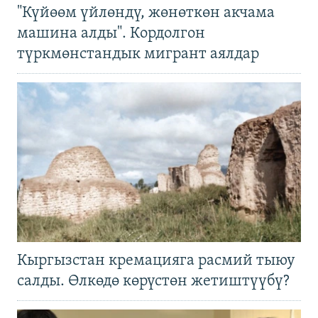
"Күйөөм үйлөндү, жөнөткөн акчама
машина алды". Кордолгон
түркмөнстандык мигрант аялдар
Кыргызстан кремацияга расмий тыюу
салды. Өлкөдө көрүстөн жетиштүүбү?