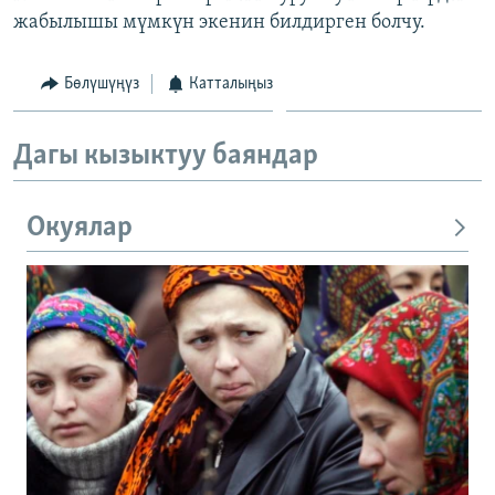
жабылышы мүмкүн экенин билдирген болчу.
Бөлүшүңүз
Катталыңыз
Дагы кызыктуу баяндар
Окуялар