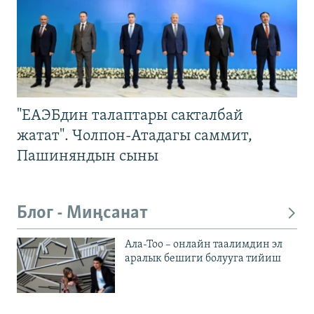
"ЕАЭБдин талаптары сакталбай
жатат". Чолпон-Атадагы саммит,
Пашиняндын сыны
Блог - Миңсанат
Ала-Тоо – онлайн таалимдин эл
аралык бешиги болууга тийиш