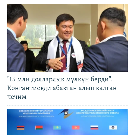
"15 млн долларлык мүлкүн берди".
Конгантиевди абактан алып калган
чечим