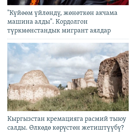
"Күйөөм үйлөндү, жөнөткөн акчама
машина алды". Кордолгон
түркмөнстандык мигрант аялдар
Кыргызстан кремацияга расмий тыюу
салды. Өлкөдө көрүстөн жетиштүүбү?