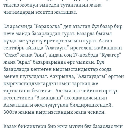
тилсиз жоонун эмнеден тутанганын жана
ОНЛАЙН ШЕРИНЕ
ЭЖЕ-СИҢДИЛЕР
чыгымдарды эсептеп жатышат.
АЗАТТЫК+
ЫҢГАЙСЫЗ СУРООЛОР
Эл арасында “Барахолка” деп аталган бул базар бир
нече майда базарлардан турат. Базарда быйыл
күздө эле үчүнчү ирет өрт чыгып отурат. Алгач
ЭЕ/АРнун бардык сайттары
сентябрь айында “Алатауга” ирегелеш жайкашкан
“Олжо” жана “Аян”, андан соң 17-ноябрда “Кулагер”
жана “Арал” базарларында өрт чыккан. Бул
базарларда көптөгөн кыргызстандыктар соода
менен шугулданат. Азырынча, “Алатаудагы” өрттөн
кыргызстандыктардын зыян тарткан же
тартпаганы белгисиз. Ал эми ага чейинки өрттүн
кесепетинен “Замандаш” ассоциациясынын
Алматыдагы өкүлчүлүгүнөн билдиришкендей,
300гө жакын кыргызстандык жапа чеккен.
Казак бийликтери бир жыл мурун бул базарлардын