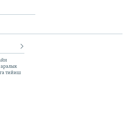
айн
 аралык
га тийиш