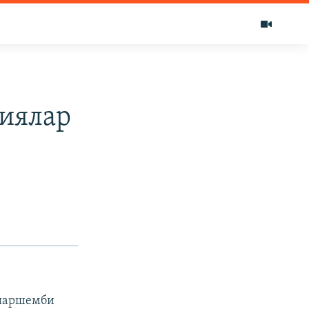
иялар
 шаршемби