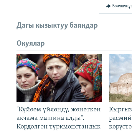
Бөлүшүңү
Дагы кызыктуу баяндар
Окуялар
"Күйөөм үйлөндү, жөнөткөн
Кыргыз
акчама машина алды".
расмий
Кордолгон түркмөнстандык
көрүст