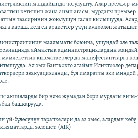
нистрликтин маңдайында чогулушту. Алар премьер-м
аваттын кетишин жана анын агасы, мурдагы премьер
ваттын таасиринин жоюлушун талап кылышууда. Алар
яга каршы келген аракеттер үчүн күнөөлөп жатышат.
министрлигинин маалыматы боюнча, ушундай эле тал
 провинцияда аймактык администрациялардын маңдай
 мамлекеттик кызматкерлер да манифестанттарга ко
айтышууда. Ал эми Бангкокто атайын Иликтөөлөр деп
ткерлери эвакуацияланды, бул имаратты эки миңдей
эле.
ы акцияларды бир нече жумадан бери мурдагы вице
убан башкарууда.
н үй-бүлөсүнүн тарапкелери да аз эмес, алардын көбү
кызматтарды ээлешет. (AiK)