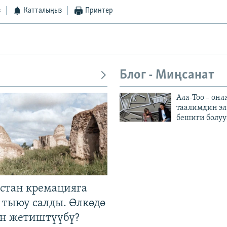
з
Катталыңыз
Принтер
Блог - Миңсанат
Ала-Тоо – онл
таалимдин эл
бешиги болуу
стан кремацияга
 тыюу салды. Өлкөдө
өн жетиштүүбү?