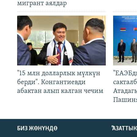
мигрант аялдар
"15 млн долларлык мүлкүн
"ЕАЭБд
берди". Конгантиевди
сакталб
абактан алып калган чечим
Атадаг
Пашин
БИЗ ЖӨНҮНДӨ
"АЗАТТЫ