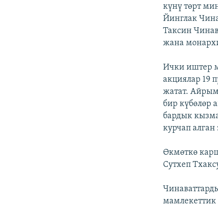
ЭЖЕ-СИҢДИЛЕР
күнү төрт ми
Йинглак Чин
АЗАТТЫК+
Таксин Чина
ЫҢГАЙСЫЗ СУРООЛОР
жана монархи
Ички иштер 
акциялар 19
жатат. Айрым
бир күбөлөр 
бардык кызма
курчап алган 
Өкмөткө карш
Сутхеп Тхакс
Чинаваттарды
мамлекеттик 