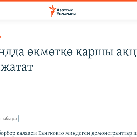
Р
ндда өкмөткө каршы акц
 жатат
з
ан табыңыз
борбор калаасы Бангкокто миңдеген демонстранттар