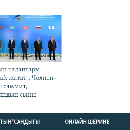
ин талаптары
ай жатат". Чолпон-
ы саммит,
яндын сыны
КТЫН" САНДЫГЫ
ОНЛАЙН ШЕРИНЕ