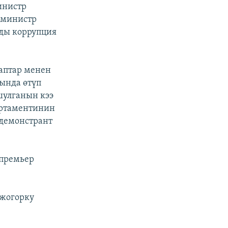
инистр
-министр
ды коррупция
аптар менен
ында өтүп
шулганын кээ
артаментинин
 демонстрант
-премьер
 жогорку