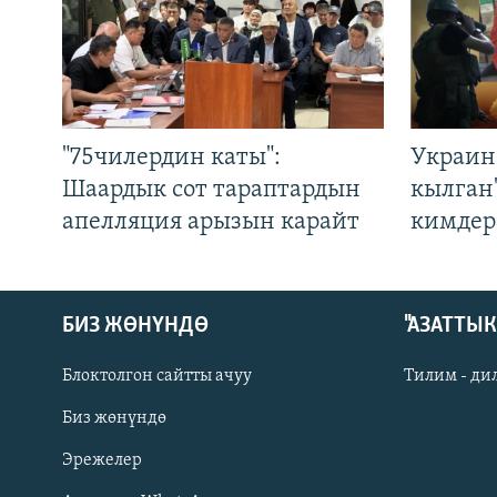
"75чилердин каты":
Украин
Шаардык сот тараптардын
кылган
апелляция арызын карайт
кимдер
БИЗ ЖӨНҮНДӨ
"АЗАТТЫ
Блоктолгон сайтты ачуу
Тилим - ди
Биз жөнүндө
Русский
Эрежелер