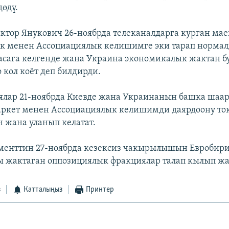
дөдү.
ктор Янукович 26-ноябрда телеканалдарга курган ма
к менен Ассоциациялык келишимге эки тарап нормал
асага келгенде жана Украина экономикалык жактан б
 кол коёт деп билдирди.
ялар 21-ноябрда Киевде жана Украинанын башка шаа
ркет менен Ассоциациялык келишимди даярдоону ток
н жана уланып келатат.
аменттин 27-ноябрда кезексиз чакырылышын Евробир
 жактаган оппозициялык фракциялар талап кылып жа
з
Катталыңыз
Принтер