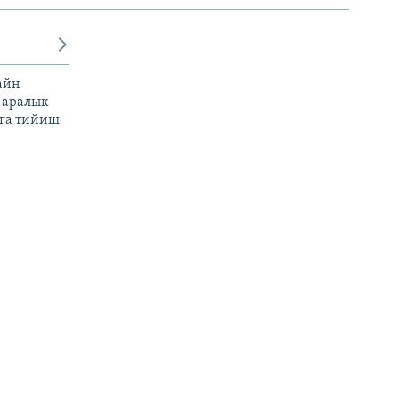
айн
 аралык
га тийиш