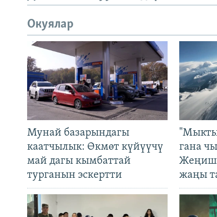
Окуялар
Мунай базарындагы
"Мыкты
каатчылык: Өкмөт күйүүчү
гана ч
май дагы кымбаттай
Жеңиш 
турганын эскертти
жаңы т