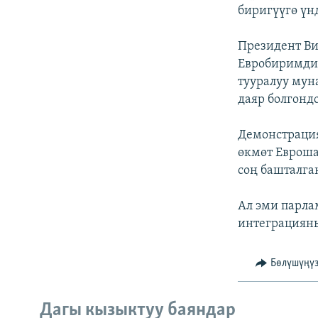
биригүүгө үн
Президент Ви
Евробиримди
тууралуу мун
даяр болгондо
Демонстраци
өкмөт Евроша
соң башталга
Ал эми парл
интеграцияны
Бөлүшүңү
Дагы кызыктуу баяндар