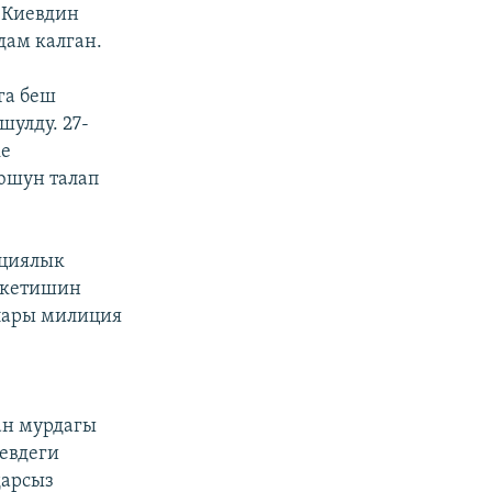
 Киевдин
ам калган.
га беш
шулду. 27-
ке
юшун талап
ациялык
 кетишин
лары милиция
ан мурдагы
евдеги
дарсыз