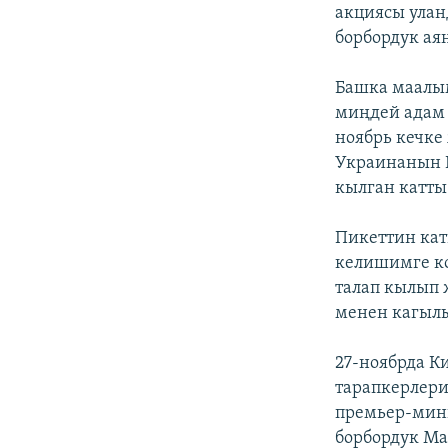
ЭЖЕ-СИҢДИЛЕР
акциясы ула
борбордук ая
АЗАТТЫК+
ЫҢГАЙСЫЗ СУРООЛОР
Башка маалым
миңдей адам 
ноябрь кечке
Украинанын 
кылган катты
Пикеттин ка
келишимге к
талап кылып 
менен кагыл
27-ноябрда 
тарапкерлери
премьер-мин
борбордук Ма