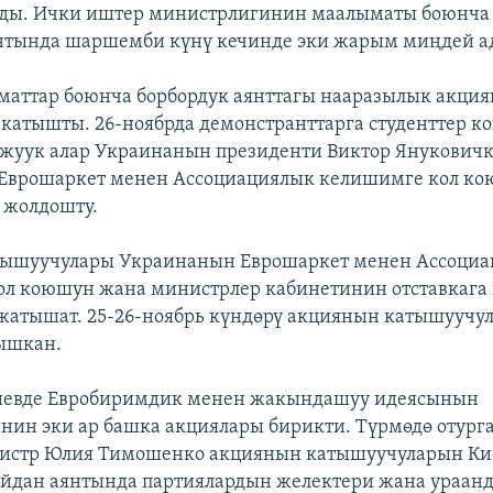
нды. Ички иштер министрлигинин маалыматы боюнча
нтында шаршемби күнү кечинде эки жарым миңдей ад
аттар боюнча борбордук аянттагы нааразылык акция
катышты. 26-ноябрда демонстранттарга студенттер ко
 жуук алар Украинанын президенти Виктор Янукович
Еврошаркет менен Ассоциациялык келишимге кол ко
 жолдошту.
тышуучулары Украинанын Еврошаркет менен Ассоци
ол коюшун жана министрлер кабинетинин отставкага
жатышат. 25-26-ноябрь күндөрү акциянын катышуучу
ышкан.
Киевде Евробиримдик менен жакындашуу идеясынын
нин эки ар башка акциялары бирикти. Түрмөдө отург
истр Юлия Тимошенко акциянын катышуучуларын Ки
йдан аянтында партиялардын желектери жана ураан