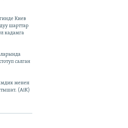
егинде Киев
дуу шарттар
ул кадамга
рларында
тотуп салган
имдик менен
тышат. (AiK)