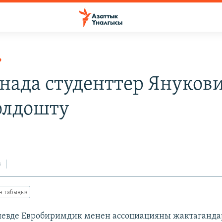
Р
нада студенттер Януков
олдошту
3
з
ан табыңыз
иевде Евробиримдик менен ассоциацияны жактаганд