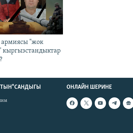
 армиясы "жок
" кыргызстандыктар
?
КТЫН" САНДЫГЫ
ОНЛАЙН ШЕРИНЕ
лим