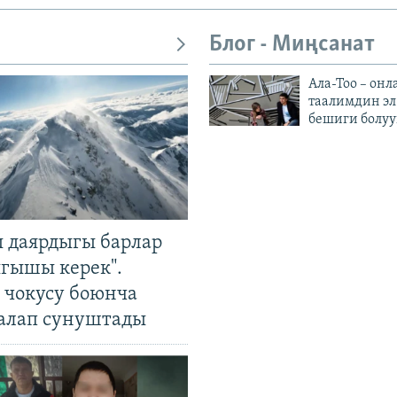
Блог - Миңсанат
Ала-Тоо – онл
таалимдин эл
бешиги болуу
 даярдыгы барлар
ыгышы керек".
чокусу боюнча
алап сунуштады