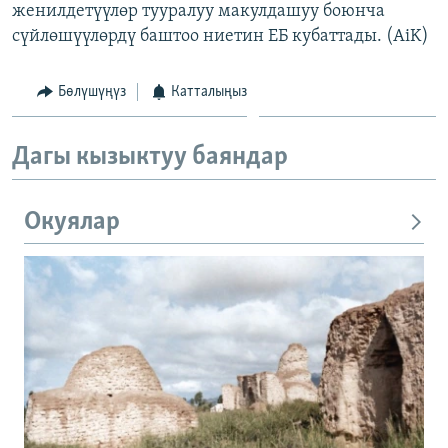
женилдетүүлөр тууралуу макулдашуу боюнча
сүйлөшүүлөрдү баштоо ниетин ЕБ кубаттады. (AiK)
Бөлүшүңүз
Катталыңыз
Дагы кызыктуу баяндар
Окуялар