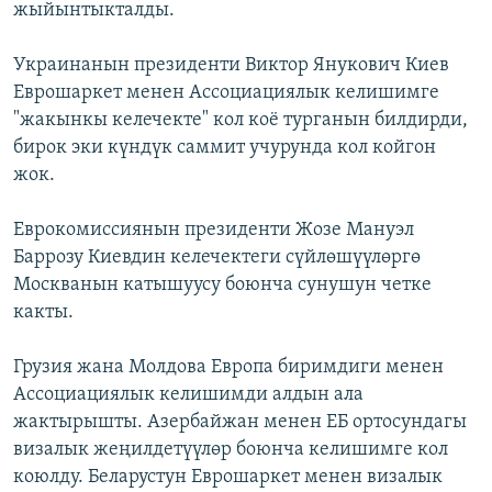
жыйынтыкталды.
ОНЛАЙН ШЕРИНЕ
ЭЖЕ-СИҢДИЛЕР
АЗАТТЫК+
Украинанын президенти Виктор Янукович Киев
Еврошаркет менен Ассоциациялык келишимге
ЫҢГАЙСЫЗ СУРООЛОР
"жакынкы келечекте" кол коё турганын билдирди,
бирок эки күндүк саммит учурунда кол койгон
ЭЕ/АРнун бардык сайттары
жок.
Еврокомиссиянын президенти Жозе Мануэл
Баррозу Киевдин келечектеги сүйлөшүүлөргө
Москванын катышуусу боюнча сунушун четке
какты.
Грузия жана Молдова Европа биримдиги менен
Ассоциациялык келишимди алдын ала
жактырышты. Азербайжан менен ЕБ ортосундагы
визалык жеңилдетүүлөр боюнча келишимге кол
коюлду. Беларустун Еврошаркет менен визалык