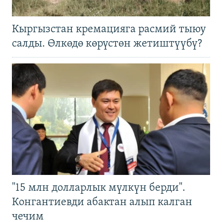
Кыргызстан кремацияга расмий тыюу
салды. Өлкөдө көрүстөн жетиштүүбү?
"15 млн долларлык мүлкүн берди".
Конгантиевди абактан алып калган
чечим