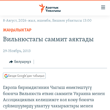
Линктер
Мазмунга
өтүңүз
8-Август, 2026-жыл, ишемби, Бишкек убактысы 13:00
Навигацияга
ЖАҢЫЛЫКТАР
өтүңүз
ЖАҢЫЛЫКТАР
КЫРГЫЗСТАН
Издөөгө
Вильнюстагы саммит аяктады
салыңыз
ДҮЙНӨ
КЫРГЫЗСТАН
29-Ноябрь, 2013
УКРАИНА
САЯСАТ
ДҮЙНӨ
АТАЙЫН ИЛИКТӨӨ
ЭКОНОМИКА
БОРБОР АЗИЯ
Бөлүшүңүз
ТВ ПРОГРАММАЛАР
МАДАНИЯТ
Бизди Google'дан табыңыз
ПОДКАСТ
БҮГҮН АЗАТТЫКТА
Европа биримдигинин Чыгыш өнөктөштүгү
ӨЗГӨЧӨ ПИКИР
ЭКСПЕРТТЕР ТАЛДАЙТ
боюнча Вильнюста өткөн саммити Украина менен
БИЗ ЖАНА ДҮЙНӨ
Ассоциациялык келишимге кол коюу боюнча
Русский
сүйлөшүүлөрдү улантуу чакырыктары менен
ДАНИСТЕ