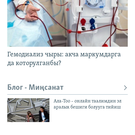
Гемодиализ чыры: акча маркумдарга
да которулганбы?
Блог - Миңсанат
Ала-Тоо – онлайн таалимдин эл
аралык бешиги болууга тийиш