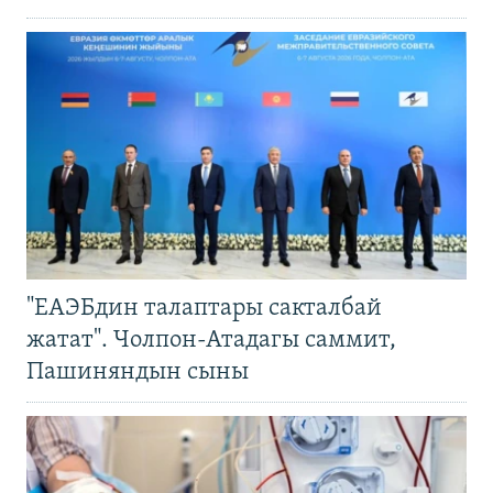
"ЕАЭБдин талаптары сакталбай
жатат". Чолпон-Атадагы саммит,
Пашиняндын сыны