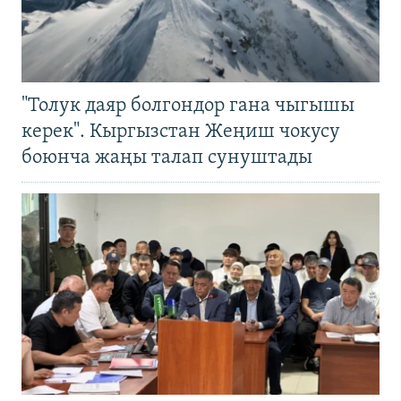
"Толук даяр болгондор гана чыгышы
керек". Кыргызстан Жеңиш чокусу
боюнча жаңы талап сунуштады