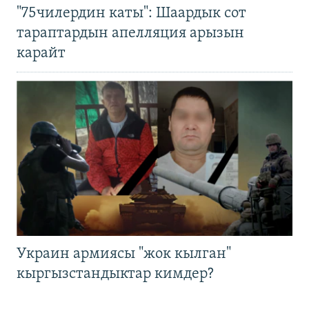
"75чилердин каты": Шаардык сот
тараптардын апелляция арызын
карайт
Украин армиясы "жок кылган"
кыргызстандыктар кимдер?