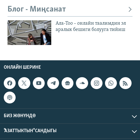
Блог - Миңсанат
Ала-Тоо – онлайн таалимдин эл
аралык бешиги болууга тийиш
ОНЛАЙН ШЕРИНЕ
БИЗ ЖӨНҮНДӨ
"АЗАТТЫКТЫН" САНДЫГЫ