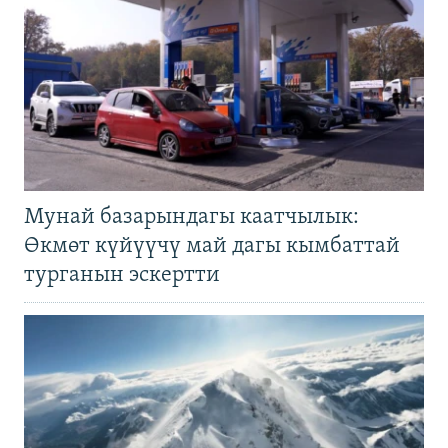
Мунай базарындагы каатчылык:
Өкмөт күйүүчү май дагы кымбаттай
турганын эскертти