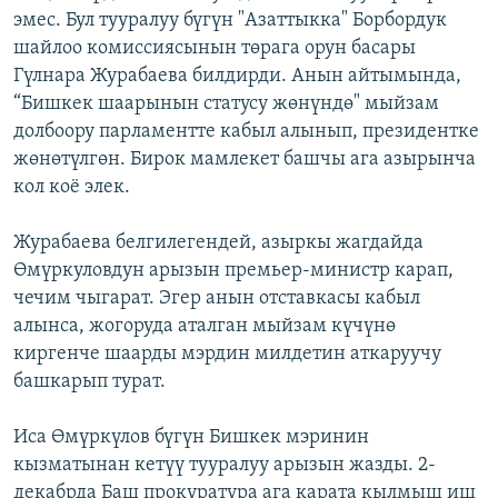
эмес. Бул тууралуу бүгүн "Азаттыкка" Борбордук
ОНЛАЙН ШЕРИНЕ
ЭЖЕ-СИҢДИЛЕР
шайлоо комиссиясынын төрага орун басары
АЗАТТЫК+
Гүлнара Журабаева билдирди. Анын айтымында,
ЫҢГАЙСЫЗ СУРООЛОР
“Бишкек шаарынын статусу жөнүндө" мыйзам
долбоору парламентте кабыл алынып, президентке
жөнөтүлгөн. Бирок мамлекет башчы ага азырынча
ЭЕ/АРнун бардык сайттары
кол коё элек.
Журабаева белгилегендей, азыркы жагдайда
Өмүркуловдун арызын премьер-министр карап,
чечим чыгарат. Эгер анын отставкасы кабыл
алынса, жогоруда аталган мыйзам күчүнө
киргенче шаарды мэрдин милдетин аткаруучу
башкарып турат.
Иса Өмүркүлов бүгүн Бишкек мэринин
кызматынан кетүү тууралуу арызын жазды. 2-
декабрда Баш прокуратура ага карата кылмыш иш