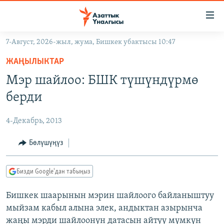
Линктер
Мазмунга
өтүңүз
7-Август, 2026-жыл, жума, Бишкек убактысы 10:47
Навигацияга
ЖАҢЫЛЫКТАР
өтүңүз
ЖАҢЫЛЫКТАР
КЫРГЫЗСТАН
Издөөгө
Мэр шайлоо: БШК түшүндүрмө
салыңыз
ДҮЙНӨ
КЫРГЫЗСТАН
берди
УКРАИНА
САЯСАТ
ДҮЙНӨ
4-Декабрь, 2013
АТАЙЫН ИЛИКТӨӨ
ЭКОНОМИКА
БОРБОР АЗИЯ
ТВ ПРОГРАММАЛАР
Бөлүшүңүз
МАДАНИЯТ
ПОДКАСТ
БҮГҮН АЗАТТЫКТА
Бизди Google'дан табыңыз
ӨЗГӨЧӨ ПИКИР
ЭКСПЕРТТЕР ТАЛДАЙТ
Бишкек шаарынын мэрин шайлоого байланыштуу
БИЗ ЖАНА ДҮЙНӨ
Русский
мыйзам кабыл алына элек, андыктан азырынча
ДАНИСТЕ
жаңы мэрди шайлоонун датасын айтуу мүмкүн