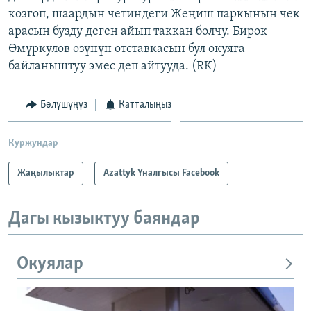
козгоп, шаардын четиндеги Жеңиш паркынын чек
арасын бузду деген айып таккан болчу. Бирок
Өмүркулов өзүнүн отставкасын бул окуяга
байланыштуу эмес деп айтууда. (RK)
Бөлүшүңүз
Катталыңыз
Куржундар
Жаңылыктар
Azattyk Үналгысы Facebook
Дагы кызыктуу баяндар
Окуялар