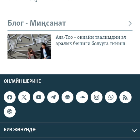
Блог - Миңсанат
Ала-Тоо – онлайн таалимдин эл
аралык бешиги болууга тийиш
ОНЛАЙН ШЕРИНЕ
БИЗ ЖӨНҮНДӨ