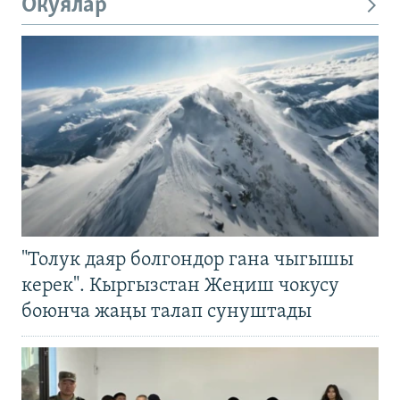
Окуялар
"Толук даяр болгондор гана чыгышы
керек". Кыргызстан Жеңиш чокусу
боюнча жаңы талап сунуштады