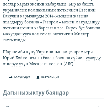
доллар карыз экенин кабарлады. Бир аз башта
ОНЛАЙН ШЕРИНЕ
ЭЖЕ-СИҢДИЛЕР
украиналык компаниянын жеткечиси Евгений
АЗАТТЫК+
Бакулин карыздарды 2014-жылдын жазына
ЫҢГАЙСЫЗ СУРООЛОР
жылдыруу боюнча «Газпром» менен макулдашуу
жетишилгенин кабарлаган эле. Бирок бул боюнча
макулдашууга кол коюла электигин Миллер
ЭЕ/АРнун бардык сайттары
тастыктады.
Шаршемби күнү Украинанын вице-премьери
Юрий Бойко газдын баасы боюнча сүйлөшүүлөрдү
өткөрүү үчүн Москвага келген.(AiK)
Бөлүшүңүз
Катталыңыз
Дагы кызыктуу баяндар