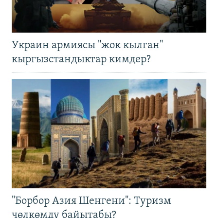
Украин армиясы "жок кылган"
кыргызстандыктар кимдер?
"Борбор Азия Шенгени": Туризм
чөлкөмдү байытабы?