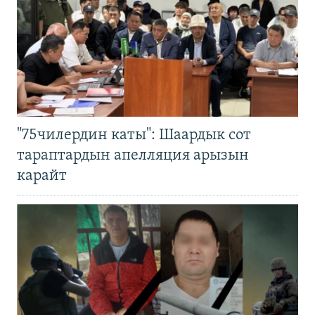
"75чилердин каты": Шаардык сот
тараптардын апелляция арызын
карайт