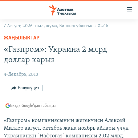
Линктер
Мазмунга
өтүңүз
7-Август, 2026-жыл, жума, Бишкек убактысы 02:15
Навигацияга
ЖАҢЫЛЫКТАР
өтүңүз
ЖАҢЫЛЫКТАР
КЫРГЫЗСТАН
Издөөгө
«Газпром»: Украина 2 млрд
салыңыз
ДҮЙНӨ
КЫРГЫЗСТАН
доллар карыз
УКРАИНА
САЯСАТ
ДҮЙНӨ
4-Декабрь, 2013
АТАЙЫН ИЛИКТӨӨ
ЭКОНОМИКА
БОРБОР АЗИЯ
ТВ ПРОГРАММАЛАР
Бөлүшүңүз
МАДАНИЯТ
ПОДКАСТ
БҮГҮН АЗАТТЫКТА
Бизди Google'дан табыңыз
ӨЗГӨЧӨ ПИКИР
ЭКСПЕРТТЕР ТАЛДАЙТ
«Газпром» компаниясынын жетекчиси Алексей
БИЗ ЖАНА ДҮЙНӨ
Русский
Миллер август, октябрь жана ноябрь айлары үчүн
ДАНИСТЕ
Украинанын "Нафтогаз" компаниясы 2,02 млрд.