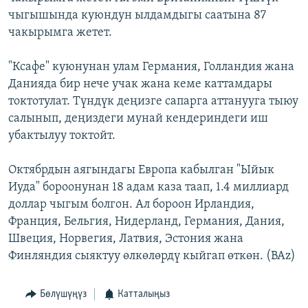
чыгышында куюндун ылдамдыгы саатына 87
чакырымга жетет.
"Ксафе" куюнунан улам Германия, Голландия жана
Данияда бир нече учак жана кеме каттамдары
токтотулат. Түндүк деңизге сапарга аттанууга тыюу
салынып, деңиздеги мунай кендериндеги иш
убактылуу токтойт.
Октябрдын аягындагы Европа кабылган "Ыйык
Иуда" бороонунан 18 адам каза таап, 1.4 миллиард
доллар чыгым болгон. Ал бороон Ирландия,
Франция, Бельгия, Нидерланд, Германия, Дания,
Швеция, Норвегия, Латвия, Эстония жана
Финляндия сыяктуу өлкөлөрдү кыйгап өткөн. (BAz)
Бөлүшүңүз
Катталыңыз