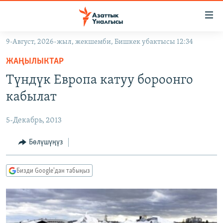
Линктер
Мазмунга
өтүңүз
9-Август, 2026-жыл, жекшемби, Бишкек убактысы 12:34
Навигацияга
ЖАҢЫЛЫКТАР
өтүңүз
ЖАҢЫЛЫКТАР
КЫРГЫЗСТАН
Издөөгө
Түндүк Европа катуу бороонго
салыңыз
ДҮЙНӨ
КЫРГЫЗСТАН
кабылат
УКРАИНА
САЯСАТ
ДҮЙНӨ
5-Декабрь, 2013
АТАЙЫН ИЛИКТӨӨ
ЭКОНОМИКА
БОРБОР АЗИЯ
ТВ ПРОГРАММАЛАР
Бөлүшүңүз
МАДАНИЯТ
ПОДКАСТ
БҮГҮН АЗАТТЫКТА
Бизди Google'дан табыңыз
ӨЗГӨЧӨ ПИКИР
ЭКСПЕРТТЕР ТАЛДАЙТ
БИЗ ЖАНА ДҮЙНӨ
Русский
ДАНИСТЕ