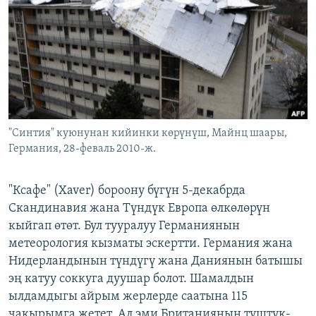
ОНЛАЙН ШЕРИНЕ
ЭЖЕ-СИҢДИЛЕР
АЗАТТЫК+
ЫҢГАЙСЫЗ СУРООЛОР
ЭЕ/АРнун бардык сайттары
"Синтия" куюнунан кийинки көрүнүш, Майнц шаары,
Германия, 28-феваль 2010-ж.
"Ксафе" (Xaver) бороону бүгүн 5-декабрда
Скандинавия жана Түндүк Европа өлкөлөрүн
кыйгап өтөт. Бул тууралуу Германиянын
метеорология кызматы эскертти. Германия жана
Нидерландынын түндүгү жана Даниянын батышы
эң катуу соккуга дуушар болот. Шамалдын
ылдамдыгы айрым жерлерде саатына 115
чакырымга жетет. Ал эми Британиянын түштүк-