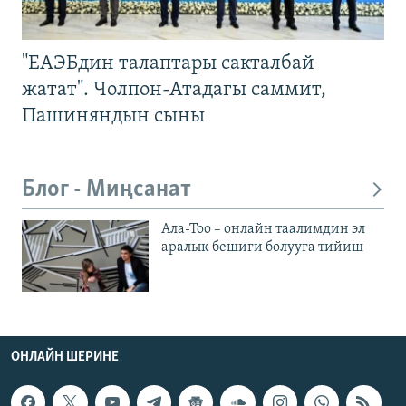
"ЕАЭБдин талаптары сакталбай
жатат". Чолпон-Атадагы саммит,
Пашиняндын сыны
Блог - Миңсанат
Ала-Тоо – онлайн таалимдин эл
аралык бешиги болууга тийиш
ОНЛАЙН ШЕРИНЕ