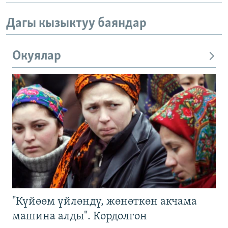
Дагы кызыктуу баяндар
Окуялар
"Күйөөм үйлөндү, жөнөткөн акчама
машина алды". Кордолгон