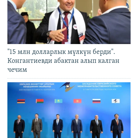
"15 млн долларлык мүлкүн берди".
Конгантиевди абактан алып калган
чечим