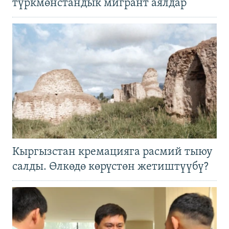
түркмөнстандык мигрант аялдар
Кыргызстан кремацияга расмий тыюу
салды. Өлкөдө көрүстөн жетиштүүбү?