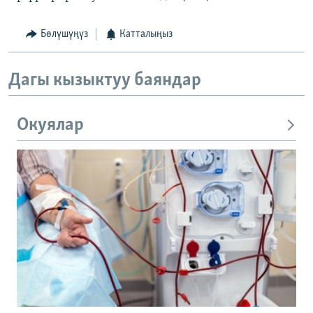
Бөлүшүңүз
Катталыңыз
Дагы кызыктуу баяндар
Окуялар