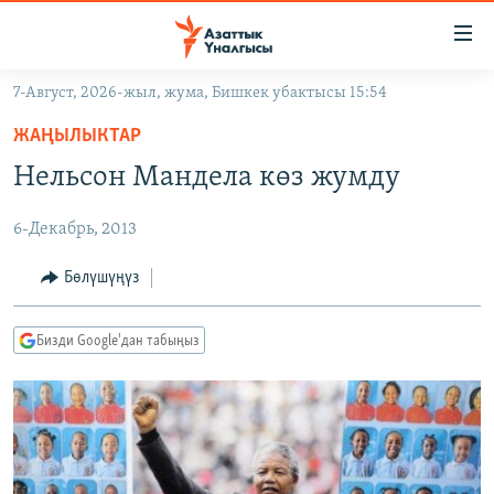
Линктер
Мазмунга
өтүңүз
7-Август, 2026-жыл, жума, Бишкек убактысы 15:54
Навигацияга
ЖАҢЫЛЫКТАР
өтүңүз
ЖАҢЫЛЫКТАР
КЫРГЫЗСТАН
Издөөгө
Нельсон Мандела көз жумду
салыңыз
ДҮЙНӨ
КЫРГЫЗСТАН
6-Декабрь, 2013
УКРАИНА
САЯСАТ
ДҮЙНӨ
АТАЙЫН ИЛИКТӨӨ
ЭКОНОМИКА
БОРБОР АЗИЯ
Бөлүшүңүз
ТВ ПРОГРАММАЛАР
МАДАНИЯТ
Бизди Google'дан табыңыз
ПОДКАСТ
БҮГҮН АЗАТТЫКТА
ӨЗГӨЧӨ ПИКИР
ЭКСПЕРТТЕР ТАЛДАЙТ
БИЗ ЖАНА ДҮЙНӨ
Русский
ДАНИСТЕ