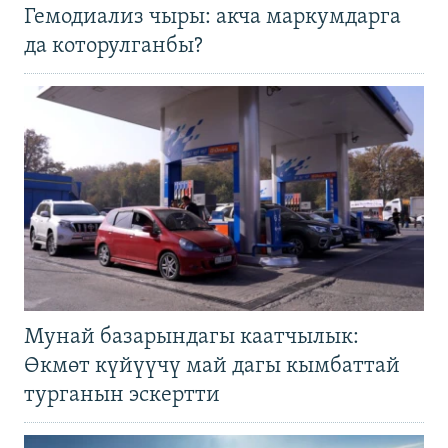
Гемодиализ чыры: акча маркумдарга
да которулганбы?
Мунай базарындагы каатчылык:
Өкмөт күйүүчү май дагы кымбаттай
турганын эскертти