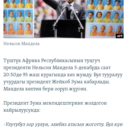
ОНЛАЙН ШЕРИНЕ
ЭЖЕ-СИҢДИЛЕР
АЗАТТЫК+
ЫҢГАЙСЫЗ СУРООЛОР
ЭЕ/АРнун бардык сайттары
Нельсон Мандела
Түштүк Африка Республикасынын туңгуч
президенти Нельсон Мандела 5-декабрда саат
20:50дө 95 жаш курагында көз жумду. Бул тууралуу
учурдагы президент Жейкоб Зума кабарлады.
Мандела көптөн бери ооруп жүргөн.
Президент Зума мекендештерине жолдогон
кайрылуусунда:
-Улутубуз зор уулун, элибиз атасын жоготту. Бул күн