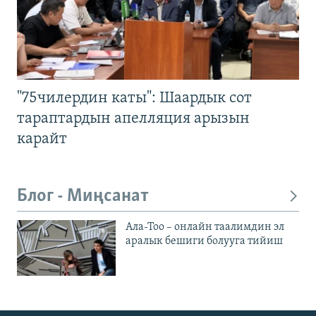
"75чилердин каты": Шаардык сот
тараптардын апелляция арызын
карайт
Блог - Миңсанат
Ала-Тоо – онлайн таалимдин эл
аралык бешиги болууга тийиш