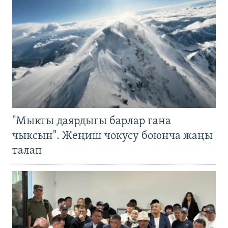
"Мыкты даярдыгы барлар гана
чыксын". Жеңиш чокусу боюнча жаңы
талап