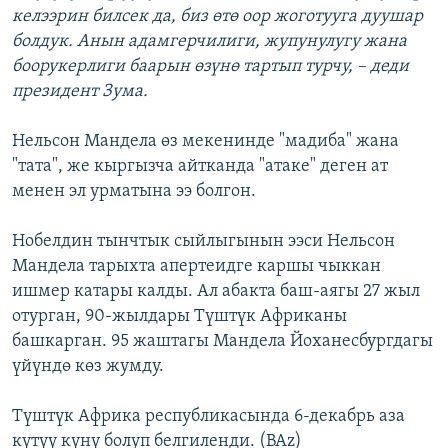
келээрин билсек да, биз өтө оор жоготууга дуушар
болдук. Анын адамгерчилиги, жупунулугу жана
боорукерлиги баарын өзүнө тартып турчу, – деди
президент Зума.
Нельсон Мандела өз мекенинде "мадиба" жана
"тата", же кыргызча айтканда "атаке" деген ат
менен эл урматына ээ болгон.
Нобелдин тынчтык сыйлыгынын ээси Нельсон
Мандела тарыхта апертеидге каршы чыккан
ишмер катары калды. Ал абакта баш-аягы 27 жыл
отурган, 90-жылдары Түштүк Африканы
башкарган. 95 жаштагы Мандела Йоханесбургдагы
үйүндө көз жумду.
Түштүк Африка республикасында 6-декабрь аза
күтүү күнү болуп белгиленди. (BAz)