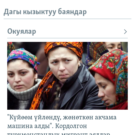
Дагы кызыктуу баяндар
Окуялар
"Күйөөм үйлөндү, жөнөткөн акчама
машина алды". Кордолгон