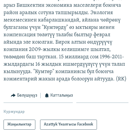
арыз Бишкектин экономика маселелери боюнча
ОНЛАЙН ШЕРИНЕ
ЭЖЕ-СИҢДИЛЕР
район аралык сотуна тапшырылды. Экология
АЗАТТЫК+
мекемесинен кабарлашкандай, айлана чөйрөнү
ЫҢГАЙСЫЗ СУРООЛОР
булгаганы үчүн "Кумтөрдү" өз ыктыяры менен
компенсация төлөтүү талабы былтыр феврал
айында эле коюлган. Бирок алтын өндүрүүчү
ЭЕ/АРнун бардык сайттары
компания 2009-жылкы келишимге шылтап,
төлөөдөн баш тарткан. 15 миллиард сом 1996-2011-
жылдардагы 16 жылдык ишмердүүлүгү үчүн талап
кылынууда. "Кумтөр" компаниясы бул боюнча
комментарий жакын арада болоорун айтууда. (RK)
Бөлүшүңүз
Катталыңыз
Куржундар
Жаңылыктар
Azattyk Үналгысы Facebook