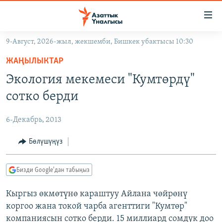
Линктер
Мазмунга
өтүңүз
9-Август, 2026-жыл, жекшемби, Бишкек убактысы 10:30
Навигацияга
ЖАҢЫЛЫКТАР
өтүңүз
ЖАҢЫЛЫКТАР
КЫРГЫЗСТАН
Издөөгө
Экология мекемеси "Кумтөрдү"
салыңыз
ДҮЙНӨ
КЫРГЫЗСТАН
сотко берди
УКРАИНА
САЯСАТ
ДҮЙНӨ
6-Декабрь, 2013
АТАЙЫН ИЛИКТӨӨ
ЭКОНОМИКА
БОРБОР АЗИЯ
ТВ ПРОГРАММАЛАР
Бөлүшүңүз
МАДАНИЯТ
ПОДКАСТ
БҮГҮН АЗАТТЫКТА
Бизди Google'дан табыңыз
ӨЗГӨЧӨ ПИКИР
ЭКСПЕРТТЕР ТАЛДАЙТ
Кыргыз өкмөтүнө караштуу Айлана чөйрөнү
БИЗ ЖАНА ДҮЙНӨ
Русский
коргоо жана токой чарба агенттиги "Кумтөр"
ДАНИСТЕ
компаниясын сотко берди. 15 миллиард сомдук доо