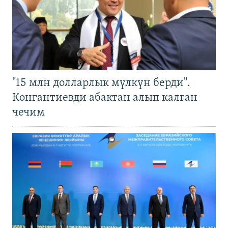
"15 млн долларлык мүлкүн берди".
Конгантиевди абактан алып калган
чечим