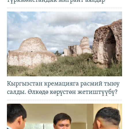
түркмөнстандык мигрант аялдар
Кыргызстан кремацияга расмий тыюу
салды. Өлкөдө көрүстөн жетиштүүбү?