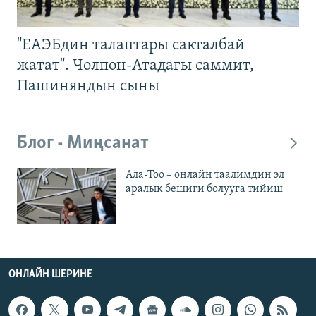
"ЕАЭБдин талаптары сакталбай
жатат". Чолпон-Атадагы саммит,
Пашиняндын сыны
Блог - Миңсанат
Ала-Тоо – онлайн таалимдин эл
аралык бешиги болууга тийиш
ОНЛАЙН ШЕРИНЕ