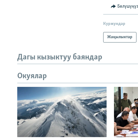
Бөлүшүңү
Куржундар
Жаңылыктар
Дагы кызыктуу баяндар
Окуялар