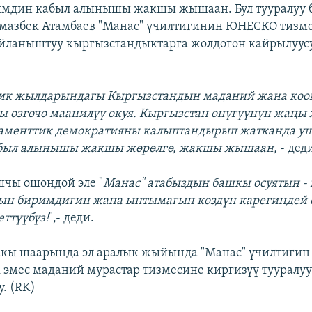
имдин кабыл алынышы жакшы жышаан. Бул тууралуу 
лмазбек Атамбаев "Манас" үчилтигинин ЮНЕСКО тизм
йланыштуу кыргызстандыктарга жолдогон кайрылуус
ндик жылдарындагы Кыргызстандын маданий жана ко
 өзгөчө маанилүү окуя. Кыргызстан өнүгүүнүн жаңы
ламенттик демократияны калыптандырып жатканда у
был алынышы жакшы жөрөлгө, жакшы жышаан,
- дед
чы ошондой эле "
Манас" атабыздын башкы осуятын - 
ын биримдигин жана ынтымагын көздүн карегиндей 
еттүүбүз!
",- деди.
Бакы шаарында эл аралык жыйында "Манас" үчилтиг
эмес маданий мурастар тизмесине киргизүү тууралуу
. (RK)