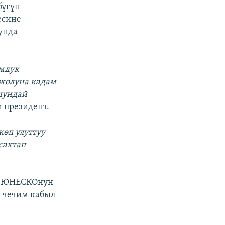
бүгүн
есине
унда
омдук
 жолуна кадам
шундай
и президент.
көп улуттуу
сактап
ин ЮНЕСКОнун
 чечим кабыл