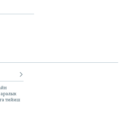
айн
 аралык
га тийиш