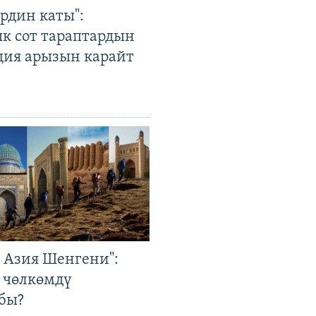
рдин каты":
к сот тараптардын
ция арызын карайт
р Азия Шенгени":
 чөлкөмдү
бы?