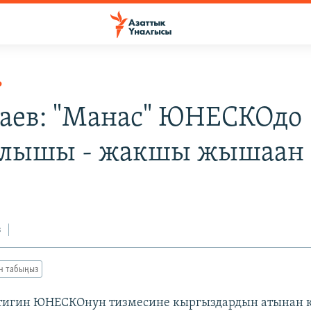
Р
аев: "Манас" ЮНЕСКОдо
ылышы - жакшы жышаан
з
ан табыңыз
лтигин ЮНЕСКОнун тизмесине кыргыздардын атынан к