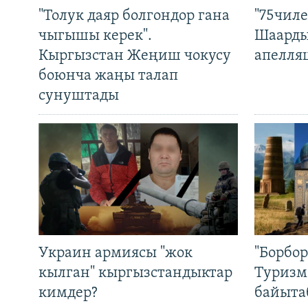
"Толук даяр болгондор гана
"75чиле
чыгышы керек".
Шаарды
Кыргызстан Жеңиш чокусу
апелля
боюнча жаңы талап
сунуштады
Украин армиясы "жок
"Борбо
кылган" кыргызстандыктар
Туризм
кимдер?
байыта