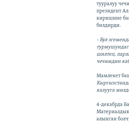
ЭЖЕ-СИҢДИЛЕР
тууралуу чеч
президент А
АЗАТТЫК+
киришине ба
ЫҢГАЙСЫЗ СУРООЛОР
билдирди.
- Бул эгеме
турмушундагы
шилтеп, пар
чечимдин ка
Мамлекет баш
Кыргызстанд
калууга милд
4-декабрда 
Материалдык 
алынган болчу