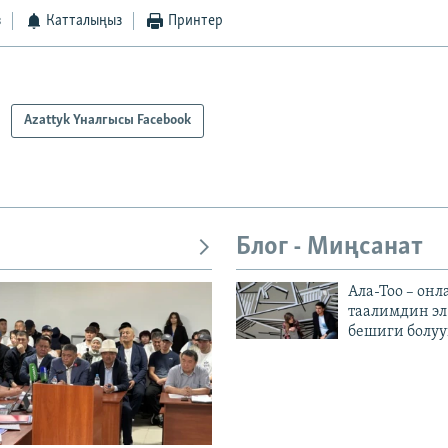
з
Катталыңыз
Принтер
Azattyk Үналгысы Facebook
Блог - Миңсанат
Ала-Тоо – онл
таалимдин эл
бешиги болуу