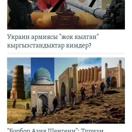
Украин армиясы "жок кылган"
кыргызстандыктар кимдер?
"Борбор Азия Шенгени": Туризм