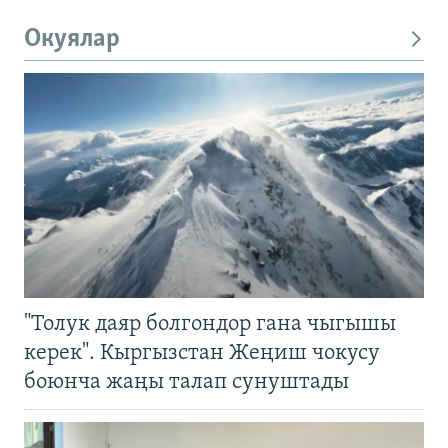
Окуялар
"Толук даяр болгондор гана чыгышы
керек". Кыргызстан Жеңиш чокусу
боюнча жаңы талап сунуштады