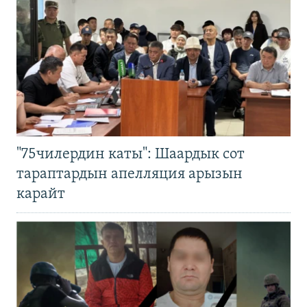
"75чилердин каты": Шаардык сот
тараптардын апелляция арызын
карайт