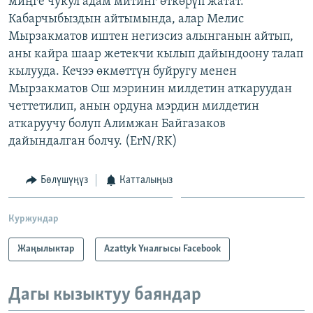
миңге чукул адам митинг өткөрүп жатат.
ОНЛАЙН ШЕРИНЕ
ЭЖЕ-СИҢДИЛЕР
Кабарчыбыздын айтымында, алар Мелис
Мырзакматов иштен негизсиз алынганын айтып,
АЗАТТЫК+
аны кайра шаар жетекчи кылып дайындоону талап
ЫҢГАЙСЫЗ СУРООЛОР
кылууда. Кечээ өкмөттүн буйругу менен
Мырзакматов Ош мэринин милдетин аткаруудан
четтетилип, анын ордуна мэрдин милдетин
ЭЕ/АРнун бардык сайттары
аткаруучу болуп Алимжан Байгазаков
дайындалган болчу. (ErN/RK)
Бөлүшүңүз
Катталыңыз
Куржундар
Жаңылыктар
Azattyk Үналгысы Facebook
Дагы кызыктуу баяндар