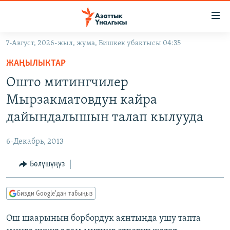
Линктер
Мазмунга
өтүңүз
7-Август, 2026-жыл, жума, Бишкек убактысы 04:35
Навигацияга
ЖАҢЫЛЫКТАР
өтүңүз
ЖАҢЫЛЫКТАР
КЫРГЫЗСТАН
Издөөгө
Ошто митингчилер
салыңыз
ДҮЙНӨ
КЫРГЫЗСТАН
Мырзакматовдун кайра
УКРАИНА
САЯСАТ
ДҮЙНӨ
дайындалышын талап кылууда
АТАЙЫН ИЛИКТӨӨ
ЭКОНОМИКА
БОРБОР АЗИЯ
6-Декабрь, 2013
ТВ ПРОГРАММАЛАР
МАДАНИЯТ
Бөлүшүңүз
ПОДКАСТ
БҮГҮН АЗАТТЫКТА
ӨЗГӨЧӨ ПИКИР
ЭКСПЕРТТЕР ТАЛДАЙТ
Бизди Google'дан табыңыз
БИЗ ЖАНА ДҮЙНӨ
Русский
Ош шаарынын борбордук аянтында ушу тапта
ДАНИСТЕ