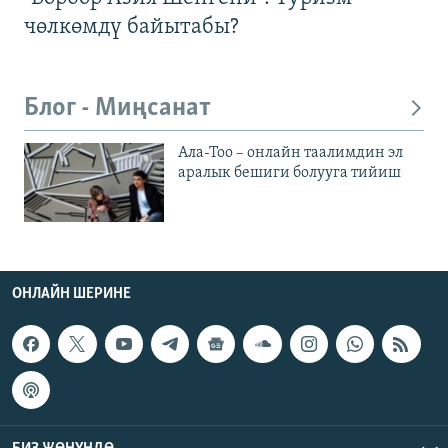
чөлкөмдү байытабы?
Блог - Миңсанат
Ала-Тоо – онлайн таалимдин эл
аралык бешиги болууга тийиш
ОНЛАЙН ШЕРИНЕ