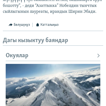
бошотту”, - деди “Азаттыкка” Нобелдин тынчтык
сыйлыгынын лауреаты, ирандык Ширин Эбади.
Бөлүшүңүз
Катталыңыз
Дагы кызыктуу баяндар
Окуялар