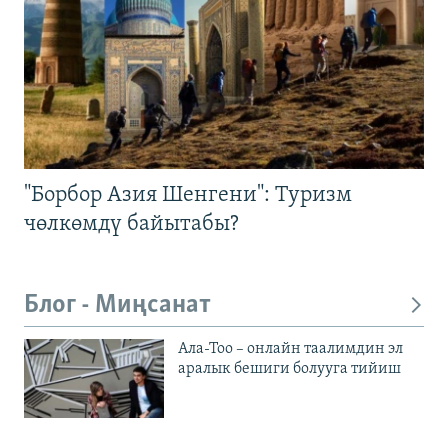
"Борбор Азия Шенгени": Туризм
чөлкөмдү байытабы?
Блог - Миңсанат
Ала-Тоо – онлайн таалимдин эл
аралык бешиги болууга тийиш