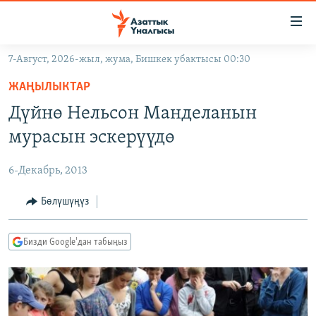
Линктер
Мазмунга
өтүңүз
7-Август, 2026-жыл, жума, Бишкек убактысы 00:30
Навигацияга
ЖАҢЫЛЫКТАР
өтүңүз
ЖАҢЫЛЫКТАР
КЫРГЫЗСТАН
Издөөгө
Дүйнө Нельсон Манделанын
салыңыз
ДҮЙНӨ
КЫРГЫЗСТАН
мурасын эскерүүдө
УКРАИНА
САЯСАТ
ДҮЙНӨ
6-Декабрь, 2013
АТАЙЫН ИЛИКТӨӨ
ЭКОНОМИКА
БОРБОР АЗИЯ
ТВ ПРОГРАММАЛАР
Бөлүшүңүз
МАДАНИЯТ
ПОДКАСТ
БҮГҮН АЗАТТЫКТА
Бизди Google'дан табыңыз
ӨЗГӨЧӨ ПИКИР
ЭКСПЕРТТЕР ТАЛДАЙТ
БИЗ ЖАНА ДҮЙНӨ
Русский
ДАНИСТЕ