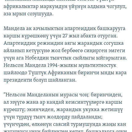
африкалыктар маркумдун үйүнүн алдына чогулуп,
аза ырын созушууда.
Мандела ак азчылыктын апартеиддик башкарууга
каршы күрөшкөнү үчүн 27 жыл абакта отурган.
Апартеиддик режимдин аягы жарандык согушка
айланып кетүүсүнө жол бербөөгө сиңирген эмгеги
үчүн ага Нобелдин тынчтык сыйлыгы ыйгарылган.
Нельсон Мандела 1994-жылкы мультиэтностук
шайлоодо Түштүк Африканын биринчи ынды кара
президенти болуп шайланган.
“Нельсон Манделанын мурасы чоң: биринчиден,
ал эзүүгө жана ар кандай кемсинтүүлөргө каршы
күрөштү; экинчиден, жарандык укукка жетишүү
үчүн түрдүү тынч жолдорду пайдаланды;
үчүнчүдөн, өлкөнүн саясий турмушунда жаңы кан
жүгүрүүсү үчүн бийликтен кетип, башкаларга орун