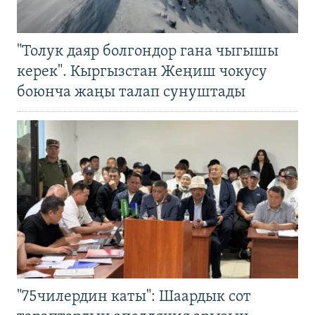
"Толук даяр болгондор гана чыгышы
керек". Кыргызстан Жеңиш чокусу
боюнча жаңы талап сунуштады
"75чилердин каты": Шаардык сот