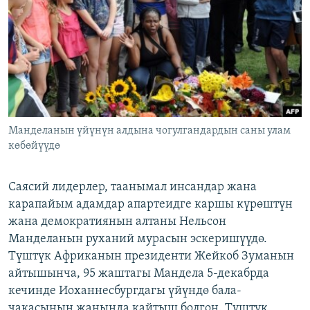
ОНЛАЙН ШЕРИНЕ
ЭЖЕ-СИҢДИЛЕР
АЗАТТЫК+
ЫҢГАЙСЫЗ СУРООЛОР
ЭЕ/АРнун бардык сайттары
Манделанын үйүнүн алдына чогулгандардын саны улам
көбөйүүдө
Саясий лидерлер, таанымал инсандар жана
карапайым адамдар апартеидге каршы күрөштүн
жана демократиянын алтаны Нельсон
Манделанын руханий мурасын эскеришүүдө.
Түштүк Африканын президенти Жейкоб Зуманын
айтышынча, 95 жаштагы Мандела 5-декабрда
кечинде Иоханнесбургдагы үйүндө бала-
чакасынын жанында кайтыш болгон. Түштүк