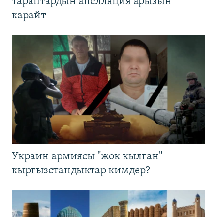
тараптардын апелляция арызын
карайт
Украин армиясы "жок кылган"
кыргызстандыктар кимдер?