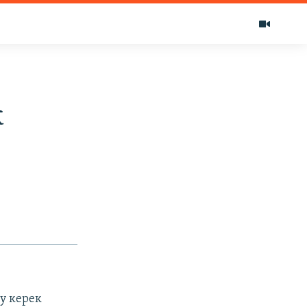
к
у керек