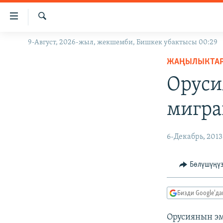
Линктер
Мазмунга
өтүңүз
Издөө
9-Август, 2026-жыл, жекшемби, Бишкек убактысы 00:29
ЖАҢЫЛЫКТАР
Навигацияга
өтүңүз
ЖАҢЫЛЫКТА
КЫРГЫЗСТАН
Издөөгө
Оруси
ДҮЙНӨ
КЫРГЫЗСТАН
салыңыз
УКРАИНА
САЯСАТ
ДҮЙНӨ
мигра
АТАЙЫН ИЛИКТӨӨ
ЭКОНОМИКА
БОРБОР АЗИЯ
ТВ ПРОГРАММАЛАР
МАДАНИЯТ
6-Декабрь, 2013
ПОДКАСТ
БҮГҮН АЗАТТЫКТА
Бөлүшүңү
ӨЗГӨЧӨ ПИКИР
ЭКСПЕРТТЕР ТАЛДАЙТ
БИЗ ЖАНА ДҮЙНӨ
Бизди Google'д
ДАНИСТЕ
Орусиянын эм