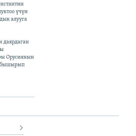
онстантин
луктоо үчүн
дык алууга
и даярдаган
гы
ары Орусиянын
к бышырып