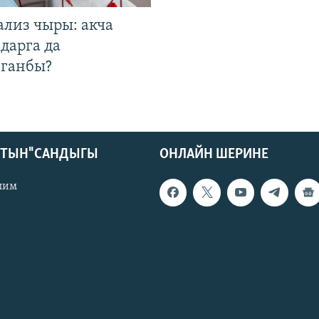
ализ чыры: акча
дарга да
лганбы?
КТЫН" САНДЫГЫ
ОНЛАЙН ШЕРИНЕ
лим