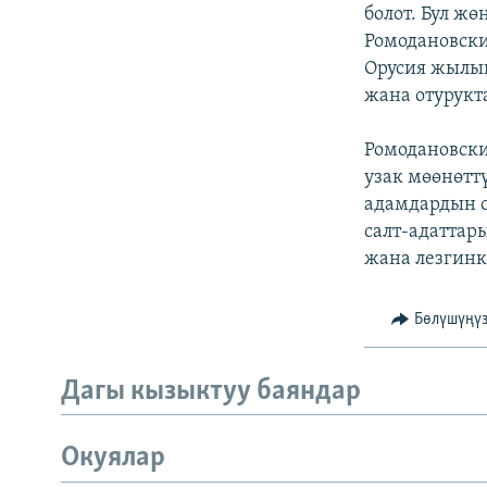
ЭЖЕ-СИҢДИЛЕР
болот. Бул ж
Ромодановски
АЗАТТЫК+
Орусия жылын
ЫҢГАЙСЫЗ СУРООЛОР
жана отурукт
Ромодановск
узак мөөнөтт
адамдардын с
салт-адатта
жана лезгинк
Бөлүшүңү
Дагы кызыктуу баяндар
Окуялар