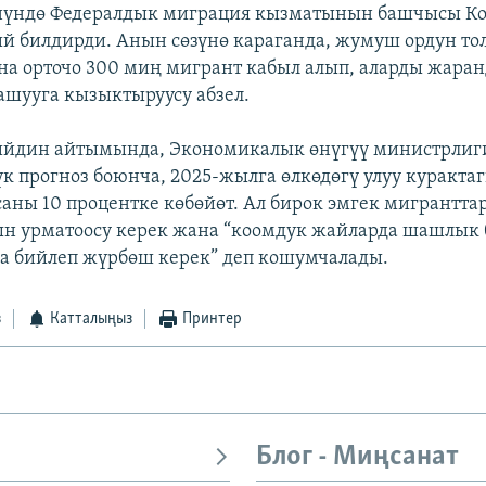
өнүндө Федералдык миграция кызматынын башчысы К
й билдирди. Анын сөзүнө караганда, жумуш ордун то
а орточо 300 миң мигрант кабыл алып, аларды жаран
ашууга кызыктыруусу абзел.
ийдин айтымында, Экономикалык өнүгүү министрлиг
үк прогноз боюнча, 2025-жылга өлкөдөгү улуу куракта
аны 10 процентке көбөйөт. Ал бирок эмгек мигрантт
рын урматоосу керек жана “коомдук жайларда шашлы
а бийлеп жүрбөш керек” деп кошумчалады.
з
Катталыңыз
Принтер
Блог - Миңсанат