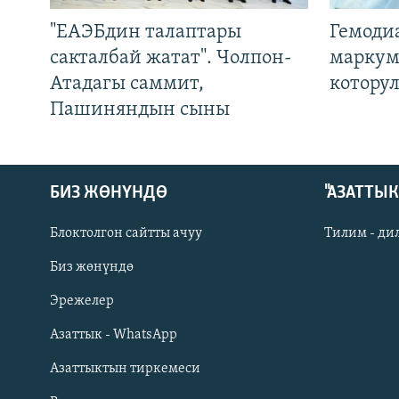
"ЕАЭБдин талаптары
Гемоди
сакталбай жатат". Чолпон-
маркум
Атадагы саммит,
котору
Пашиняндын сыны
БИЗ ЖӨНҮНДӨ
"АЗАТТЫ
Блоктолгон сайтты ачуу
Тилим - ди
Биз жөнүндө
Русский
Эрежелер
Азаттык - WhatsApp
ОНЛАЙН ШЕРИНЕ
Азаттыктын тиркемеси