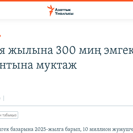
Р
я жылына 300 миң эмге
нтына муктаж
з
ан табыңыз
гек базарына 2025-жылга барып, 10 миллион жумушч