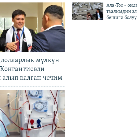
Ала-Тоо – онл
таалимдин эл
бешиги болуу
н долларлык мүлкүн
. Конгантиевди
н алып калган чечим