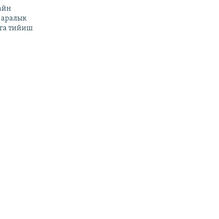
айн
 аралык
га тийиш