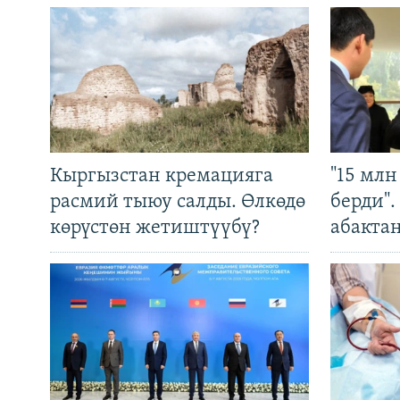
Кыргызстан кремацияга
"15 мл
расмий тыюу салды. Өлкөдө
берди"
көрүстөн жетиштүүбү?
абакта