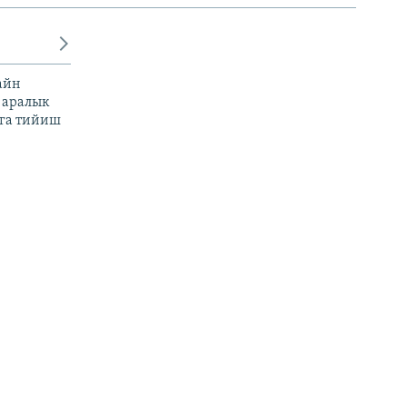
айн
 аралык
га тийиш