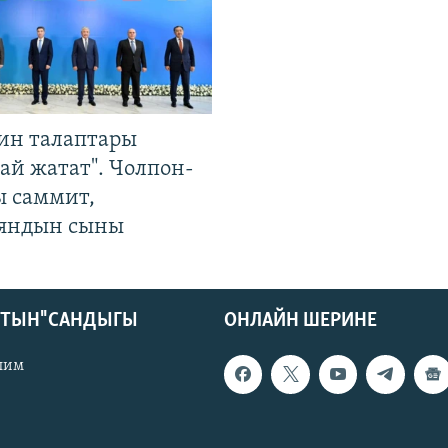
ин талаптары
ай жатат". Чолпон-
ы саммит,
яндын сыны
КТЫН" САНДЫГЫ
ОНЛАЙН ШЕРИНЕ
лим