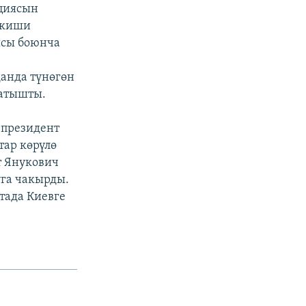
кциясын
 киши
ысы боюнча
анда түнөгөн
жатышты.
 президент
ар көрүлө
т Янукович
уга чакырды.
тада Киевге