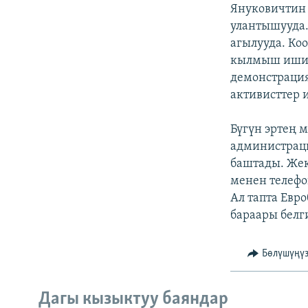
ЭЖЕ-СИҢДИЛЕР
Януковичтин 
улантышууда.
АЗАТТЫК+
агылууда. Ко
ЫҢГАЙСЫЗ СУРООЛОР
кылмыш ишин 
демонстраци
активисттер 
Бүгүн эртең 
администраци
баштады. Же
менен телефо
Ал тапта Евр
бараары белги
Бөлүшүңү
Дагы кызыктуу баяндар