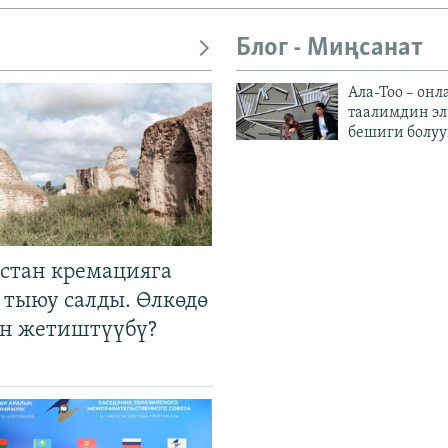
Блог - Миңсанат
Ала-Тоо – онл
таалимдин эл
бешиги болуу
стан кремацияга
 тыюу салды. Өлкөдө
өн жетиштүүбү?