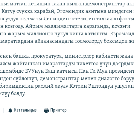
кызматтан кетишин талап кылган демонстранттар а
 Катуу суукка карабай, Эгемендик аянтына миңдеген
опсуздук кызматы Лениндин эстелигин талкалоо факт
козгоду. Айрым маалыматтарга караганда, кечээги
яга жарым миллионго чукул киши катышты. Евромайд
имараттардын айланасындагы тосмолорду бекемдеп 
менен башкы прокуратура, министрлер кабинети жана
ясы жайгашкан имараттарды пикеттөө үчүн даярдыкт
кшембиде БУУнун Баш катчысы Пан Ги Мун президен
ндон сүйлөшүп, демонстранттар менен диалогго бару
обиримдиктин расмий өкүлү Кэтрин Эштондун ушул ап
лүү болду.
з
Катталыңыз
Принтер