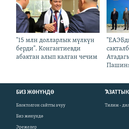
"15 млн долларлык мүлкүн
"ЕАЭБд
берди". Конгантиевди
сакталб
абактан алып калган чечим
Атадаг
Пашин
БИЗ ЖӨНҮНДӨ
"АЗАТТЫ
Блоктолгон сайтты ачуу
Тилим - ди
Биз жөнүндө
Русский
Эрежелер