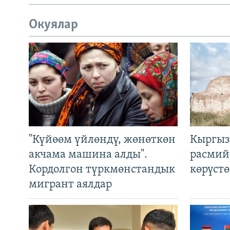
Окуялар
"Күйөөм үйлөндү, жөнөткөн
Кыргыз
акчама машина алды".
расмий
Кордолгон түркмөнстандык
көрүст
мигрант аялдар