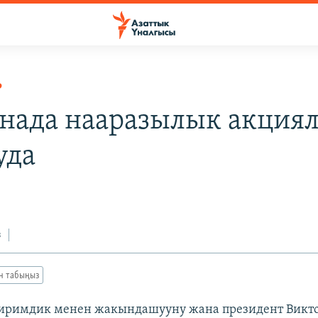
Р
нада нааразылык акция
уда
з
ан табыңыз
биримдик менен жакындашууну жана президент Викт