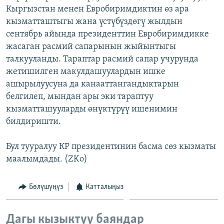
Кыргызстан менен Евробиримдиктин өз ара
ОНЛАЙН ШЕРИНЕ
ЭЖЕ-СИҢДИЛЕР
кызматташтыгы жана үстүбүздөгү жылдын
АЗАТТЫК+
сентябрь айында президенттин Евробиримдикке
ЫҢГАЙСЫЗ СУРООЛОР
жасаган расмий сапарынын жыйынтыгы
талкууланды. Тараптар расмий сапар учурунда
жетишилген макулдашуулардын ишке
ЭЕ/АРнун бардык сайттары
ашырылуусуна да канааттангандыктарын
белгилеп, мындан ары эки тараптуу
кызматташууларды өнүктүрүү ишенимин
билдиришти.
Бул тууралуу КР президентинин басма сөз кызматы
маалымдады. (ZKo)
Бөлүшүңүз
Катталыңыз
Дагы кызыктуу баяндар