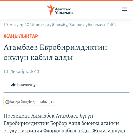
Линктер
Мазмунга
өтүңүз
10-Август, 2026-жыл, дүйшөмбү, Бишкек убактысы 11:52
Навигацияга
ЖАҢЫЛЫКТАР
өтүңүз
ЖАҢЫЛЫКТАР
КЫРГЫЗСТАН
Издөөгө
Атамбаев Евробиримдиктин
салыңыз
ДҮЙНӨ
КЫРГЫЗСТАН
өкүлүн кабыл алды
УКРАИНА
САЯСАТ
ДҮЙНӨ
10-Декабрь, 2013
АТАЙЫН ИЛИКТӨӨ
ЭКОНОМИКА
БОРБОР АЗИЯ
ТВ ПРОГРАММАЛАР
Бөлүшүңүз
МАДАНИЯТ
ПОДКАСТ
БҮГҮН АЗАТТЫКТА
Бизди Google'дан табыңыз
ӨЗГӨЧӨ ПИКИР
ЭКСПЕРТТЕР ТАЛДАЙТ
Президент Алмазбек Атамбаев бүгүн
БИЗ ЖАНА ДҮЙНӨ
Русский
Евробиримдиктин Борбор Азия боюнча атайын
ДАНИСТЕ
өкүлү Патриция Флорду кабыл алды. Жолугушууда