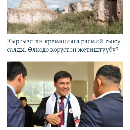
Кыргызстан кремацияга расмий тыюу
салды. Өлкөдө көрүстөн жетиштүүбү?