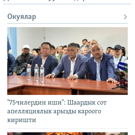
Окуялар
"75чилердин иши": Шаардык сот
апелляциялык арызды кароого
киришти