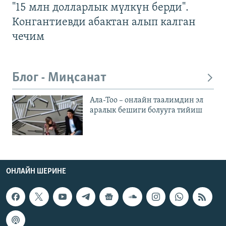
"15 млн долларлык мүлкүн берди".
Конгантиевди абактан алып калган
чечим
Блог - Миңсанат
Ала-Тоо – онлайн таалимдин эл
аралык бешиги болууга тийиш
ОНЛАЙН ШЕРИНЕ