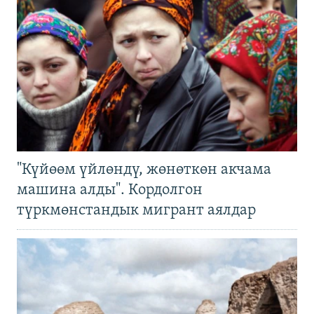
"Күйөөм үйлөндү, жөнөткөн акчама
машина алды". Кордолгон
түркмөнстандык мигрант аялдар