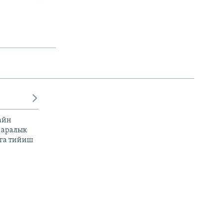
айн
 аралык
га тийиш