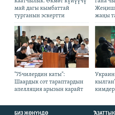
каатчылык: Өкмөт күйүүчү
гана ч
май дагы кымбаттай
Жеңиш 
турганын эскертти
жаңы т
"75чилердин каты":
Украин
Шаардык сот тараптардын
кылган
апелляция арызын карайт
кимдер
БИЗ ЖӨНҮНДӨ
"АЗАТТЫ