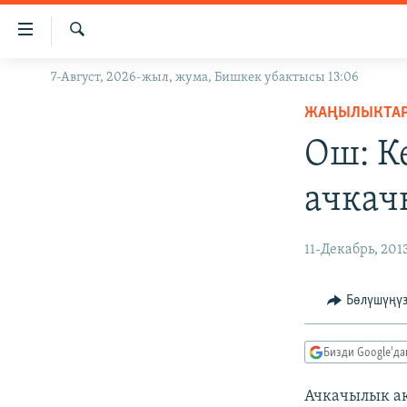
Линктер
Мазмунга
өтүңүз
Издөө
7-Август, 2026-жыл, жума, Бишкек убактысы 13:06
ЖАҢЫЛЫКТАР
Навигацияга
өтүңүз
ЖАҢЫЛЫКТА
КЫРГЫЗСТАН
Издөөгө
Ош: К
ДҮЙНӨ
КЫРГЫЗСТАН
салыңыз
УКРАИНА
САЯСАТ
ДҮЙНӨ
ачкач
АТАЙЫН ИЛИКТӨӨ
ЭКОНОМИКА
БОРБОР АЗИЯ
ТВ ПРОГРАММАЛАР
МАДАНИЯТ
11-Декабрь, 201
ПОДКАСТ
БҮГҮН АЗАТТЫКТА
Бөлүшүңү
ӨЗГӨЧӨ ПИКИР
ЭКСПЕРТТЕР ТАЛДАЙТ
БИЗ ЖАНА ДҮЙНӨ
Бизди Google'д
ДАНИСТЕ
Ачкачылык ак