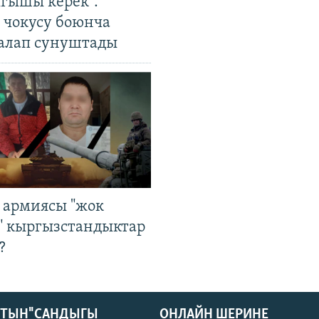
ыгышы керек".
чокусу боюнча
алап сунуштады
 армиясы "жок
" кыргызстандыктар
?
КТЫН" САНДЫГЫ
ОНЛАЙН ШЕРИНЕ