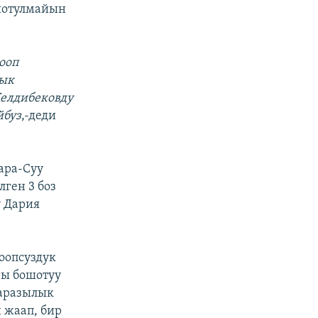
ошотулмайын
ооп
лык
Келдибековду
йбуз
,-деди
ара-Суу
ген 3 боз
ү Дария
оопсуздук
ны бошотуу
ааразылык
 жаап, бир