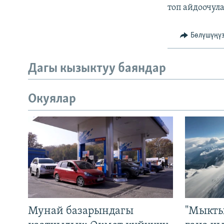
топ айдоочула
Бөлүшүңү
Дагы кызыктуу баяндар
Окуялар
Мунай базарындагы
"Мыкты