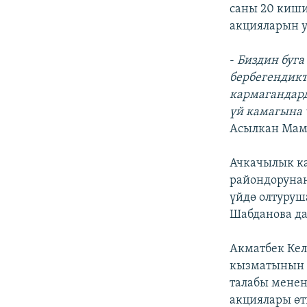
ЭЖЕ-СИҢДИЛЕР
саны 20 киши
акцияларын у
АЗАТТЫК+
ЫҢГАЙСЫЗ СУРООЛОР
-
Биздин буга
бербегендикт
кармагандард
үй камагына 
Асылкан Мам
Ачкачылык ка
райондорунан
үйдө олтуруш
Шабданова да
Акматбек Кел
кызматынын у
талабы менен
акциялары өт