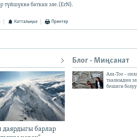
р түйшүккө баткан эле.(ErN).
з
Катталыңыз
Принтер
Блог - Миңсанат
Ала-Тоо – онл
таалимдин эл
бешиги болуу
 даярдыгы барлар