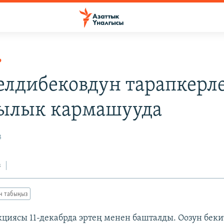
Р
елдибековдун тарапкерл
ылык кармашууда
3
з
ан табыңыз
циясы 11-декабрда эртең менен башталды. Оозун бек