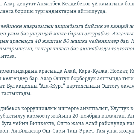
. Алар депутат Акматбек Келдибеков үй камагына б
ланта берише тургандыктарын айтышууда.
 чейинки нааразылык акциябызга бийлик эч кандай ж
ен улам биз ушундай ишке барып олтурабыз. Ачкачы
ын арасында 40 жаштан 80 жашка чейинкилер бар. 
чыгарышсын, чыгарышпаса биз акциябызды токтотпо
ытова.
рмагандардын арасында Алай, Кара-Кулжа, Ноокат, К
 келгендер бар. Алар Оштун борбордук аянтында тигил
ат. Бул акцияны “Ата-Журт” партиясынын Оштогу өкүл
 тастыктады.
дибеков коррупциялык иштерге айыпталып, Улуттук к
бактылуу кармоочу жайына 20-ноябрда камалган. А
 буга чейин Бишкекте, Ошто жана Алай районунда н
көн. Алайлыктар Ош-Сары-Таш-Эркеч-Там унаа жолун