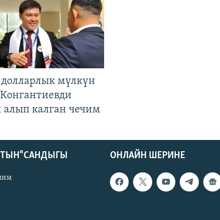
н долларлык мүлкүн
. Конгантиевди
н алып калган чечим
КТЫН" САНДЫГЫ
ОНЛАЙН ШЕРИНЕ
лим