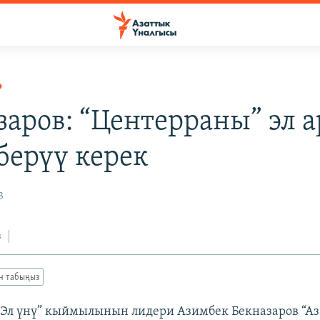
Р
заров: “Центерраны” эл 
 берүү керек
3
з
ан табыңыз
 “Эл үнү” кыймылынын лидери Азимбек Бекназаров “А