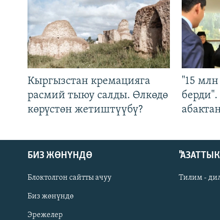
Кыргызстан кремацияга
"15 мл
расмий тыюу салды. Өлкөдө
берди"
көрүстөн жетиштүүбү?
абакта
БИЗ ЖӨНҮНДӨ
"АЗАТТЫ
Блоктолгон сайтты ачуу
Тилим - ди
Биз жөнүндө
Русский
Эрежелер