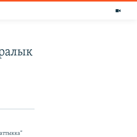
аралык
заттыкка”