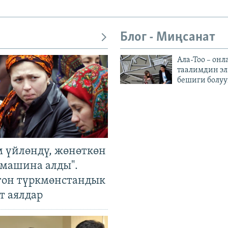
Блог - Миңсанат
Ала-Тоо – онл
таалимдин эл
бешиги болуу
м үйлөндү, жөнөткөн
 машина алды".
гон түркмөнстандык
т аялдар