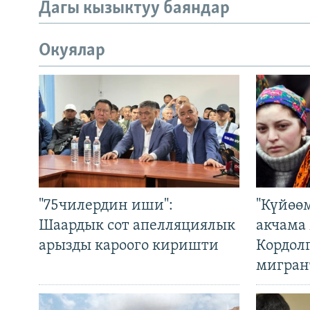
Дагы кызыктуу баяндар
Окуялар
"75чилердин иши":
"Күйөө
Шаардык сот апелляциялык
акчама
арызды кароого киришти
Кордол
мигран