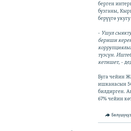
ЭЖЕ-СИҢДИЛЕР
берген интер
бузганы, Кыр
АЗАТТЫК+
берүүгө укуг
ЫҢГАЙСЫЗ СУРООЛОР
-
Ушул сыякту
бериши керек
коррупциялык
түзсүн. Иште
кетишет
, - д
Буга чейин Ж
ишканасын 50
билдирген. А
67% чейин көт
Бөлүшүңү