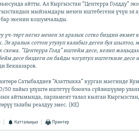
вьюсунда айтты. Ал Кыргызстан “Центерра Голдду” эк
гызстандын мыйзамдары менен иштебегени үчүн эл а
у бар экенин кошумчалады.
у үч-төрт негиз менен эл аралык сотко биздин өкмөт 
. Эл аралык соттон утулуп калабыз деген бул шылтоо,
 схема. “Центерра Голд” иштейм десе, келип жаңыд
бейм десе биздеги он байды чогултуп иштеткиле десе 
еди Бекназаров.
антөрө Cатыбалдиев “Азаттыкка” курган маегинде Ку
/50 пайыз үлүштө иштетүү боюнча сүйлөшүүлөр ула
нын айтымында, парламент талап кылган Кыргызста
өрүү талабы реалдуу эмес. (КЕ)
з
Катталыңыз
Принтер