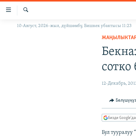
Линктер
Мазмунга
өтүңүз
Издөө
10-Август, 2026-жыл, дүйшөмбү, Бишкек убактысы 11:23
ЖАҢЫЛЫКТАР
Навигацияга
өтүңүз
ЖАҢЫЛЫКТА
КЫРГЫЗСТАН
Издөөгө
Бекна
ДҮЙНӨ
КЫРГЫЗСТАН
салыңыз
УКРАИНА
САЯСАТ
ДҮЙНӨ
сотко
АТАЙЫН ИЛИКТӨӨ
ЭКОНОМИКА
БОРБОР АЗИЯ
ТВ ПРОГРАММАЛАР
МАДАНИЯТ
12-Декабрь, 201
ПОДКАСТ
БҮГҮН АЗАТТЫКТА
Бөлүшүңү
ӨЗГӨЧӨ ПИКИР
ЭКСПЕРТТЕР ТАЛДАЙТ
БИЗ ЖАНА ДҮЙНӨ
Бизди Google'д
ДАНИСТЕ
Бул тууралуу