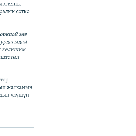
ологияны
ралык сотко
коркпой эле
 мурдагыдай
ан келишим
иштетип
мтөр
нып жатканын
ндын үлүшүн