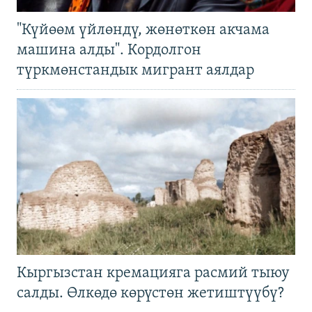
"Күйөөм үйлөндү, жөнөткөн акчама
машина алды". Кордолгон
түркмөнстандык мигрант аялдар
Кыргызстан кремацияга расмий тыюу
салды. Өлкөдө көрүстөн жетиштүүбү?