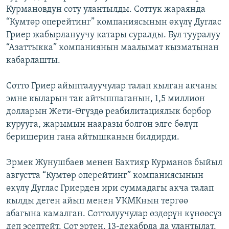
Курмановдун соту улантылды. Соттук жараянда
ОНЛАЙН ШЕРИНЕ
ЭЖЕ-СИҢДИЛЕР
“Кумтөр оперейтинг” компаниясынын өкүлү Дуглас
АЗАТТЫК+
Гриер жабырлануучу катары суралды. Бул тууралуу
ЫҢГАЙСЫЗ СУРООЛОР
“Азаттыкка” компаниянын маалымат кызматынан
кабарлашты.
ЭЕ/АРнун бардык сайттары
Сотто Гриер айыпталуучулар талап кылган акчаны
эмне кыларын так айтышпаганын, 1,5 миллион
долларын Жети-Өгүздө реабилитациялык борбор
курууга, жарымын нааразы болгон элге бөлүп
беришерин гана айтышканын билдирди.
Эрмек Жунушбаев менен Бактияр Курманов быйыл
августта “Кумтөр оперейтинг” компаниясынын
өкүлү Дуглас Гриерден ири суммадагы акча талап
кылды деген айып менен УКМКнын тергөө
абагына камалган. Соттолуучулар өздөрүн күнөөсүз
деп эсептейт. Сот эртең, 13-декабрда да улантылат.