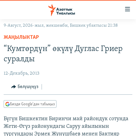
Линктер
Мазмунга
өтүңүз
9-Август, 2026-жыл, жекшемби, Бишкек убактысы 21:38
Навигацияга
ЖАҢЫЛЫКТАР
өтүңүз
ЖАҢЫЛЫКТАР
КЫРГЫЗСТАН
Издөөгө
“Кумтөрдүн” өкүлү Дуглас Гриер
салыңыз
ДҮЙНӨ
КЫРГЫЗСТАН
суралды
УКРАИНА
САЯСАТ
ДҮЙНӨ
12-Декабрь, 2013
АТАЙЫН ИЛИКТӨӨ
ЭКОНОМИКА
БОРБОР АЗИЯ
ТВ ПРОГРАММАЛАР
Бөлүшүңүз
МАДАНИЯТ
ПОДКАСТ
БҮГҮН АЗАТТЫКТА
Бизди Google'дан табыңыз
ӨЗГӨЧӨ ПИКИР
ЭКСПЕРТТЕР ТАЛДАЙТ
Бүгүн Бишкектин Биринчи май райондук сотунда
БИЗ ЖАНА ДҮЙНӨ
Русский
Жети-Өгүз районундагы Саруу айылынын
ДАНИСТЕ
тургундары Эрмек Жунушбаев менен Бактияр