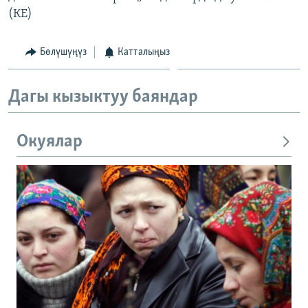
(КЕ)
Бөлүшүңүз
Катталыңыз
Дагы кызыктуу баяндар
Окуялар