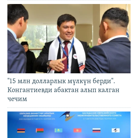
"15 млн долларлык мүлкүн берди".
Конгантиевди абактан алып калган
чечим