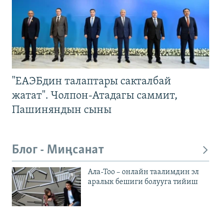
"ЕАЭБдин талаптары сакталбай
жатат". Чолпон-Атадагы саммит,
Пашиняндын сыны
Блог - Миңсанат
Ала-Тоо – онлайн таалимдин эл
аралык бешиги болууга тийиш