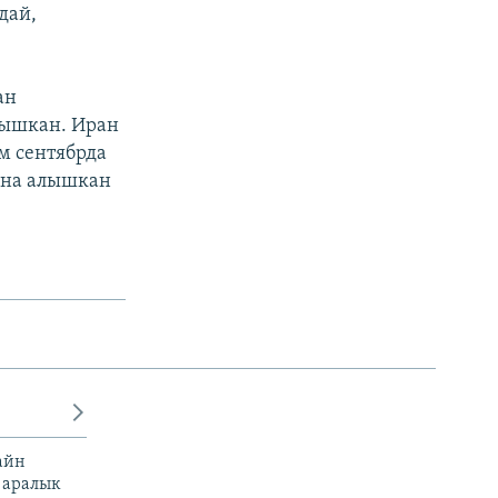
дай,
ан
лышкан. Иран
м сентябрда
уна алышкан
айн
 аралык