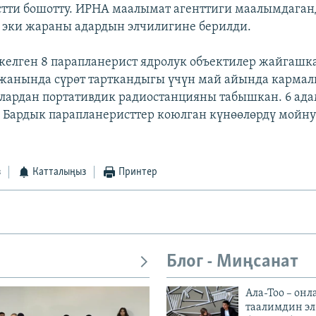
тти бошотту. ИРНА маалымат агенттиги маалымдаган
эки жараны адардын элчилигине берилди.
келген 8 парапланерист ядролук объектилер жайгашк
жанында сүрөт тарткандыгы үчүн май айында карма
лардан портативдик радиостанцияны табышкан. 6 ада
. Бардык парапланеристтер коюлган күнөөлөрдү мойн
з
Катталыңыз
Принтер
Блог - Миңсанат
Ала-Тоо – онл
таалимдин эл