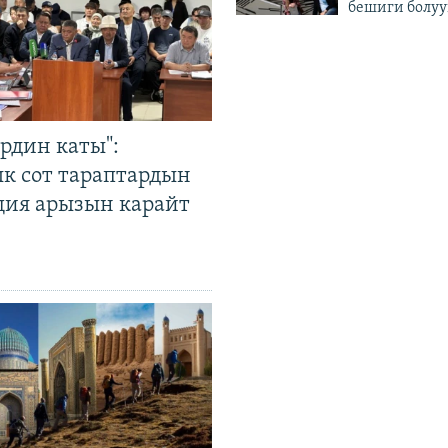
бешиги болуу
рдин каты":
к сот тараптардын
ция арызын карайт