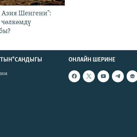
р Азия Шенгени":
 чөлкөмдү
бы?
КТЫН" САНДЫГЫ
ОНЛАЙН ШЕРИНЕ
лим