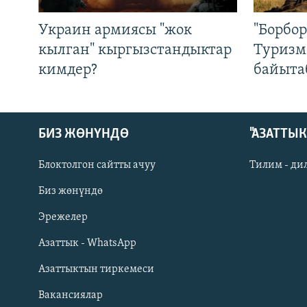
Украин армиясы "жок
"Борбо
кылган" кыргызстандыктар
Туризм
кимдер?
байыта
БИЗ ЖӨНҮНДӨ
"АЗАТТЫ
Блоктолгон сайтты ачуу
Тилим - ди
Биз жөнүндө
Русский
Эрежелер
Азаттык - WhatsApp
ОНЛАЙН ШЕРИНЕ
Азаттыктын тиркемеси
Вакансиялар