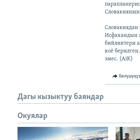
ЭЖЕ-СИҢДИЛЕР
парапланерис
Словакиянын 
АЗАТТЫК+
ЫҢГАЙСЫЗ СУРООЛОР
Словакиядан 
Исфахандын 
бийликтери а
коё берилген
эмес. (AiK)
Бөлүшүңү
Дагы кызыктуу баяндар
Окуялар