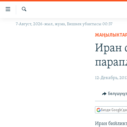
Линктер
Мазмунга
өтүңүз
Издөө
7-Август, 2026-жыл, жума, Бишкек убактысы 00:37
ЖАҢЫЛЫКТАР
Навигацияга
өтүңүз
ЖАҢЫЛЫКТА
КЫРГЫЗСТАН
Издөөгө
Иран 
ДҮЙНӨ
КЫРГЫЗСТАН
салыңыз
УКРАИНА
САЯСАТ
ДҮЙНӨ
парап
АТАЙЫН ИЛИКТӨӨ
ЭКОНОМИКА
БОРБОР АЗИЯ
ТВ ПРОГРАММАЛАР
МАДАНИЯТ
12-Декабрь, 201
ПОДКАСТ
БҮГҮН АЗАТТЫКТА
Бөлүшүңү
ӨЗГӨЧӨ ПИКИР
ЭКСПЕРТТЕР ТАЛДАЙТ
БИЗ ЖАНА ДҮЙНӨ
Бизди Google'д
ДАНИСТЕ
Иран бийлик