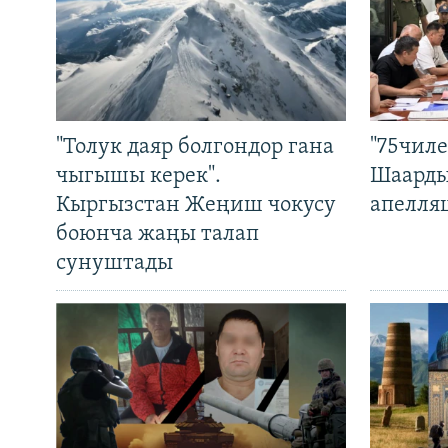
"Толук даяр болгондор гана
"75чиле
чыгышы керек".
Шаарды
Кыргызстан Жеңиш чокусу
апелля
боюнча жаңы талап
сунуштады