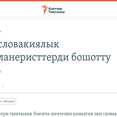
Р
словакиялык
ланеристтерди бошотту
3
з
ан табыңыз
тери тыңчылык боюнча шектелип камалган эки слова