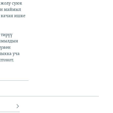
 жолу суюк
ен маймыл
т качан ишке
 тирүү
аймылдын
күмөн
лыкка уча
птонот.