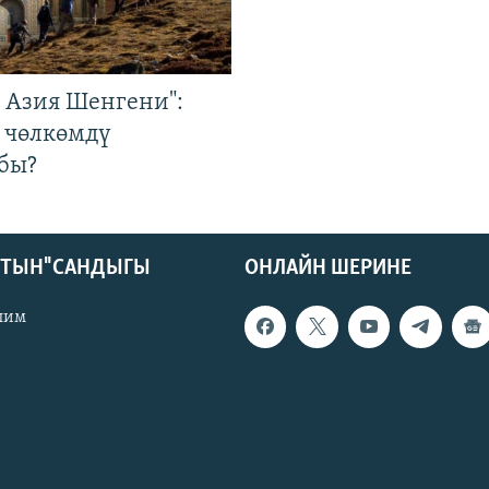
р Азия Шенгени":
 чөлкөмдү
бы?
КТЫН" САНДЫГЫ
ОНЛАЙН ШЕРИНЕ
лим