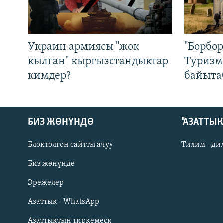
Украин армиясы "жок
"Борбо
кылган" кыргызстандыктар
Туризм
кимдер?
байыта
БИЗ ЖӨНҮНДӨ
"АЗАТТЫ
Блоктолгон сайтты ачуу
Тилим - ди
Биз жөнүндө
Русский
Эрежелер
Азаттык - WhatsApp
ОНЛАЙН ШЕРИНЕ
Азаттыктын тиркемеси