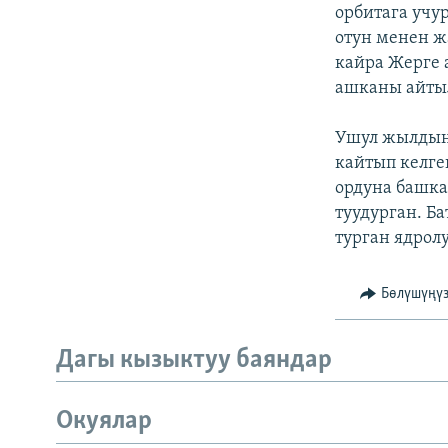
ЭЖЕ-СИҢДИЛЕР
орбитага учу
отун менен ж
АЗАТТЫК+
кайра Жерге 
ЫҢГАЙСЫЗ СУРООЛОР
ашканы айтыл
Ушул жылдын 
кайтып келге
ордуна башка
туудурган. Б
турган ядрол
Бөлүшүңү
Дагы кызыктуу баяндар
Окуялар