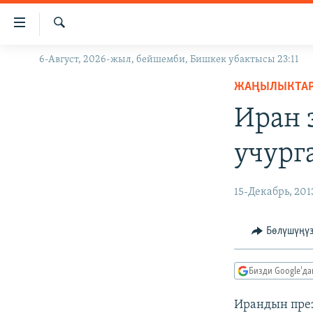
Линктер
Мазмунга
өтүңүз
Издөө
6-Август, 2026-жыл, бейшемби, Бишкек убактысы 23:11
ЖАҢЫЛЫКТАР
Навигацияга
өтүңүз
ЖАҢЫЛЫКТА
КЫРГЫЗСТАН
Издөөгө
Иран 
ДҮЙНӨ
КЫРГЫЗСТАН
салыңыз
УКРАИНА
САЯСАТ
ДҮЙНӨ
учург
АТАЙЫН ИЛИКТӨӨ
ЭКОНОМИКА
БОРБОР АЗИЯ
ТВ ПРОГРАММАЛАР
МАДАНИЯТ
15-Декабрь, 201
ПОДКАСТ
БҮГҮН АЗАТТЫКТА
Бөлүшүңү
ӨЗГӨЧӨ ПИКИР
ЭКСПЕРТТЕР ТАЛДАЙТ
БИЗ ЖАНА ДҮЙНӨ
Бизди Google'д
ДАНИСТЕ
Ирандын пре