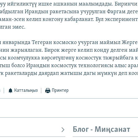
руу ийгиликтүү ишке ашканын маалымдады. Биринчи
абдылган Ирандын ракетасына учурулган Фаргам дег
аман-эсен келип конгону кабарланат. Бул эксперимен
ган эмес.
январында Тегеран космоско учурган маймыл Жерге
нин жарыялаган. Бирок жерге келип конду делген м
сы коомчулукка көрсөтүлгөнү космостук тажрыйбага 
атыш болсо Ирандын космостук технологиясы алыс ара
ук ракеталарды даярдап жатышы дагы мүмкүн деп коо
з
Катталыңыз
Принтер
Блог - Миңсанат