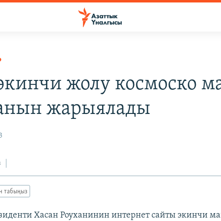
Р
экинчи жолу космоско 
анын жарыялады
3
з
ан табыңыз
зиденти Хасан Роуханинин интернет сайты экинчи 