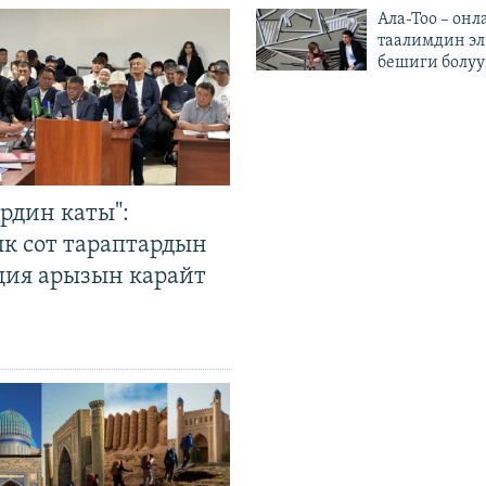
Ала-Тоо – онл
таалимдин эл
бешиги болуу
рдин каты":
к сот тараптардын
ция арызын карайт