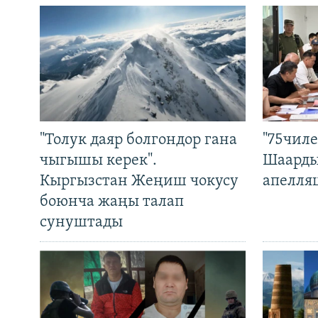
"Толук даяр болгондор гана
"75чиле
чыгышы керек".
Шаарды
Кыргызстан Жеңиш чокусу
апелля
боюнча жаңы талап
сунуштады