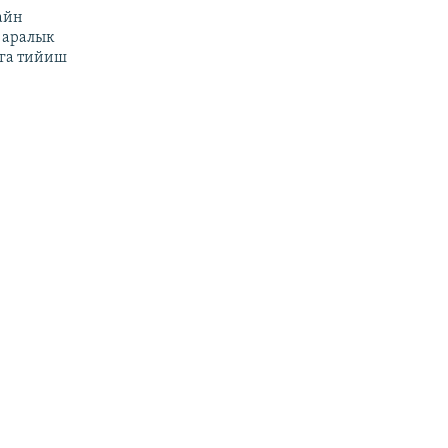
айн
 аралык
га тийиш