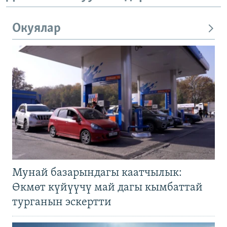
Окуялар
Мунай базарындагы каатчылык:
Өкмөт күйүүчү май дагы кымбаттай
турганын эскертти