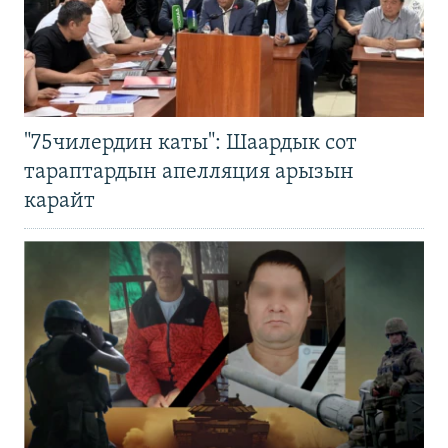
"75чилердин каты": Шаардык сот
тараптардын апелляция арызын
карайт