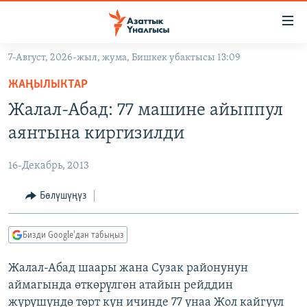
Линктер
Мазмунга
өтүңүз
7-Август, 2026-жыл, жума, Бишкек убактысы 13:09
Навигацияга
ЖАҢЫЛЫКТАР
өтүңүз
ЖАҢЫЛЫКТАР
КЫРГЫЗСТАН
Издөөгө
Жалал-Абад: 77 машине айыппул
салыңыз
ДҮЙНӨ
КЫРГЫЗСТАН
аянтына киргизилди
УКРАИНА
САЯСАТ
ДҮЙНӨ
16-Декабрь, 2013
АТАЙЫН ИЛИКТӨӨ
ЭКОНОМИКА
БОРБОР АЗИЯ
ТВ ПРОГРАММАЛАР
Бөлүшүңүз
МАДАНИЯТ
ПОДКАСТ
БҮГҮН АЗАТТЫКТА
Бизди Google'дан табыңыз
ӨЗГӨЧӨ ПИКИР
ЭКСПЕРТТЕР ТАЛДАЙТ
Жалал-Абад шаары жана Сузак районунун
БИЗ ЖАНА ДҮЙНӨ
Русский
аймагында өткөрүлгөн атайын рейддин
ДАНИСТЕ
жүрүшүндө төрт күн ичинде 77 унаа Жол кайгуул