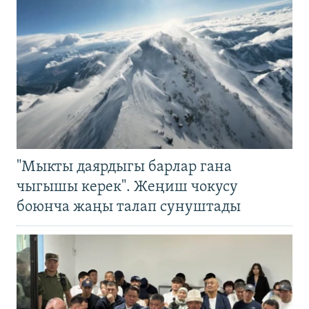
"Мыкты даярдыгы барлар гана
чыгышы керек". Жеңиш чокусу
боюнча жаңы талап сунуштады