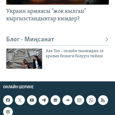
Украин армиясы "жок кылган"
кыргызстандыктар кимдер?
Блог - Миңсанат
Ала-Тоо – онлайн таалимдин эл
аралык бешиги болууга тийиш
ОНЛАЙН ШЕРИНЕ