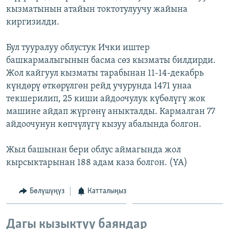
кызматынын атайын токтотулуучу жайына
ОНЛАЙН ШЕРИНЕ
ЭЖЕ-СИҢДИЛЕР
киргизилди.
АЗАТТЫК+
ЫҢГАЙСЫЗ СУРООЛОР
Бул тууралуу облустук Ички иштер
башкармалыгынын басма сөз кызматы билдирди.
Жол кайгуул кызматы тарабынан 11-14-декабрь
ЭЕ/АРнун бардык сайттары
күндөрү өткөрүлгөн рейд учурунда 1471 унаа
текшерилип, 25 киши айдоочулук күбөлүгү жок
машине айдап жүргөнү аныкталды. Кармалган 77
айдоочунун көпчүлүгү кызуу абалында болгон.
Жыл башынан бери облус аймагында жол
кырсыктарынан 188 адам каза болгон. (YA)
Бөлүшүңүз
Катталыңыз
Дагы кызыктуу баяндар