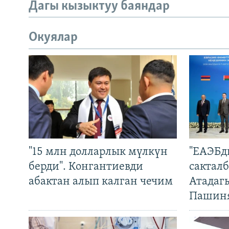
Дагы кызыктуу баяндар
Окуялар
"15 млн долларлык мүлкүн
"ЕАЭБд
берди". Конгантиевди
сакталб
абактан алып калган чечим
Атадаг
Пашин