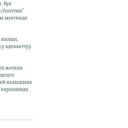
. Бул
/Азаттык"
гы маегинде
 кылып,
су адекваттуу
үп жаткан
уденге
бей калышына
з карашында