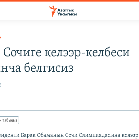
Р
 Сочиге келээр-келбеси
нча белгисиз
3
з
ан табыңыз
иденти Барак Обаманын Сочи Олимпиадасына келээр