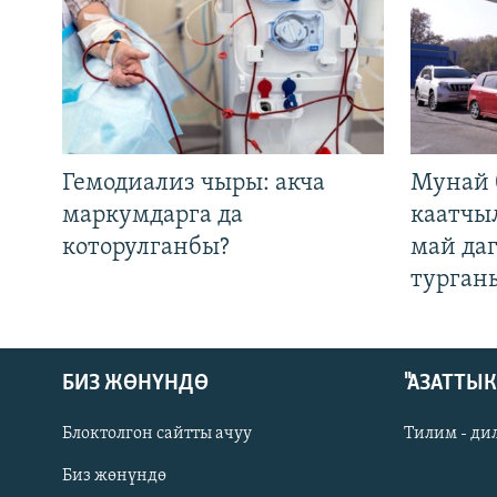
Гемодиализ чыры: акча
Мунай 
маркумдарга да
каатчы
которулганбы?
май да
турган
БИЗ ЖӨНҮНДӨ
"АЗАТТЫ
Блоктолгон сайтты ачуу
Тилим - ди
Биз жөнүндө