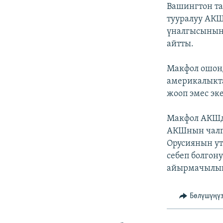
ЭЖЕ-СИҢДИЛЕР
Вашингтон т
тууралуу АКШ
АЗАТТЫК+
үналгысынын 
ЫҢГАЙСЫЗ СУРООЛОР
айтты.
Макфол ошон
америкалыкта
жооп эмес эк
Макфол АКШд
АКШнын чалг
Орусиянын у
себеп болгон
айырмачылыкт
Бөлүшүңү