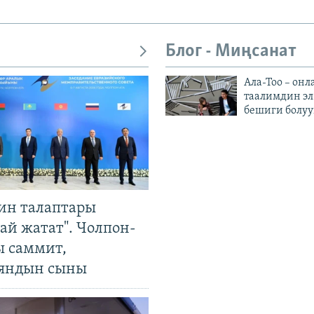
Блог - Миңсанат
Ала-Тоо – онл
таалимдин эл
бешиги болуу
ин талаптары
ай жатат". Чолпон-
ы саммит,
яндын сыны