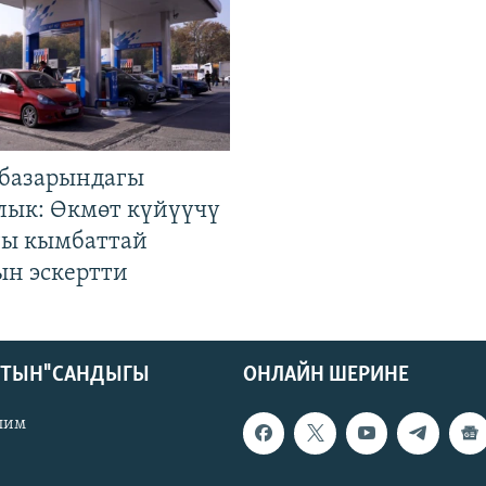
базарындагы
лык: Өкмөт күйүүчү
гы кымбаттай
ын эскертти
КТЫН" САНДЫГЫ
ОНЛАЙН ШЕРИНЕ
лим