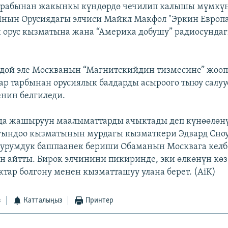
арабынан жакынкы күндөрдө чечилип калышы мүмкүн
нын Орусиядагы элчиси Майкл Макфол "Эркин Европа
орус кызматына жана “Америка добушу” радиосунда
дой эле Москванын “Магнитскийдин тизмесине” жооп
р тарбынан орусиялык балдарды асыроого тыюу салуу
енин белгиледи.
а жашыруун маалыматтарды ачыктады деп күнөөлөн
ындоо кызматынын мурдагы кызматкери Эдвард Сно
турумдук башпаанек бериши Обаманын Москвага кел
ун айтты. Бирок элчинини пикиринде, эки өлкөнүн кө
ар болгону менен кызматташуу улана берет. (AiK)
з
Катталыңыз
Принтер