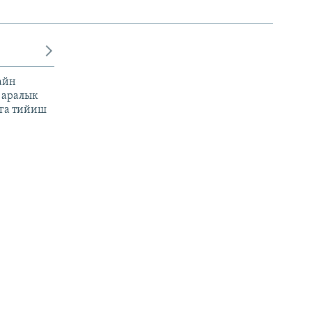
айн
 аралык
га тийиш