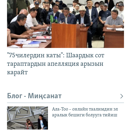
"75чилердин каты": Шаардык сот
тараптардын апелляция арызын
карайт
Блог - Миңсанат
Ала-Тоо – онлайн таалимдин эл
аралык бешиги болууга тийиш