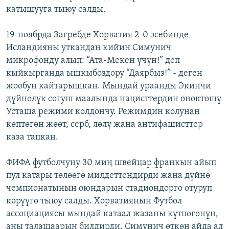
катышууга тыюу салды.
ОНЛАЙН ШЕРИНЕ
ЭЖЕ-СИҢДИЛЕР
АЗАТТЫК+
19-ноябрда Загребде Хорватия 2-0 эсебинде
ЫҢГАЙСЫЗ СУРООЛОР
Исландияны уткандан кийин Симунич
микрофонду алып: “Ата-Мекен үчүн!” деп
кыйкырганда ышкыбоздору “Даярбыз!” - деген
ЭЕ/АРнун бардык сайттары
жообун кайтарышкан. Мындай ураанды Экинчи
дүйнөлүк согуш маалында нацисттердин өнөктөшү
Усташа режими колдончу. Режимдин колунан
көптөгөн жөөт, серб, лөлү жана антифашисттер
каза тапкан.
ФИФА футболчуну 30 миң швейцар франкын айып
пул катары төлөөгө милдеттендирди жана дүйнө
чемпионатынын оюндарын стадиондорго отуруп
көрүүгө тыюу салды. Хорватиянын Футбол
ассоциациясы мындай катаал жазаны күтпөгөнүн,
аны талашаарын билдирди. Симунич өткөн айда ал