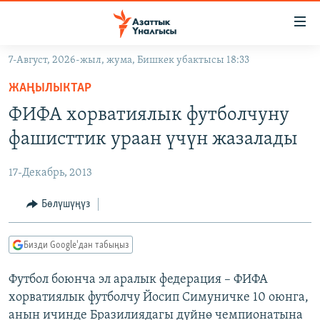
Линктер
Мазмунга
өтүңүз
7-Август, 2026-жыл, жума, Бишкек убактысы 18:33
Навигацияга
ЖАҢЫЛЫКТАР
өтүңүз
ЖАҢЫЛЫКТАР
КЫРГЫЗСТАН
Издөөгө
ФИФА хорватиялык футболчуну
салыңыз
ДҮЙНӨ
КЫРГЫЗСТАН
фашисттик ураан үчүн жазалады
УКРАИНА
САЯСАТ
ДҮЙНӨ
17-Декабрь, 2013
АТАЙЫН ИЛИКТӨӨ
ЭКОНОМИКА
БОРБОР АЗИЯ
ТВ ПРОГРАММАЛАР
Бөлүшүңүз
МАДАНИЯТ
ПОДКАСТ
БҮГҮН АЗАТТЫКТА
Бизди Google'дан табыңыз
ӨЗГӨЧӨ ПИКИР
ЭКСПЕРТТЕР ТАЛДАЙТ
Футбол боюнча эл аралык федерация – ФИФА
БИЗ ЖАНА ДҮЙНӨ
Русский
хорватиялык футболчу Йосип Симуничке 10 оюнга,
ДАНИСТЕ
анын ичинде Бразилиядагы дүйнө чемпионатына