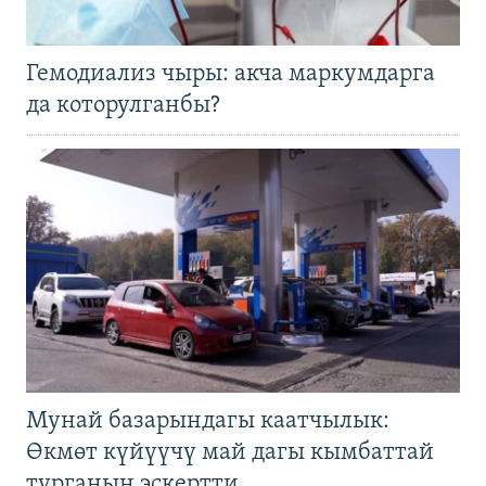
Гемодиализ чыры: акча маркумдарга
да которулганбы?
Мунай базарындагы каатчылык:
Өкмөт күйүүчү май дагы кымбаттай
турганын эскертти