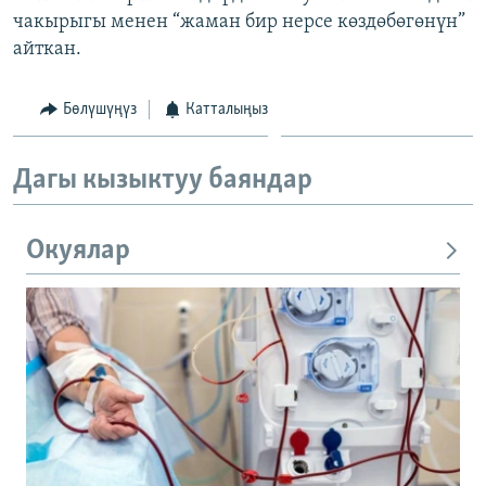
чакырыгы менен “жаман бир нерсе көздөбөгөнүн”
айткан.
Бөлүшүңүз
Катталыңыз
Дагы кызыктуу баяндар
Окуялар