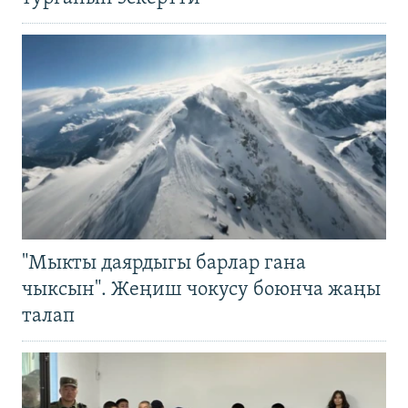
"Мыкты даярдыгы барлар гана
чыксын". Жеңиш чокусу боюнча жаңы
талап