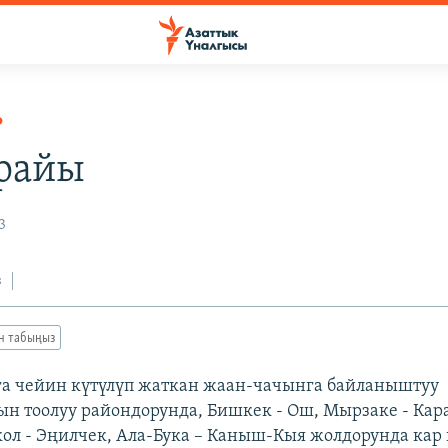
Р
райы
3
з
ан табыңыз
га чейин күтүлүп жаткан жаан-чачынга байланыштуу
н тоолуу райондорунда, Бишкек - Ош, Мырзаке - Кара
кол - Эңилчек, Ала-Бука – Каныш-Кыя жолдорунда кар