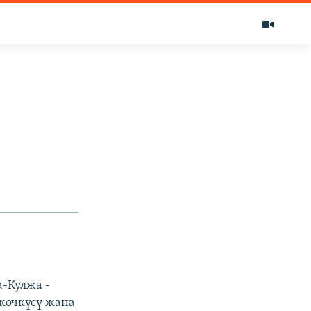
-Кулжа -
 көчкүсү жана