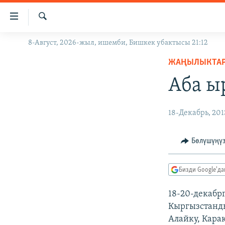
Линктер
Мазмунга
өтүңүз
Издөө
8-Август, 2026-жыл, ишемби, Бишкек убактысы 21:12
ЖАҢЫЛЫКТАР
Навигацияга
өтүңүз
ЖАҢЫЛЫКТА
КЫРГЫЗСТАН
Издөөгө
Аба ы
ДҮЙНӨ
КЫРГЫЗСТАН
салыңыз
УКРАИНА
САЯСАТ
ДҮЙНӨ
18-Декабрь, 201
АТАЙЫН ИЛИКТӨӨ
ЭКОНОМИКА
БОРБОР АЗИЯ
ТВ ПРОГРАММАЛАР
МАДАНИЯТ
Бөлүшүңү
ПОДКАСТ
БҮГҮН АЗАТТЫКТА
Бизди Google'д
ӨЗГӨЧӨ ПИКИР
ЭКСПЕРТТЕР ТАЛДАЙТ
БИЗ ЖАНА ДҮЙНӨ
18-20-декабр
Кыргызстанды
ДАНИСТЕ
Алайку, Кара