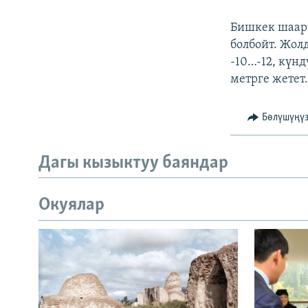
Бишкек шаары
болбойт. Жол
-10…-12, күнд
метрге жетет.
Бөлүшүңү
Дагы кызыктуу баяндар
Окуялар