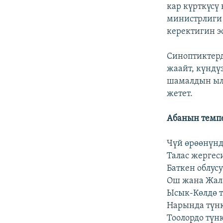
ЭЖЕ-СИҢДИЛЕР
кар күрткүсү 
министрлиги 
АЗАТТЫК+
керектигин э
ЫҢГАЙСЫЗ СУРООЛОР
Синоптиктерд
жаайт, күндү
шамалдын ылд
жетет.
Абанын темп
Чүй өрөөнүндө
Талас жергеси
Баткен облусу
Ош жана Жала
Ысык-Көлдө тү
Нарында түнкү
Тоолордо түнк