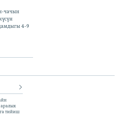
ан-чачын
күсүн
лдамдыгы 4-9
айн
 аралык
га тийиш