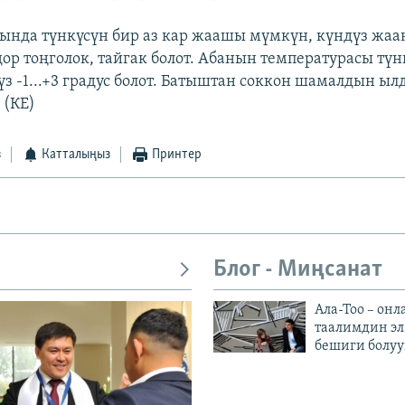
нда түнкүсүн бир аз кар жаашы мүмкүн, күндүз жа
дор тоңголок, тайгак болот. Абанын температурасы түн
үз -1...+3 градус болот. Батыштан соккон шамалдын ы
 (КЕ)
з
Катталыңыз
Принтер
Блог - Миңсанат
Ала-Тоо – онл
таалимдин эл
бешиги болуу