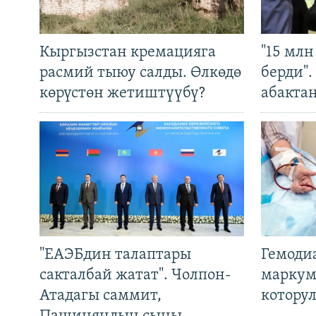
Кыргызстан кремацияга
"15 мл
расмий тыюу салды. Өлкөдө
берди"
көрүстөн жетиштүүбү?
абакта
"ЕАЭБдин талаптары
Гемоди
сакталбай жатат". Чолпон-
маркум
Атадагы саммит,
котору