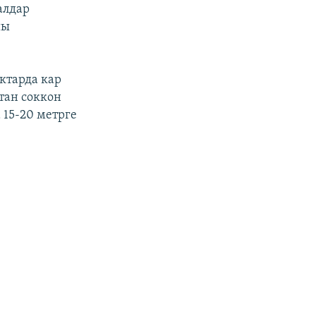
алдар
шы
ктарда кар
тан соккон
15-20 метрге