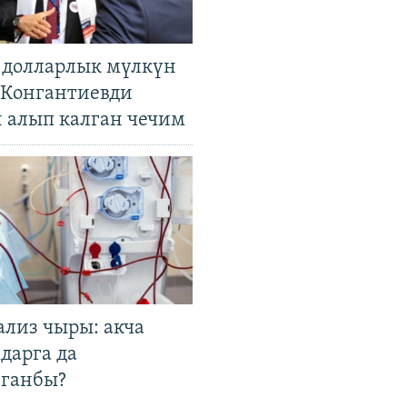
н долларлык мүлкүн
. Конгантиевди
н алып калган чечим
ализ чыры: акча
дарга да
лганбы?