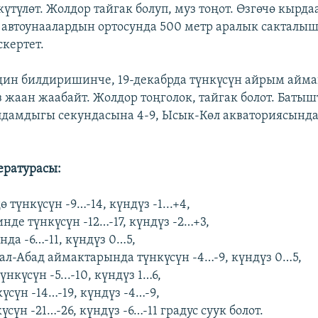
күтүлөт. Жолдор тайгак болуп, муз тоңот. Өзгөчө кырда
автоунаалардын ортосунда 500 метр аралык сакталы
скертет.
ин билдиришинче, 19-декабрда түнкүсүн айрым айма
з жаан жаабайт. Жолдор тоңголок, тайгак болот. Батыш
амдыгы секундасына 4-9, Ысык-Көл акваториясында 
ературасы:
 түнкүсүн -9…-14, күндүз -1...+4,
нде түнкүсүн -12…-17, күндүз -2…+3,
нда -6…-11, күндүз 0…5,
л-Абад аймактарында түнкүсүн -4…-9, күндүз 0…5,
нкүсүн -5...-10, күндүз 1…6,
сүн -14…-19, күндүз -4…-9,
үсүн -21…-26, күндүз -6…-11 градус суук болот.