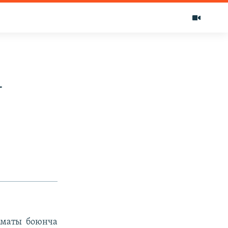
-
ы
ыматы боюнча