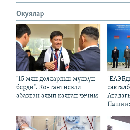
Окуялар
"15 млн долларлык мүлкүн
"ЕАЭБд
берди". Конгантиевди
сакталб
абактан алып калган чечим
Атадаг
Пашин