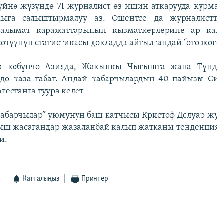
йнө жүзүндө 71 журналист өз ишин аткарууда курма
ыга салыштырмалуу аз. Ошентсе да журналистт
алымат каражаттарынын кызматкерлерине ар ка
сөтүүнүн статистикасы докладда айтылгандай “өтө жог
ер көбүнчө Азияда, Жакынкы Чыгышта жана Түнд
ндө каза табат. Андай кабарчылардын 40 пайызы Си
гестанга туура келет.
кабарчылар” уюмунун баш катчысы Кристоф Делуар ж
ш жасагандар жазаланбай калып жатканы тенденция
и.
з
Катталыңыз
Принтер