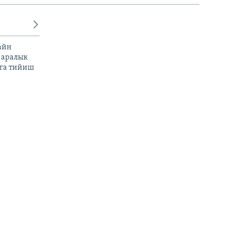
айн
 аралык
га тийиш