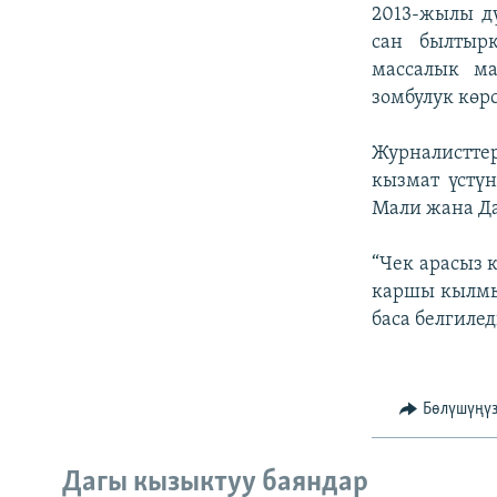
ЭЖЕ-СИҢДИЛЕР
2013-жылы дү
сан былтырк
АЗАТТЫК+
массалык ма
ЫҢГАЙСЫЗ СУРООЛОР
зомбулук көр
Журналистт
кызмат үстү
Мали жана Да
“Чек арасыз 
каршы кылмы
баса белгилед
Бөлүшүңү
Дагы кызыктуу баяндар