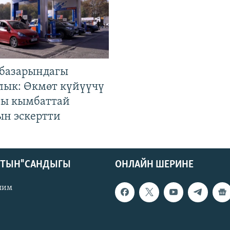
базарындагы
лык: Өкмөт күйүүчү
гы кымбаттай
ын эскертти
КТЫН" САНДЫГЫ
ОНЛАЙН ШЕРИНЕ
лим