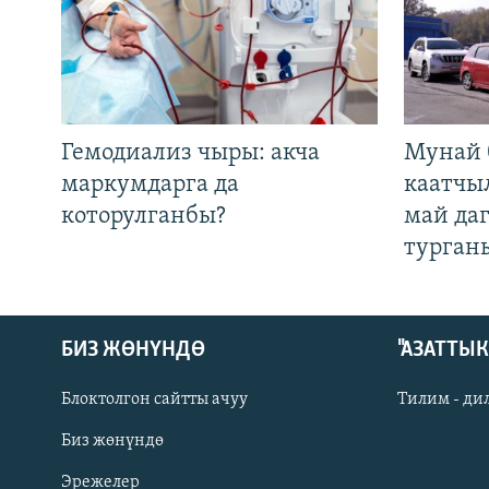
Гемодиализ чыры: акча
Мунай 
маркумдарга да
каатчы
которулганбы?
май да
турган
БИЗ ЖӨНҮНДӨ
"АЗАТТЫ
Блоктолгон сайтты ачуу
Тилим - ди
Биз жөнүндө
Русский
Эрежелер