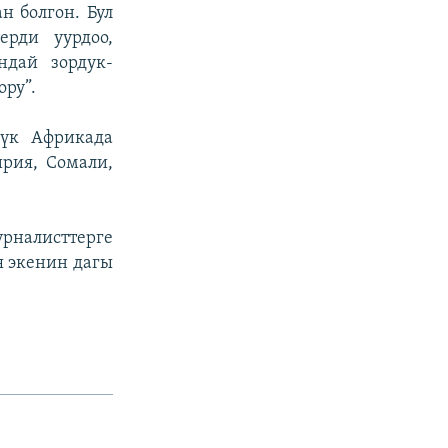
н болгон. Бул
ерди уурдоо,
ндай зордук-
ору”.
үк Африкада
рия, Сомали,
урналисттерге
 экенин дагы