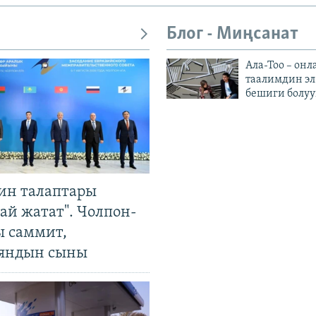
Блог - Миңсанат
Ала-Тоо – онл
таалимдин эл
бешиги болуу
ин талаптары
ай жатат". Чолпон-
ы саммит,
яндын сыны