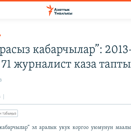
Р
арасыз кабарчылар”: 2013
71 журналист каза тапт
3
з
ан табыңыз
 кабарчылар” эл аралык укук коргоо уюмунун маал