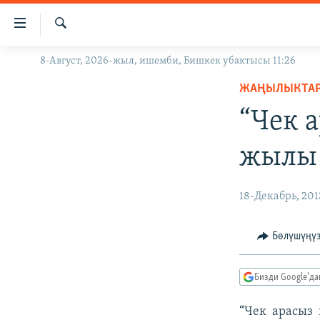
Линктер
Мазмунга
өтүңүз
Издөө
8-Август, 2026-жыл, ишемби, Бишкек убактысы 11:26
ЖАҢЫЛЫКТАР
Навигацияга
өтүңүз
ЖАҢЫЛЫКТА
КЫРГЫЗСТАН
Издөөгө
“Чек 
ДҮЙНӨ
КЫРГЫЗСТАН
салыңыз
УКРАИНА
САЯСАТ
ДҮЙНӨ
жылы 
АТАЙЫН ИЛИКТӨӨ
ЭКОНОМИКА
БОРБОР АЗИЯ
ТВ ПРОГРАММАЛАР
МАДАНИЯТ
18-Декабрь, 201
ПОДКАСТ
БҮГҮН АЗАТТЫКТА
Бөлүшүңү
ӨЗГӨЧӨ ПИКИР
ЭКСПЕРТТЕР ТАЛДАЙТ
БИЗ ЖАНА ДҮЙНӨ
Бизди Google'д
ДАНИСТЕ
“Чек арасыз