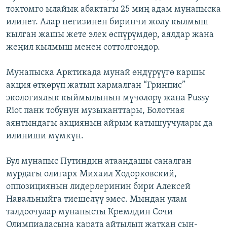
токтомго ылайык абактагы 25 миң адам мунапыска
ОНЛАЙН ШЕРИНЕ
ЭЖЕ-СИҢДИЛЕР
илинет. Алар негизинен биринчи жолу кылмыш
АЗАТТЫК+
кылган жашы жете элек өспүрүмдөр, аялдар жана
ЫҢГАЙСЫЗ СУРООЛОР
жеңил кылмыш менен соттолгондор.
Мунапыска Арктикада мунай өндүрүүгө каршы
ЭЕ/АРнун бардык сайттары
акция өткөрүп жатып кармалган “Гринпис”
экологиялык кыймылынын мүчөлөрү жана Pussy
Riot панк тобунун музыканттары, Болотная
аянтындагы акциянын айрым катышуучулары да
илиниши мүмкүн.
Бул мунапыс Путиндин атаандашы саналган
мурдагы олигарх Михаил Ходорковский,
оппозициянын лидерлеринин бири Алексей
Навальныйга тиешелүү эмес. Мындан улам
талдоочулар мунапысты Кремлдин Сочи
Олимпиадасына карата айтылып жаткан сын-