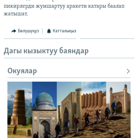
пикирлерди жумшартуу аракети катары баалап
жатышат.
Бөлүшүңүз
Катталыңыз
Дагы кызыктуу баяндар
Окуялар