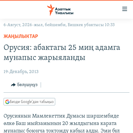
Линктер
Мазмунга
өтүңүз
6-Август, 2026-жыл, бейшемби, Бишкек убактысы 10:33
Навигацияга
ЖАҢЫЛЫКТАР
өтүңүз
ЖАҢЫЛЫКТАР
КЫРГЫЗСТАН
Издөөгө
Орусия: абактагы 25 миң адамга
салыңыз
ДҮЙНӨ
КЫРГЫЗСТАН
мунапыс жарыяланды
УКРАИНА
САЯСАТ
ДҮЙНӨ
19-Декабрь, 2013
АТАЙЫН ИЛИКТӨӨ
ЭКОНОМИКА
БОРБОР АЗИЯ
ТВ ПРОГРАММАЛАР
Бөлүшүңүз
МАДАНИЯТ
ПОДКАСТ
БҮГҮН АЗАТТЫКТА
Бизди Google'дан табыңыз
ӨЗГӨЧӨ ПИКИР
ЭКСПЕРТТЕР ТАЛДАЙТ
Орусиянын Мамлекеттик Думасы шаршембиде
БИЗ ЖАНА ДҮЙНӨ
Русский
өлкө Баш мыйзамынын 20 жылдыгына карата
ДАНИСТЕ
мунапыс боюнча токтомду кабыл алды. Эми бул