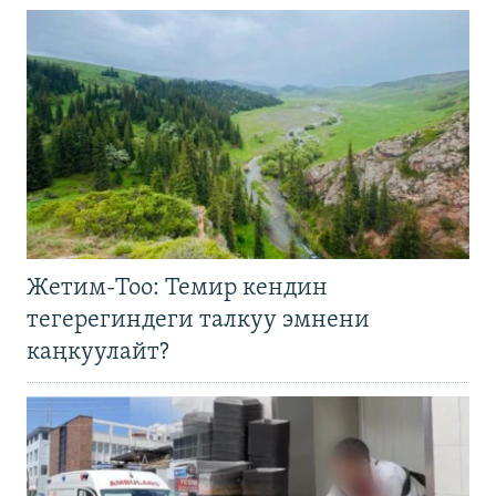
Жетим-Тоо: Темир кендин
тегерегиндеги талкуу эмнени
каңкуулайт?