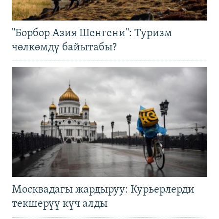
"Борбор Азия Шенгени": Туризм
чөлкөмдү байытабы?
Москвадагы жардыруу: Курьерлерди
текшерүү күч алды