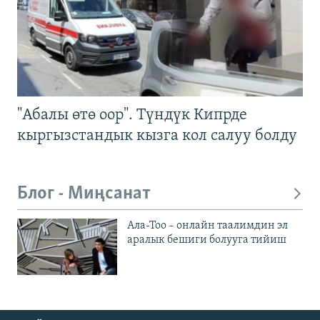
"Абалы өтө оор". Түндүк Кипрде
кыргызстандык кызга кол салуу болду
Блог - Миңсанат
Ала-Тоо – онлайн таалимдин эл
аралык бешиги болууга тийиш